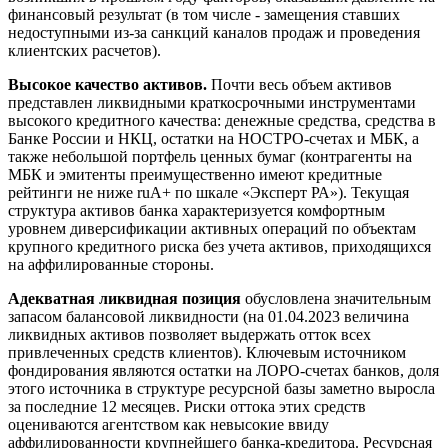
финансовый результат (в том числе - замещения ставших
недоступными из-за санкций каналов продаж и проведения
клиентских расчетов).
Высокое качество активов.
Почти весь объем активов
представлен ликвидными краткосрочными инструментами
высокого кредитного качества: денежные средства, средства в
Банке России и НКЦ, остатки на НОСТРО-счетах и МБК, а
также небольшой портфель ценных бумаг (контрагенты на
МБК и эмитенты преимущественно имеют кредитные
рейтинги не ниже ruA+ по шкале «Эксперт РА»). Текущая
структура активов банка характеризуется комфортным
уровнем диверсификации активных операций по объектам
крупного кредитного риска без учета активов, приходящихся
на аффилированные стороны.
Адекватная ликвидная позиция
обусловлена значительным
запасом балансовой ликвидности (на 01.04.2023 величина
ликвидных активов позволяет выдержать отток всех
привлеченных средств клиентов). Ключевым источником
фондирования являются остатки на ЛОРО-счетах банков, доля
этого источника в структуре ресурсной базы заметно выросла
за последние 12 месяцев. Риски оттока этих средств
оцениваются агентством как невысокие ввиду
аффилированности крупнейшего банка-кредитора. Ресурсная