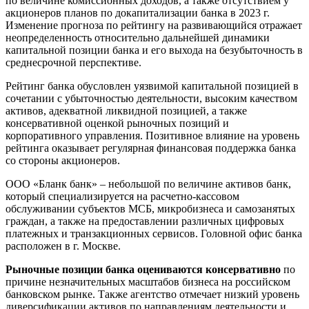
по величине комиссионных доходов, а также отсутствием у
акционеров планов по докапитализации банка в 2023 г.
Изменение прогноза по рейтингу на развивающийся отражает
неопределенность относительно дальнейшей динамики
капитальной позиции банка и его выхода на безубыточность в
среднесрочной перспективе.
Рейтинг банка обусловлен уязвимой капитальной позицией в
сочетании с убыточностью деятельности, высоким качеством
активов, адекватной ликвидной позицией, а также
консервативной оценкой рыночных позиций и
корпоративного управления. Позитивное влияние на уровень
рейтинга оказывает регулярная финансовая поддержка банка
со стороны акционеров.
ООО «Бланк банк» – небольшой по величине активов банк,
который специализируется на расчетно-кассовом
обслуживании субъектов МСБ, микробизнеса и самозанятых
граждан, а также на предоставлении различных цифровых
платежных и транзакционных сервисов. Головной офис банка
расположен в г. Москве.
Рыночные позиции банка оцениваются консервативно
по
причине незначительных масштабов бизнеса на российском
банковском рынке. Также агентство отмечает низкий уровень
диверсификации активов по направлениям деятельности и