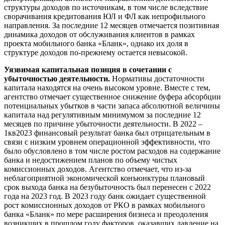
структуры доходов по источникам, в том числе вследствие
сворачивания кредитования ЮЛ и ФЛ как непрофильного
направления. За последние 12 месяцев отмечается позитивная
динамика доходов от обслуживания клиентов в рамках
проекта мобильного банка «Бланк», однако их доля в
структуре доходов по-прежнему остается невысокой.
Уязвимая капитальная позиция в сочетании с
убыточностью деятельности.
Нормативы достаточности
капитала находятся на очень высоком уровне. Вместе с тем,
агентство отмечает существенное снижение буфера абсорбции
потенциальных убытков в части запаса абсолютной величины
капитала над регулятивным минимумом за последние 12
месяцев по причине убыточности деятельности. В 2022 –
1кв2023 финансовый результат банка был отрицательным в
связи с низким уровнем операционной эффективности, что
было обусловлено в том числе ростом расходов на содержание
банка и недостижением планов по объему чистых
комиссионных доходов. Агентство отмечает, что из-за
неблагоприятной экономической конъюнктуры плановый
срок выхода банка на безубыточность был перенесен с 2022
года на 2023 год. В 2023 году банк ожидает существенной
рост комиссионных доходов от РКО в рамках мобильного
банка «Бланк» по мере расширения бизнеса и преодоления
возникших в прошлом году факторов, оказавших давление на