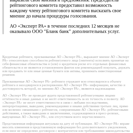
рейтингового комитета предоставил возможность
каждому члену рейтингового комитета высказать свое
мнение до начала процедуры голосования.
АО «Эксперт РА» в течение последних 12 месяцев не
оказывало ООО "Бланк банк" дополнительных услуг.
Кредитные рейтинги, присваиваемые АО «Эксперт РА», выражают мнение АО «Эксперт
РА» относительно способности рейтингуемого лица (эмитента) исполнять принятые на
себя финансовые обязательства и (или) о кредитном риске его отдельных финансовых
обязательств и не являются установлением фактов или рекомендацией покупать, держать
или продавать те или иные ценные бумаги или активы, принимать инвестиционные
решения.
Присваиваемые АО «Эксперт РА» рейтинги отражают всю относящуюся к объекту
рейтинга и находящуюся в распоряжении АО «Эксперт РА» информацию, качество и
достоверность которой, по мнению АО «Эксперт РА», являются надлежащими.
АО «Эксперт РА» не проводит аудита представленной рейтингуемыми лицами
отчётности и иных данных и не несёт ответственность за их точность и полноту. АО
«Эксперт РА» не несет ответственности в связи с любыми последствиями,
интерпретациями, выводами, рекомендациями и иными действиями третьих лиц, прямо
или косвенно связанными с рейтингом, совершенными АО «Эксперт РА» рейтинговыми
действиями, а также выводами и заключениями, содержащимися в пресс-релизах,
выпущенных АО «Эксперт РА», или отсутствием всего перечисленного.
Представленная информация актуальна на дату её публикации. АО «Эксперт РА» вправе
вносить изменения в представленную информацию без дополнительного уведомления,
если иное не определено договором с контрагентом или требованиями законодательства