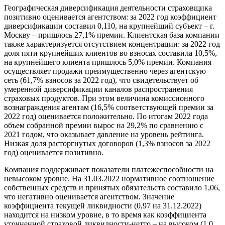
Географическая диверсификация деятельности страховщика
позитивно оценивается агентством: за 2022 год коэффициент
диверсификации составил 0,110, на крупнейший субъект – г.
Москву – пришлось 27,1% премии. Клиентская база компании
также характеризуется отсутствием концентрации: за 2022 год
доля пяти крупнейших клиентов во взносах составила 10,5%,
на крупнейшего клиента пришлось 5,0% премии. Компания
осуществляет продажи преимущественно через агентскую
сеть (61,7% взносов за 2022 год), что свидетельствует об
умеренной диверсификации каналов распространения
страховых продуктов. При этом величина комиссионного
вознаграждения агентам (16,5% соответствующей премии за
2022 год) оценивается положительно. По итогам 2022 года
объем собранной премии вырос на 29,2% по сравнению с
2021 годом, что оказывает давление на уровень рейтинга.
Низкая доля расторгнутых договоров (1,3% взносов за 2022
год) оценивается позитивно.
Компания поддерживает показатели платежеспособности на
невысоком уровне. На 31.03.2022 нормативное соотношение
собственных средств и принятых обязательств составило 1,06,
что негативно оценивается агентством. Значение
коэффициента текущей ликвидности (0,97 на 31.12.2022)
находится на низком уровне, в то время как коэффициента
уточненной страховой ликвидности-нетто – на высоком (1,0