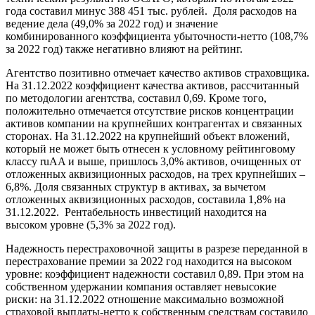
года составил минус 388 451 тыс. рублей. Доля расходов на
ведение дела (49,0% за 2022 год) и значение
комбинированного коэффициента убыточности-нетто (108,7%
за 2022 год) также негативно влияют на рейтинг.
Агентство позитивно отмечает качество активов страховщика.
На 31.12.2022 коэффициент качества активов, рассчитанный
по методологии агентства, составил 0,69. Кроме того,
положительно отмечается отсутствие рисков концентрации
активов компании на крупнейших контрагентах и связанных
сторонах. На 31.12.2022 на крупнейший объект вложений,
который не может быть отнесен к условному рейтинговому
классу ruAA и выше, пришлось 3,0% активов, очищенных от
отложенных аквизиционных расходов, на трех крупнейших ­–
6,8%. Доля связанных структур в активах, за вычетом
отложенных аквизиционных расходов, составила 1,8% на
31.12.2022. Рентабельность инвестиций находится на
высоком уровне (5,3% за 2022 год).
Надежность перестраховочной защиты в разрезе переданной в
перестрахование премии за 2022 год находится на высоком
уровне: коэффициент надежности составил 0,89. При этом на
собственном удержании компания оставляет невысокие
риски: на 31.12.2022 отношение максимально возможной
страховой выплаты-нетто к собственным средствам составило