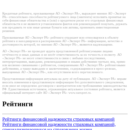
Кредитные рейтинги, присваиваемые АО «Эксперт РА», выражают мнение АО «Эксперт
РА» относительно способности рейтингуемого лица (эмитента) исполнять принятые на
себя финансовые обязательства и (или) о кредитном риске его отдельных финансовых
обязательств и не являются установлением фактов или рекомендацией покупать, держать
или продавать те или иные ценные бумаги или активы, принимать инвестиционные
решения.
Присваиваемые АО «Эксперт РА» рейтинги отражают всю относящуюся к объекту
рейтинга и находящуюся в распоряжении АО «Эксперт РА» информацию, качество и
достоверность которой, по мнению АО «Эксперт РА», являются надлежащими.
АО «Эксперт РА» не проводит аудита представленной рейтингуемыми лицами
отчётности и иных данных и не несёт ответственность за их точность и полноту. АО
«Эксперт РА» не несет ответственности в связи с любыми последствиями,
интерпретациями, выводами, рекомендациями и иными действиями третьих лиц, прямо
или косвенно связанными с рейтингом, совершенными АО «Эксперт РА» рейтинговыми
действиями, а также выводами и заключениями, содержащимися в пресс-релизах,
выпущенных АО «Эксперт РА», или отсутствием всего перечисленного.
Представленная информация актуальна на дату её публикации. АО «Эксперт РА» вправе
вносить изменения в представленную информацию без дополнительного уведомления,
если иное не определено договором с контрагентом или требованиями законодательства
РФ. Единственным источником, отражающим актуальное состояние рейтинга, является
официальный интернет-сайт АО «Эксперт РА» www.raexpert.ru.
Рейтинги
Рейтинги финансовой надежности страховых компаний
Рейтинги финансовой надежности страховых компаний,
специализирующихся на страховании жизни