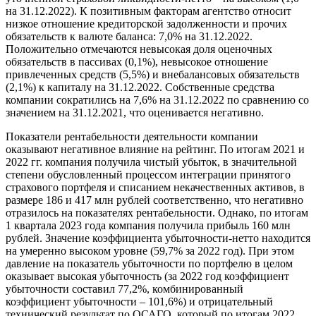
на 31.12.2022). К позитивным факторам агентство относит
низкое отношение кредиторской задолженности и прочих
обязательств к валюте баланса: 7,0% на 31.12.2022.
Положительно отмечаются невысокая доля оценочных
обязательств в пассивах (0,1%), невысокое отношение
привлеченных средств (5,5%) и внебалансовых обязательств
(2,1%) к капиталу на 31.12.2022. Собственные средства
компании сократились на 7,6% на 31.12.2022 по сравнению со
значением на 31.12.2021, что оценивается негативно.
Показатели рентабельности деятельности компании
оказывают негативное влияние на рейтинг. По итогам 2021 и
2022 гг. компания получила чистый убыток, в значительной
степени обусловленный процессом интеграции принятого
страхового портфеля и списанием некачественных активов, в
размере 186 и 417 млн рублей соответственно, что негативно
отразилось на показателях рентабельности. Однако, по итогам
1 квартала 2023 года компания получила прибыль 160 млн
рублей. Значение коэффициента убыточности-нетто находится
на умеренно высоком уровне (59,7% за 2022 год). При этом
давление на показатель убыточности по портфелю в целом
оказывает высокая убыточность (за 2022 год коэффициент
убыточности составил 77,2%, комбинированный
коэффициент убыточности – 101,6%) и отрицательный
технический результат по ОСАГО, который по итогам 2022