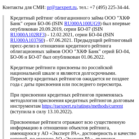
Контакты для СМИ:
pr@raexpert.ru
, тел.: +7 (495) 225-34-44.
Кредитный рейтинг облигационного займа ООО "ХКФ
Банк" серии БО-06 (ISIN
RU000A100UG9
) был впервые
опубликован 20.09.2019, серии БО-07 (ISIN
RU000A102RF3
) - 12.02.2021, серии БО-04 (ISIN
RU000A103760
) - 07.06.2021. Предыдущий рейтинговый
пресс-релиз в отношении кредитного рейтинга
облигационных займов ООО "ХКФ Банк" серий БО-04,
БО-06 и БО-07 был опубликован 01.06.2022.
Кредитные рейтинги присвоены по российской
национальной шкале и являются долгосрочными.
Пересмотр кредитных рейтингов ожидается не позднее
года с даты присвоения или последнего пересмотра.
При присвоении кредитных рейтингов применялась
методология присвоения кредитных рейтингов долговым
инструментам
https://raexpert.ru/ratings/methods/current
(вступила в силу 13.10.2022).
Присвоенные рейтинги отражают всю существенную
информацию в отношении объектов рейтинга,
имеющуюся у АО «Эксперт РА», достоверность и качество
которой, по мнению АО «Эксперт РА», являются