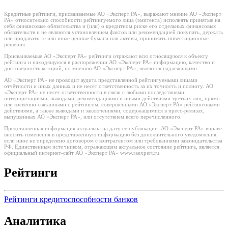
Кредитные рейтинги, присваиваемые АО «Эксперт РА», выражают мнение АО «Эксперт
РА» относительно способности рейтингуемого лица (эмитента) исполнять принятые на
себя финансовые обязательства и (или) о кредитном риске его отдельных финансовых
обязательств и не являются установлением фактов или рекомендацией покупать, держать
или продавать те или иные ценные бумаги или активы, принимать инвестиционные
решения.
Присваиваемые АО «Эксперт РА» рейтинги отражают всю относящуюся к объекту
рейтинга и находящуюся в распоряжении АО «Эксперт РА» информацию, качество и
достоверность которой, по мнению АО «Эксперт РА», являются надлежащими.
АО «Эксперт РА» не проводит аудита представленной рейтингуемыми лицами
отчётности и иных данных и не несёт ответственность за их точность и полноту. АО
«Эксперт РА» не несет ответственности в связи с любыми последствиями,
интерпретациями, выводами, рекомендациями и иными действиями третьих лиц, прямо
или косвенно связанными с рейтингом, совершенными АО «Эксперт РА» рейтинговыми
действиями, а также выводами и заключениями, содержащимися в пресс-релизах,
выпущенных АО «Эксперт РА», или отсутствием всего перечисленного.
Представленная информация актуальна на дату её публикации. АО «Эксперт РА» вправе
вносить изменения в представленную информацию без дополнительного уведомления,
если иное не определено договором с контрагентом или требованиями законодательства
РФ. Единственным источником, отражающим актуальное состояние рейтинга, является
официальный интернет-сайт АО «Эксперт РА» www.raexpert.ru.
Рейтинги
Рейтинги кредитоспособности банков
Аналитика