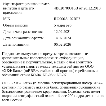
Идентификационный номер
выпуска и дата его
4B020700316B от 20.12.2010
присвоения
ISIN
RU000A102RF3
Объем эмиссии
5 млрд руб.
Дата начала размещения
12.02.2021
Дата ближайшей оферты
14.02.2024
Дата погашения
06.02.2026
По данным выпускам не предусмотрены возможные
дополнительные корректировки за субординацию,
обеспечение и поручительство, в связи с чем агентство
устанавливает паритет между текущим рейтингом ООО
«ХКФ Банк» (ruBBB+, стабильный прогноз) и рейтингами
облигаций серий БО-04, БО-06 и БО-07.
ООО «ХКФ Банк» (г. Москва, регистрационный номер 316) –
крупный по размеру активов банк, специализирующийся на
беззалоговом розничном кредитовании. Офисная сеть имеет
широкий географический охват – более 200 подразделений по
всей России.