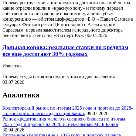
Почему реструктуризации кредитов достигли опасной черты,
какие отрасли вошли в «красную зону» и почему передел
собственности не оздоровит экономику, а лишь убьет
конкуренцию — об этом шеф-редактор «Б.О.» Павел Самиев в
кулуарах Финконгресса ЦБ поговорил с Александром
Сараевым, первым заместителем генерального директора
рейтингового агентства «Эксперт РА».
06.07.2026
Дольная корова: реальные ставки по кредитам
все еще достигают 30% годовых
Известия
Почему ссуды остаются недоступными для населения
03.07.2026
Аналитика
Коллекторский рынок по итогам 2025 года и прогноз до 2028-
го: контрциклическая адаптация
Банки
,
09.07.2026
Рынок кредитования малого и среднего бизнеса по итогам
2025 года и прогноз на 2026-й: нереальный МСБ
Банки
,
30.04.2026
Ипотечное кредитование в 2026 году: в поисках баланса