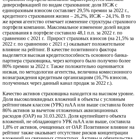
диверсификацией по видам страхования: доля НСЖ с
единоразовым взносом составляет 29,5% премии за 2022 г.,
кредитного страхования жизни – 26,2%, ИСЖ – 24,1%. В то
же время агентство отмечает изменение структуры страхового
портфеля компании. Максимальное изменение долей видов
страхования в портфеле составило 48,1 п.п. за 2022 г. по
сравнению с 2021 г. Прирост страховых взносов (на 21,5% за
2022 г. по сравнению с 2021 г.) оказывает положительное
влияние на рейтинг. В качестве позитивного фактора
выделяется высокая кредитоспособность основного банка-
партнера страховщика, через которого было получено более
80% премии за 2022 г. Также положительно оценивается
низкая, по методологии агентства, величина комиссионного
вознаграждения кредитным организациям (16,7% взносов,
полученных через данный канал продаж за 2022 г.).
Качество активов страховщика находится на высоком уровне.
Доля высоколиквидных вложений в объекты с условным
рейтинговым классом (УРК) ruAA или выше составила более
86% активов за вычетом отложенных аквизиционных
расходов (ОАР) на 31.03.2023. Доля крупнейшего объекта
вложений, не обладающего УРК ruAA или выше, составила
1,8% от активов, очищенных от ОАР. Позитивное влияние на
рейтинг также оказывает отсутствие рисков концентрации
вложений на связанных структурах. Активы и обязательства