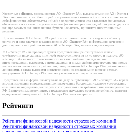
Кредитные рейтинги, присваиваемые АО «Эксперт РА», выражают мнение АО «Эксперт
РА» относительно способности рейтингуемого лица (эмитента) исполнять принятые на
себя финансовые обязательства и (или) о кредитном риске его отдельных финансовых
обязательств и не являются установлением фактов или рекомендацией покупать, держать
или продавать те или иные ценные бумаги или активы, принимать инвестиционные
решения.
Присваиваемые АО «Эксперт РА» рейтинги отражают всю относящуюся к объекту
рейтинга и находящуюся в распоряжении АО «Эксперт РА» информацию, качество и
достоверность которой, по мнению АО «Эксперт РА», являются надлежащими.
АО «Эксперт РА» не проводит аудита представленной рейтингуемыми лицами
отчётности и иных данных и не несёт ответственность за их точность и полноту. АО
«Эксперт РА» не несет ответственности в связи с любыми последствиями,
интерпретациями, выводами, рекомендациями и иными действиями третьих лиц, прямо
или косвенно связанными с рейтингом, совершенными АО «Эксперт РА» рейтинговыми
действиями, а также выводами и заключениями, содержащимися в пресс-релизах,
выпущенных АО «Эксперт РА», или отсутствием всего перечисленного.
Представленная информация актуальна на дату её публикации. АО «Эксперт РА» вправе
вносить изменения в представленную информацию без дополнительного уведомления,
если иное не определено договором с контрагентом или требованиями законодательства
РФ. Единственным источником, отражающим актуальное состояние рейтинга, является
официальный интернет-сайт АО «Эксперт РА» www.raexpert.ru.
Рейтинги
Рейтинги финансовой надежности страховых компаний
Рейтинги финансовой надежности страховых компаний,
специализирующихся на страховании жизни