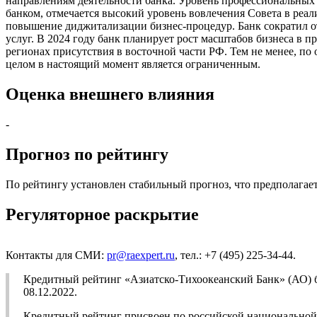
направлениям деятельности банка. Уровень профессиональных
банком, отмечается высокий уровень вовлечения Совета в реал
повышение диджитализации бизнес-процедур. Банк сократил о
услуг. В 2024 году банк планирует рост масштабов бизнеса в 
регионах присутствия в восточной части РФ. Тем не менее, п
целом в настоящий момент является ограниченным.
Оценка внешнего влияния
-
Прогноз по рейтингу
По рейтингу установлен стабильный прогноз, что предполагает
Регуляторное раскрытие
Контакты для СМИ:
pr@raexpert.ru
, тел.: +7 (495) 225-34-44.
Кредитный рейтинг «Азиатско-Тихоокеанский Банк» (АО) б
08.12.2022.
Кредитный рейтинг присвоен по российской национальной ш