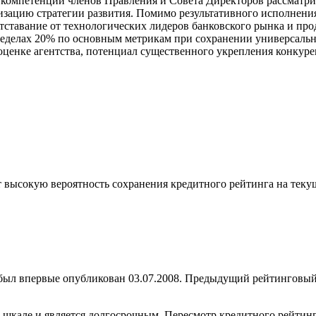
 компетенций членов Правления и Совета Директоров рассматри
изацию стратегии развития. Помимо результативного исполнения
тставание от технологических лидеров банковского рынка и пр
пределах 20% по основным метрикам при сохранении универсальн
о оценке агентства, потенциал существенного укрепления конку
 высокую вероятность сохранения кредитного рейтинга на текущ
ыл впервые опубликован 03.07.2008. Предыдущий рейтинговый 
кале и является долгосрочным. Пересмотр кредитного рейтинга 