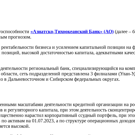
тоспособности
«Азиатско-Тихоокеанский Банк» (АО)
(далее – 
ным прогнозом.
ентабельности бизнеса и усилением капитальной позиции на ф
 позиций, высокой достаточностью капитала, адекватными каче
м деятельности региональный банк, специализирующийся на ко
области, сеть подразделений представлена 3 филиалами (Улан-У
 в Дальневосточном и Сибирском федеральных округах.
енными масштабами деятельности кредитной организации на рос
в и регуляторного капитала, при этом деятельность сконцентр
ущественно нарастил корпоративный ссудный портфель, при этом
о активам на 01.07.2023, а по структуре операционных доходов з
яется высокой.