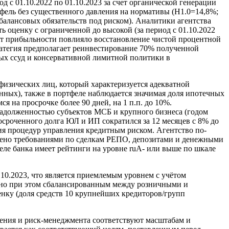
 с 01.10.2022 по 01.10.2023 за счет органической генерации
фель без существенного давления на нормативы (Н1.0=14,8%;
ебалансовых обязательств под риском). Аналитики агентства
 оценку с ограниченной до высокой (за период с 01.10.2022
ост прибыльности повлияло восстановление чистой процентной
ратегия предполагает реинвестирование 70% полученной
ых ссуд и консервативной лимитной политики в
физических лиц, который характеризуется адекватной
нных), также в портфеле наблюдается значимая доля ипотечных
я на просрочке более 90 дней, на 1 п.п. до 10%.
адолженностью субъектов МСБ и крупного бизнеса (годом
осроченного долга ЮЛ и ИП сократился за 12 месяцев с 8% до
ения процедур управления кредитным риском. Агентство по-
влено требованиями по сделкам РЕПО, депозитами и денежными
еле банка имеет рейтинги на уровне ruA- или выше по шкале
0.2023, что является приемлемым уровнем с учётом
, но при этом сбалансированным между розничными и
енку (доля средств 10 крупнейших кредиторов/групп
ления и риск-менеджмента соответствуют масштабам и