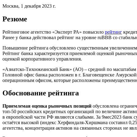
Москва, 1 декабря 2023 г.
Резюме
Рейтинговое агентство «Эксперт РА» повысило
рейтинг
креди
Ранее у банка действовал рейтинг на уровне ruBBB со стабиль
Повышение рейтинга обусловлено существенным увеличением р
Рейтинг банка характеризуется приемлемой оценкой рыночных
оценкой корпоративного управления.
«Азиатско-Тихоокеанский Банк» (АО) – средний по масштаба
Головной офис банка расположен в г. Благовещенске Амурской 
операционным офисом, которые расположены преимущественно
Обоснование рейтинга
Приемлемая оценка рыночных позиций
обусловлена огранич
топ-50 российских кредитных организаций по величине активо
в европейской части РФ являются слабыми. За 9мес2023 банк с
остаётся высокой (индекс Херфиндаля-Хиршмана составил 0,25 п
агентства, концентрация активов на связанных сторонах не явл