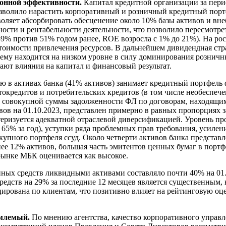
ионной эффективности.
Капитал кредитной организации за период
озволило нарастить корпоративный и розничный кредитный порт
зволяет абсорбировать обесценение около 10% базы активов и вн
ти и рентабельности деятельности, что позволило пересмотреть
 39% против 51% годом ранее, ROE возросла с 1% до 21%). На р
стоимости привлечения ресурсов. В дальнейшем дивидендная ст
ему находится на низком уровне в силу доминирования розничн
ают влияния на капитал и финансовый результат.
 в активах банка (41% активов) занимает кредитный портфель 
окредитов и потребительских кредитов (в том числе необеспече
ие совокупной суммы задолженности ФЛ по договорам, находящимс
 на 01.10.2023, представлен примерно в равных пропорциях з
теризуется адекватной отраслевой диверсификацией. Уровень пр
на 65% за год), уступки ряда проблемных прав требования, усил
купного портфеля ссуд. Около четверти активов банка предста
ее 12% активов, большая часть эмитентов ценных бумаг в портф
рынке МБК оценивается как высокое.
ых средств ликвидными активами составляло почти 40% на 01.1
редств на 29% за последние 12 месяцев является существенным
ирована по клиентам, что позитивно влияет на рейтинговую оц
емлемый.
По мнению агентства, качество корпоративного управ