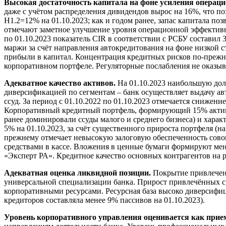
Высокая достаточность капитала на фоне усиления операц
даже с учётом распределения дивидендов вырос на 16%, что п
Н1.2=12% на 01.10.2023; как и годом ранее, запас капитала по
отмечают заметное улучшение уровня операционной эффективнос
по 01.10.2023 показатель CIR в соответствии с РСБУ составил
маржи за счёт направления автокредитования на фоне низкой 
прибыли в капитал. Концентрация кредитных рисков по-прежн
корпоративном портфеле. Регуляторные послабления не оказыв
Адекватное качество активов.
На 01.10.2023 наибольшую долю
диверсификацией по сегментам – банк осуществляет выдачу авт
ссуд. За период с 01.10.2022 по 01.10.2023 отмечается снижен
Корпоративный кредитный портфель, формирующий 15% активов
ранее доминировали ссуды малого и среднего бизнеса) и харак
5% на 01.10.2023, за счёт существенного прироста портфеля (
прежнему отмечает невысокую залоговую обеспеченность сово
средствами в кассе. Вложения в ценные бумаги формируют мен
«Эксперт РА». Кредитное качество основных контрагентов на 
Адекватная оценка ликвидной позиции.
Покрытие привлеченн
универсальной специализации банка. Прирост привлечённых с
корпоративными ресурсами. Ресурсная база высоко диверсифиц
кредиторов составляла менее 9% пассивов на 01.10.2023).
Уровень корпоративного управления оценивается как при