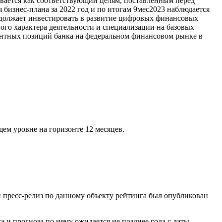
вается как соответствующий целям, поставленным перед
 бизнес-плана за 2022 год и по итогам 9мес2023 наблюдается
одолжает инвестировать в развитие цифровых финансовых
ого характера деятельности и специализации на базовых
рентных позиций банка на федеральном финансовом рынке в
ем уровне на горизонте 12 месяцев.
пресс-релиз по данному объекту рейтинга был опубликован
и прогноза по нему ожидается не позднее года с даты