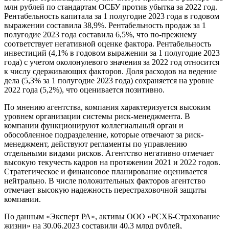
млн рублей по стандартам ОСБУ против убытка за 2022 год.
Рентабельность капитала за 1 полугодие 2023 года в годовом
выражении составила 38,9%. Рентабельность продаж за 1
полугодие 2023 года составила 6,5%, что по-прежнему
соответствует негативной оценке фактора. Рентабельность
инвестиций (4,1% в годовом выражении за 1 полугодие 2023
года) с учетом околонулевого значения за 2022 год относится
к числу сдерживающих факторов. Доля расходов на ведение
дела (5,3% за 1 полугодие 2023 года) сохраняется на уровне
2022 года (5,2%), что оценивается позитивно.
По мнению агентства, компания характеризуется высоким
уровнем организации системы риск-менеджмента. В
компании функционируют коллегиальный орган и
обособленное подразделение, которые отвечают за риск-
менеджмент, действуют регламенты по управлению
отдельными видами рисков. Агентство негативно отмечает
высокую текучесть кадров на протяжении 2021 и 2022 годов.
Стратегическое и финансовое планирование оценивается
нейтрально. В числе положительных факторов агентство
отмечает высокую надежность перестраховочной защиты
компании.
По данным «Эксперт РА», активы ООО «РСХБ-Страхование
жизни» на 30.06.2023 составили 40,3 млрд рублей,