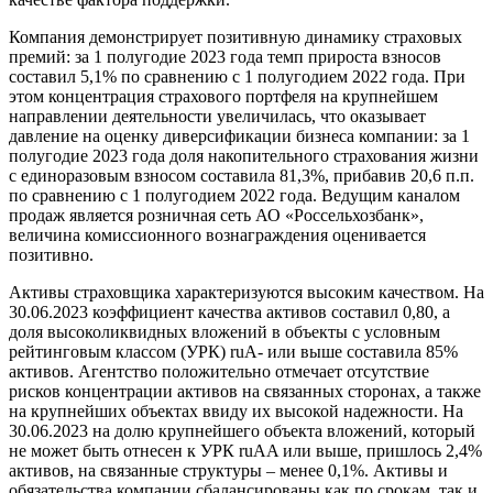
Компания демонстрирует позитивную динамику страховых
премий: за 1 полугодие 2023 года темп прироста взносов
составил 5,1% по сравнению с 1 полугодием 2022 года. При
этом концентрация страхового портфеля на крупнейшем
направлении деятельности увеличилась, что оказывает
давление на оценку диверсификации бизнеса компании: за 1
полугодие 2023 года доля накопительного страхования жизни
с единоразовым взносом составила 81,3%, прибавив 20,6 п.п.
по сравнению с 1 полугодием 2022 года. Ведущим каналом
продаж является розничная сеть АО «Россельхозбанк»,
величина комиссионного вознаграждения оценивается
позитивно.
Активы страховщика характеризуются высоким качеством. На
30.06.2023 коэффициент качества активов составил 0,80, а
доля высоколиквидных вложений в объекты с условным
рейтинговым классом (УРК) ruA- или выше составила 85%
активов. Агентство положительно отмечает отсутствие
рисков концентрации активов на связанных сторонах, а также
на крупнейших объектах ввиду их высокой надежности. На
30.06.2023 на долю крупнейшего объекта вложений, который
не может быть отнесен к УРК ruAA или выше, пришлось 2,4%
активов, на связанные структуры – менее 0,1%. Активы и
обязательства компании сбалансированы как по срокам, так и