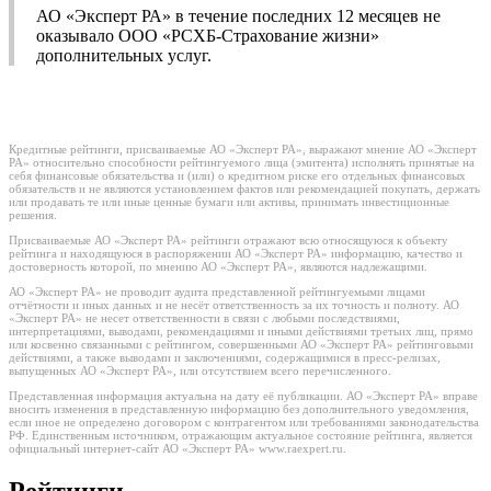
АО «Эксперт РА» в течение последних 12 месяцев не
оказывало ООО «РСХБ-Страхование жизни»
дополнительных услуг.
Кредитные рейтинги, присваиваемые АО «Эксперт РА», выражают мнение АО «Эксперт
РА» относительно способности рейтингуемого лица (эмитента) исполнять принятые на
себя финансовые обязательства и (или) о кредитном риске его отдельных финансовых
обязательств и не являются установлением фактов или рекомендацией покупать, держать
или продавать те или иные ценные бумаги или активы, принимать инвестиционные
решения.
Присваиваемые АО «Эксперт РА» рейтинги отражают всю относящуюся к объекту
рейтинга и находящуюся в распоряжении АО «Эксперт РА» информацию, качество и
достоверность которой, по мнению АО «Эксперт РА», являются надлежащими.
АО «Эксперт РА» не проводит аудита представленной рейтингуемыми лицами
отчётности и иных данных и не несёт ответственность за их точность и полноту. АО
«Эксперт РА» не несет ответственности в связи с любыми последствиями,
интерпретациями, выводами, рекомендациями и иными действиями третьих лиц, прямо
или косвенно связанными с рейтингом, совершенными АО «Эксперт РА» рейтинговыми
действиями, а также выводами и заключениями, содержащимися в пресс-релизах,
выпущенных АО «Эксперт РА», или отсутствием всего перечисленного.
Представленная информация актуальна на дату её публикации. АО «Эксперт РА» вправе
вносить изменения в представленную информацию без дополнительного уведомления,
если иное не определено договором с контрагентом или требованиями законодательства
РФ. Единственным источником, отражающим актуальное состояние рейтинга, является
официальный интернет-сайт АО «Эксперт РА» www.raexpert.ru.