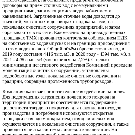
договоры на приём сточных вод с коммунальными
предприятиями, занимающимися водоснабжением и
канализацией. Загрязненные сточные воды доводятся до
значений, указанных в договорах с водоканалами, на
локальных очистных сооружениях предприятий, и затем
сбрасываются в их сети. Ежемесячно на производственных
площадках ТМХ проводится контроль за соблюдением ПДК
на собственных водовыпусках и на границах присоединения
к сетям водоканалов. Общий объём сбросов сточных вод в
2019 году составил 4416 тыс. м3, в 2020 году - 4394 тыс. м3, в
2021 - 4286 тыс. м3 (уменьшился на 2,5%). С целью
минимизации негативного воздействия Компанией проведена
модернизация очистных сооружений, установлены
водооборотные узлы, локальные очистные сооружения и
градирни, сокращена протяженность трубопроводов.
Компания оказывает незначительное воздействие на почву.
Для недопущения загрязнения почвенного покрова на
территории предприятий обеспечивается поддержание
целостности твердого покрытия, для накопления отходов
производства и потребления используются открытые
площадки с твердым покрытием, отвод ливневых вод
осуществляется на локальные очистные сооружения, а также
проводится чистка системы ливневой канализации. На
территориях предприятий проводится озеленение и