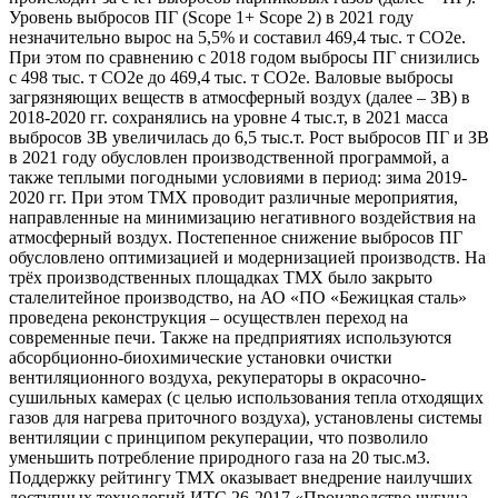
Уровень выбросов ПГ (Scope 1+ Scope 2) в 2021 году
незначительно вырос на 5,5% и составил 469,4 тыс. т СО2е.
При этом по сравнению с 2018 годом выбросы ПГ снизились
с 498 тыс. т СО2е до 469,4 тыс. т СО2е. Валовые выбросы
загрязняющих веществ в атмосферный воздух (далее – ЗВ) в
2018-2020 гг. сохранялись на уровне 4 тыс.т, в 2021 масса
выбросов ЗВ увеличилась до 6,5 тыс.т. Рост выбросов ПГ и ЗВ
в 2021 году обусловлен производственной программой, а
также теплыми погодными условиями в период: зима 2019-
2020 гг. При этом ТМХ проводит различные мероприятия,
направленные на минимизацию негативного воздействия на
атмосферный воздух. Постепенное снижение выбросов ПГ
обусловлено оптимизацией и модернизацией производств. На
трёх производственных площадках ТМХ было закрыто
сталелитейное производство, на АО «ПО «Бежицкая сталь»
проведена реконструкция – осуществлен переход на
современные печи. Также на предприятиях используются
абсорбционно-биохимические установки очистки
вентиляционного воздуха, рекуператоры в окрасочно-
сушильных камерах (с целью использования тепла отходящих
газов для нагрева приточного воздуха), установлены системы
вентиляции с принципом рекуперации, что позволило
уменьшить потребление природного газа на 20 тыс.м3.
Поддержку рейтингу ТМХ оказывает внедрение наилучших
доступных технологий ИТС 26-2017 «Производство чугуна,