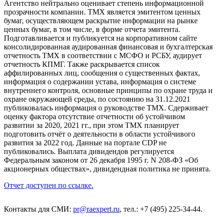
Агентство нейтрально оценивает степень информационной
прозрачности компании. ТМХ является эмитентом ценных
бумаг, осуществляющем раскрытие информации на рынке
ценных бумаг, в том числе, в форме отчета эмитента.
Подготавливается и публикуется на корпоративном сайте
консолидированная аудированная финансовая и бухгалтерская
отчетность ТМХ в соответствии с МСФО и РСБУ, аудирует
отчетность КПМГ. Также раскрывается список
аффилированных лиц, сообщения о существенных фактах,
информация о содержании устава, информация о системе
внутреннего контроля, основные принципы по охране труда и
охране окружающей среды, по состоянию на 31.12.2021
публиковалась информация о руководстве ТМХ. Сдерживает
оценку фактора отсутствие отчетности об устойчивом
развитии за 2020, 2021 гг., при этом ТМХ планирует
подготовить отчёт о деятельности в области устойчивого
развития за 2022 год. Данные на портале CDP не
публиковались. Выплата дивидендов регулируется
Федеральным законом от 26 декабря 1995 г. N 208-ФЗ «Об
акционерных обществах», дивидендная политика не принята.
Отчет доступен по ссылке.
Контакты для СМИ:
pr@raexpert.ru
, тел.: +7 (495) 225-34-44.