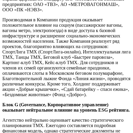
предприятиях: ОАО «ТВЗ», АО «МЕТРОВАГОНМАШ»,
ООО «ПК «НЭВЗ».
Производимая в Компании продукция оказывает
положительное влияние на социум (пассажирские вагоны,
вагоны метро, электропоезда) в виде доступа к базовой
инфраструктуре и расширение социально-экономических
возможностей населения. Также Компания реализует ряд
проектов, благоприятно влияющих на сотрудников:
СпортЛига ТМХ (СпортЛига-онлайн), Интеллектуальная лига
ТМХ, Танцы ТМХ, Беговой клуб «Быстрее паровоза»,
Картинг-клуб ТМХ, Кейс-клуб ТМХ. Для сотрудников и
членов их семей организуются семейные праздники,
оплачиваются слоты в Московском беговом полумарафоне,
Благотворительной лыжне Фонда «Линия жизни», проводятся
различные конкурсы. Кроме того, Холдинг поддерживает
акции «Добрые крышечки», «Сдай батарейку – спаси ежика»,
«Бездомные животные» (Фонд «Добро»).
Блок G (Governance, Корпоративное управление)
оказывает нейтральное влияние на уровень ESG рейтинга.
Агентство нейтрально оценивает качество стратегического
планирования ТМХ. Ежегодно составляется подробная
финансовая модель, однако стратегические документы не