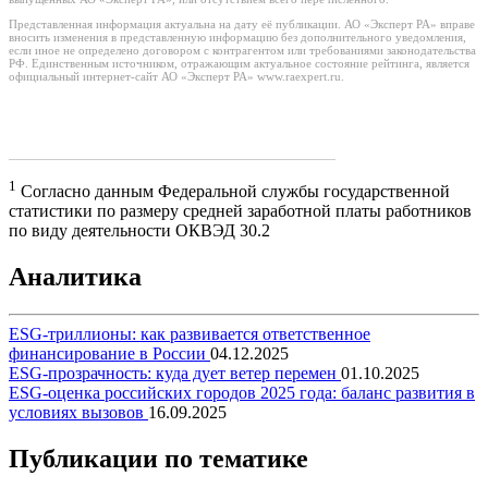
Представленная информация актуальна на дату её публикации. АО «Эксперт РА» вправе
вносить изменения в представленную информацию без дополнительного уведомления,
если иное не определено договором с контрагентом или требованиями законодательства
РФ. Единственным источником, отражающим актуальное состояние рейтинга, является
официальный интернет-сайт АО «Эксперт РА» www.raexpert.ru.
1
Согласно данным Федеральной службы государственной
статистики по размеру средней заработной платы работников
по виду деятельности ОКВЭД 30.2
Аналитика
ESG-триллионы: как развивается ответственное
финансирование в России
04.12.2025
ESG-прозрачность: куда дует ветер перемен
01.10.2025
ESG-оценка российских городов 2025 года: баланс развития в
условиях вызовов
16.09.2025
Публикации по тематике