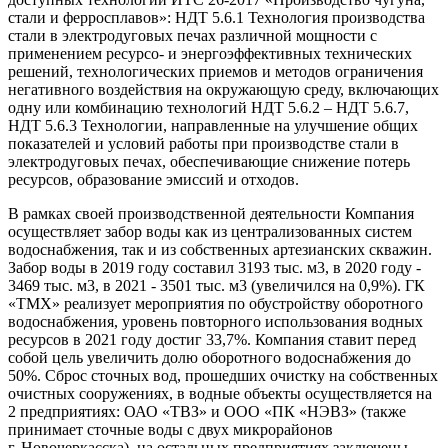
стали и ферросплавов»: НДТ 5.6.1 Технология производства
стали в электродуговых печах различной мощности с
применением ресурсо- и энергоэффективных технических
решений, технологических приемов и методов ограничения
негативного воздействия на окружающую среду, включающих
одну или комбинацию технологий НДТ 5.6.2 – НДТ 5.6.7,
НДТ 5.6.3 Технологии, направленные на улучшение общих
показателей и условий работы при производстве стали в
электродуговых печах, обеспечивающие снижение потерь
ресурсов, образование эмиссий и отходов.
В рамках своей производственной деятельности Компания
осуществляет забор воды как из централизованных систем
водоснабжения, так и из собственных артезианских скважин.
Забор воды в 2019 году составил 3193 тыс. м3, в 2020 году -
3469 тыс. м3, в 2021 - 3501 тыс. м3 (увеличился на 0,9%). ГК
«ТМХ» реализует мероприятия по обустройству оборотного
водоснабжения, уровень повторного использования водных
ресурсов в 2021 году достиг 33,7%. Компания ставит перед
собой цель увеличить долю оборотного водоснабжения до
50%. Сброс сточных вод, прошедших очистку на собственных
очистных сооружениях, в водные объекты осуществляется на
2 предприятиях: ОАО «ТВЗ» и ООО «ПК «НЭВЗ» (также
принимает сточные воды с двух микрорайонов
г. Новочеркасска), на остальных предприятиях заключены