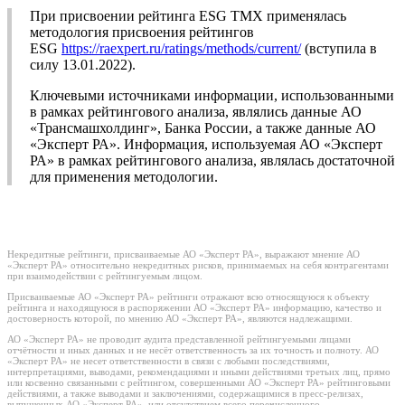
При присвоении рейтинга ESG ТМХ применялась
методология присвоения рейтингов
ESG
https://raexpert.ru/ratings/methods/current/
(вступила в
силу 13.01.2022).
Ключевыми источниками информации, использованными
в рамках рейтингового анализа, являлись данные АО
«Трансмашхолдинг», Банка России, а также данные АО
«Эксперт РА». Информация, используемая АО «Эксперт
РА» в рамках рейтингового анализа, являлась достаточной
для применения методологии.
Некредитные рейтинги, присваиваемые АО «Эксперт РА», выражают мнение АО
«Эксперт РА» относительно некредитных рисков, принимаемых на себя контрагентами
при взаимодействии с рейтингуемым лицом.
Присваиваемые АО «Эксперт РА» рейтинги отражают всю относящуюся к объекту
рейтинга и находящуюся в распоряжении АО «Эксперт РА» информацию, качество и
достоверность которой, по мнению АО «Эксперт РА», являются надлежащими.
АО «Эксперт РА» не проводит аудита представленной рейтингуемыми лицами
отчётности и иных данных и не несёт ответственность за их точность и полноту. АО
«Эксперт РА» не несет ответственности в связи с любыми последствиями,
интерпретациями, выводами, рекомендациями и иными действиями третьих лиц, прямо
или косвенно связанными с рейтингом, совершенными АО «Эксперт РА» рейтинговыми
действиями, а также выводами и заключениями, содержащимися в пресс-релизах,
выпущенных АО «Эксперт РА», или отсутствием всего перечисленного.