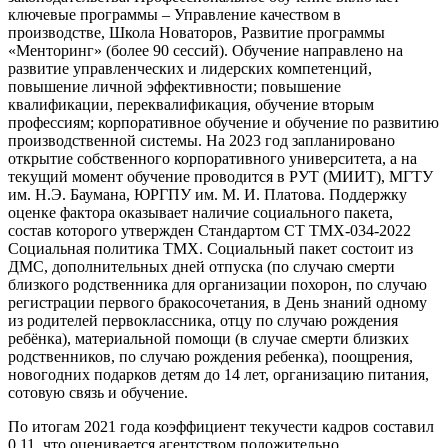
ключевые программы – Управление качеством в
производстве, Школа Новаторов, Развитие программы
«Менторинг» (более 90 сессий). Обучение направлено на
развитие управленческих и лидерских компетенций,
повышение личной эффективности; повышение
квалификации, переквалификация, обучение вторым
профессиям; корпоративное обучение и обучение по развитию
производственной системы. На 2023 год запланировано
открытие собственного корпоративного университета, а на
текущий момент обучение проводится в РУТ (МИИТ), МГТУ
им. Н.Э. Баумана, ЮРГПУ им. М. И. Платова. Поддержку
оценке фактора оказывает наличие социального пакета,
состав которого утвержден Стандартом СТ ТМХ-034-2022
Социальная политика ТМХ. Социальный пакет состоит из
ДМС, дополнительных дней отпуска (по случаю смерти
близкого родственника для организации похорон, по случаю
регистрации первого бракосочетания, в День знаний одному
из родителей первоклассника, отцу по случаю рождения
ребёнка), материальной помощи (в случае смерти близких
родственников, по случаю рождения ребенка), поощрения,
новогодних подарков детям до 14 лет, организацию питания,
сотовую связь и обучение.
По итогам 2021 года коэффициент текучести кадров составил
0,11, что оценивается агентством положительно.