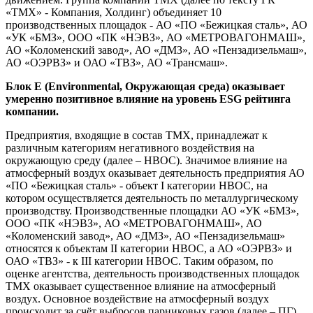
«ТМХ» - Компания, Холдинг) объединяет 10
производственных площадок - АО «ПО «Бежицкая сталь», АО
«УК «БМЗ», ООО «ПК «НЭВЗ», АО «МЕТРОВАГОНМАШ»,
АО «Коломенский завод», АО «ДМЗ», АО «Пензадизельмаш»,
АО «ОЭРВЗ» и ОАО «ТВЗ», АО «Трансмаш».
Блок E (Environmental, Окружающая среда) оказывает
умеренно позитивное влияние на уровень ESG рейтинга
компании.
Предприятия, входящие в состав ТМХ, принадлежат к
различным категориям негативного воздействия на
окружающую среду (далее – НВОС). Значимое влияние на
атмосферный воздух оказывает деятельность предприятия АО
«ПО «Бежицкая сталь» - объект I категории НВОС, на
котором осуществляется деятельность по металлургическому
производству. Производственные площадки АО «УК «БМЗ»,
ООО «ПК «НЭВЗ», АО «МЕТРОВАГОНМАШ», АО
«Коломенский завод», АО «ДМЗ», АО «Пензадизельмаш»
относятся к объектам II категории НВОС, а АО «ОЭРВЗ» и
ОАО «ТВЗ» - к III категории НВОС. Таким образом, по
оценке агентства, деятельность производственных площадок
ТМХ оказывает существенное влияние на атмосферный
воздух. Основное воздействие на атмосферный воздух
происходит за счёт выбросов парниковых газов (далее – ПГ).