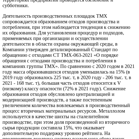
субботники.
Деятельность производственных площадок ТМХ
сопровождается образованием отходов производства и
потребления, при этом наблюдается тенденция к снижению
их образования. Для установления процедур и подходов,
применяемых при организации и осуществлении
деятельности в области охраны окружающей среды, в
Компании утвержден детализированный Стандарт по
обращению с отходами СТ ТМХ-063-2021 «О порядке
обращения с отходами производства и потребления в
компаниях группы ТМХ». По сравнению с 2020 годом в 2021
году масса образовавшихся отходов уменьшилась на 15% (в
2019 году образовалось 225 тыс. т, в 2020 году - 206 тыс. т, в
2021 - 168 тыс. т), большая часть отходов относится к V
(низкому) классу опасности (72% в 2021 году). Снижение
образования отходов обусловлено централизацией и
модернизацией производств, а также постепенным
увеличением количества вовлекаемых в производственный
процесс вторичных материальных ресурсов. Металлолом
используется в качестве шихты на сталелитейном
производстве, при этом доля произведенной из вторичного
сырья продукции составила 15%, что оказывает
дополнительную поддержку уровню рейтинга. На
предприятиях внедрена система раздельного сбора таких