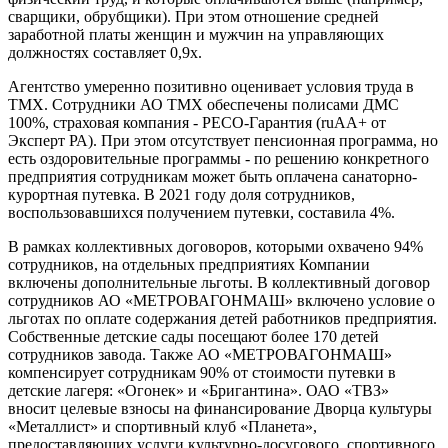
сварщики, обрубщики). При этом отношение средней
заработной платы женщин и мужчин на управляющих
должностях составляет 0,9х.
Агентство умеренно позитивно оценивает условия труда в
ТМХ. Сотрудники АО ТМХ обеспечены полисами ДМС
100%, страховая компания - РЕСО-Гарантия (ruAA+ от
Эксперт РА). При этом отсутствует пенсионная программа, но
есть оздоровительные программы - по решению конкретного
предприятия сотрудникам может быть оплачена санаторно-
курортная путевка. В 2021 году доля сотрудников,
воспользовавшихся получением путевки, составила 4%.
В рамках коллективных договоров, которыми охвачено 94%
сотрудников, на отдельных предприятиях Компании
включены дополнительные льготы. В коллективный договор
сотрудников АО «МЕТРОВАГОНМАШ» включено условие о
льготах по оплате содержания детей работников предприятия.
Собственные детские сады посещают более 170 детей
сотрудников завода. Также АО «МЕТРОВАГОНМАШ»
компенсирует сотрудникам 90% от стоимости путевки в
детские лагеря: «Огонек» и «Бригантина». ОАО «ТВЗ»
вносит целевые взносы на финансирование Дворца культуры
«Металлист» и спортивный клуб «Планета»,
предоставляющих услуги культурно-досугового, спортивного