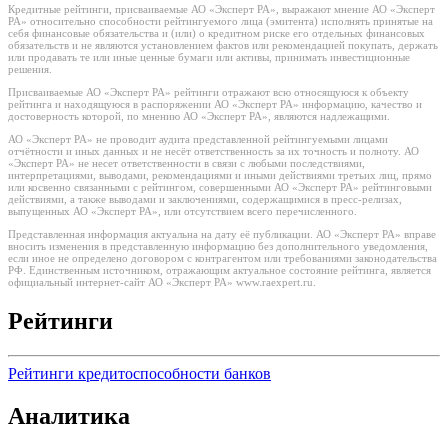
Кредитные рейтинги, присваиваемые АО «Эксперт РА», выражают мнение АО «Эксперт
РА» относительно способности рейтингуемого лица (эмитента) исполнять принятые на
себя финансовые обязательства и (или) о кредитном риске его отдельных финансовых
обязательств и не являются установлением фактов или рекомендацией покупать, держать
или продавать те или иные ценные бумаги или активы, принимать инвестиционные
решения.
Присваиваемые АО «Эксперт РА» рейтинги отражают всю относящуюся к объекту
рейтинга и находящуюся в распоряжении АО «Эксперт РА» информацию, качество и
достоверность которой, по мнению АО «Эксперт РА», являются надлежащими.
АО «Эксперт РА» не проводит аудита представленной рейтингуемыми лицами
отчётности и иных данных и не несёт ответственность за их точность и полноту. АО
«Эксперт РА» не несет ответственности в связи с любыми последствиями,
интерпретациями, выводами, рекомендациями и иными действиями третьих лиц, прямо
или косвенно связанными с рейтингом, совершенными АО «Эксперт РА» рейтинговыми
действиями, а также выводами и заключениями, содержащимися в пресс-релизах,
выпущенных АО «Эксперт РА», или отсутствием всего перечисленного.
Представленная информация актуальна на дату её публикации. АО «Эксперт РА» вправе
вносить изменения в представленную информацию без дополнительного уведомления,
если иное не определено договором с контрагентом или требованиями законодательства
РФ. Единственным источником, отражающим актуальное состояние рейтинга, является
официальный интернет-сайт АО «Эксперт РА» www.raexpert.ru.
Рейтинги
Рейтинги кредитоспособности банков
Аналитика