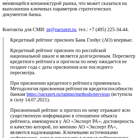
меняющейся конъюнктурой рынка, что может сказаться на
выполнении ключевых параметров стратегических
документов банка.
Контакты для СМИ:
pr@raexpert.ru
, тел.: +7 (495) 225-34-44.
Кредитный рейтинг присвоен Банк Глобус (АО) впервые.
Кредитный рейтинг присвоен по российской
национальной шкале и является долгосрочным. Пересмотр
кредитного рейтинга и прогноза по нему ожидается не
позднее года с даты присвоения или последнего
пересмотра.
При присвоении кредитного рейтинга применялась
Методология присвоения рейтингов кредитоспособности
банкам
https://raexpert.ru/ratings/methods/previous
(вступила
в силу 14.07.2021).
Присвоенный рейтинг и прогноз по нему отражают всю
существенную информацию в отношении объекта
рейтинга, имеющуюся у АО «Эксперт РА», достоверность
и качество которой, по мнению АО «Эксперт РА»,
являются надлежащими. Ключевыми источниками
информации, использованными в рамках рейтингового