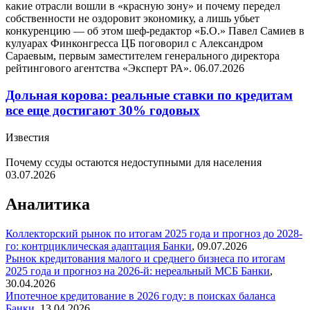
какие отрасли вошли в «красную зону» и почему передел
собственности не оздоровит экономику, а лишь убьет
конкуренцию — об этом шеф-редактор «Б.О.» Павел Самиев в
кулуарах Финконгресса ЦБ поговорил с Александром
Сараевым, первым заместителем генерального директора
рейтингового агентства «Эксперт РА».
06.07.2026
Дольная корова: реальные ставки по кредитам
все еще достигают 30% годовых
Известия
Почему ссуды остаются недоступными для населения
03.07.2026
Аналитика
Коллекторский рынок по итогам 2025 года и прогноз до 2028-
го: контрциклическая адаптация
Банки
,
09.07.2026
Рынок кредитования малого и среднего бизнеса по итогам
2025 года и прогноз на 2026-й: нереальный МСБ
Банки
,
30.04.2026
Ипотечное кредитование в 2026 году: в поисках баланса
Банки
,
13.04.2026