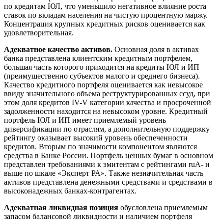
по кредитам ЮЛ, что уменьшило негативное влияние роста
ставок по вкладам населения на чистую процентную маржу.
Концентрация крупных кредитных рисков оценивается как
удовлетворительная.
Адекватное качество активов.
Основная доля в активах
банка представлена клиентским кредитным портфелем,
большая часть которого приходится на кредиты ЮЛ и ИП
(преимущественно субъектов малого и среднего бизнеса).
Качество кредитного портфеля оценивается как невысокое
ввиду значительного объема реструктурированных ссуд, при
этом доля кредитов IV-V категории качества и просроченной
задолженности находится на невысоком уровне. Кредитный
портфель ЮЛ и ИП имеет приемлемый уровень
диверсификации по отраслям, а дополнительную поддержку
рейтингу оказывает высокий уровень обеспеченности
кредитов. Вторым по значимости компонентом являются
средства в Банке России. Портфель ценных бумаг в основном
представлен требованиями к эмитентам с рейтингами ruA- и
выше по шкале «Эксперт РА». Также незначительная часть
активов представлена денежными средствами и средствами в
высоконадежных банках-контрагентах.
Адекватная ликвидная позиция
обусловлена приемлемым
запасом балансовой ликвидности и наличием портфеля