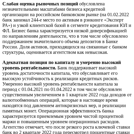
Слабая оценка рыночных позиций
обусловлена
незначительными масштабами бизнеса кредитной
организации на российском банковском рынке (на 01.02.2022
банк занимал 244-е место по активам в рэнкинге «Эксперт
РА») и узкой клиентской базой в сегменте кредитования ЮЛ и
ФЛ. Бизнес банка характеризуется низкой диверсификацией
по направлениям деятельности, что в том числе обусловлено
поддержанием значительного объема депозитов в Банке
России. Доля активов, приходящихся на связанные с банком
структуры, оценивается агентством как невысокая.
Адекватная позиция по капиталу и умеренно высокий
уровень рентабельности.
Банк поддерживает высокий
уровень достаточности капитала, что обуславливает его
высокую устойчивость к реализации кредитных рисков.
Умеренно высокий уровень рентабельности капитала за
период с 01.04.2021 по 01.04.2022 в том числе обусловлен
существенным увеличением в 1 квартале 2022 года доходов от
валютообменных операций, которые в настоящее время
находятся под давлением антикризисных мер, и реализации
памятных монет. Операционная эффективность банка
характеризуется приемлемым уровнем чистой процентной
маржи и повышенным уровнем операционных расходов.
Агентство отмечает, что после резкого роста ключевой ставки
банк во 2 квартале 2022 года пересмотрел процентные ставки