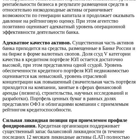
рентабельности бизнеса в результате размещения средств в
относительно низкодоходные активы ограничивает
возможности по генерации капитала и продолжает оказывать
давление на рейтинговую оценку. При этом агентство
позитивно оценивает адекватный уровень операционной
эффективности деятельности банка.
Адекватное качество активов.
Существенная часть активов
банка приходится на средства, размещенные в Банке России и
на бирже в форме валютных свопов. Доля ссуд V категории
качества в кредитном портфеле ЮЛ остается достаточно
высокой, при этом представлена одной ссудой. Уровень
обеспеченности кредитного портфеля ЮЛ недвижимостью
оценивается как невысокий, уровень отраслевой
концентрации как повышенный (значительная часть портфеля
приходится на компании, занятые в сферах финансовой
аренды (лизинга), строительства, научных исследований и
разработки). Портфель ценных бумаг в равных долях
представлен ОФЗ и облигациями компании с приемлемым
рейтингом кредитоспособности.
Сильная ликвидная позиция при приемлемом профиле
фондирования.
Кредитная организация поддерживает
существенный запас балансовой ликвидности (в течение
последних 12 месяцев ликвидные активы (LAT) полностью