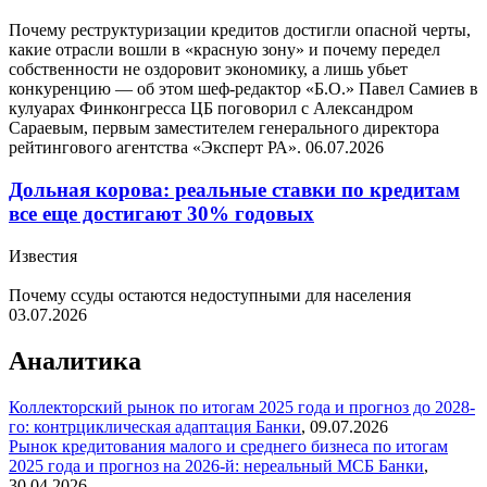
Почему реструктуризации кредитов достигли опасной черты,
какие отрасли вошли в «красную зону» и почему передел
собственности не оздоровит экономику, а лишь убьет
конкуренцию — об этом шеф-редактор «Б.О.» Павел Самиев в
кулуарах Финконгресса ЦБ поговорил с Александром
Сараевым, первым заместителем генерального директора
рейтингового агентства «Эксперт РА».
06.07.2026
Дольная корова: реальные ставки по кредитам
все еще достигают 30% годовых
Известия
Почему ссуды остаются недоступными для населения
03.07.2026
Аналитика
Коллекторский рынок по итогам 2025 года и прогноз до 2028-
го: контрциклическая адаптация
Банки
,
09.07.2026
Рынок кредитования малого и среднего бизнеса по итогам
2025 года и прогноз на 2026-й: нереальный МСБ
Банки
,
30.04.2026