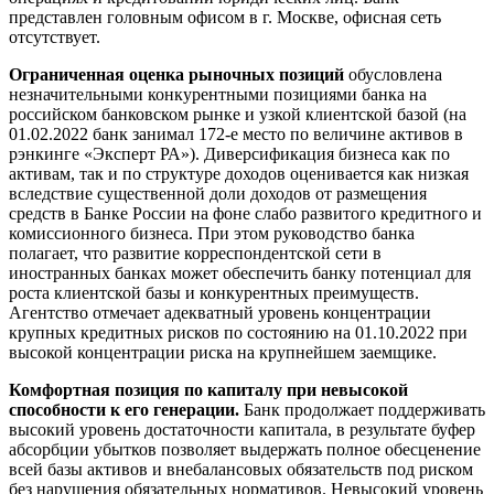
представлен головным офисом в г. Москве, офисная сеть
отсутствует.
Ограниченная оценка рыночных позиций
обусловлена
незначительными конкурентными позициями банка на
российском банковском рынке и узкой клиентской базой (на
01.02.2022 банк занимал 172-е место по величине активов в
рэнкинге «Эксперт РА»). Диверсификация бизнеса как по
активам, так и по структуре доходов оценивается как низкая
вследствие существенной доли доходов от размещения
средств в Банке России на фоне слабо развитого кредитного и
комиссионного бизнеса. При этом руководство банка
полагает, что развитие корреспондентской сети в
иностранных банках может обеспечить банку потенциал для
роста клиентской базы и конкурентных преимуществ.
Агентство отмечает адекватный уровень концентрации
крупных кредитных рисков по состоянию на 01.10.2022 при
высокой концентрации риска на крупнейшем заемщике.
Комфортная позиция по капиталу при невысокой
способности к его генерации.
Банк продолжает поддерживать
высокий уровень достаточности капитала, в результате буфер
абсорбции убытков позволяет выдержать полное обесценение
всей базы активов и внебалансовых обязательств под риском
без нарушения обязательных нормативов. Невысокий уровень