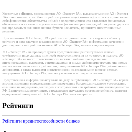
Кредитные рейтинги, присваиваемые АО «Эксперт РА», выражают мнение АО «Эксперт
РА» относительно способности рейтингуемого лица (эмитента) исполнять принятые на
себя финансовые обязательства и (или) о кредитном риске его отдельных финансовых
обязательств и не являются установлением фактов или рекомендацией покупать, держать
или продавать те или иные ценные бумаги или активы, принимать инвестиционные
решения.
Присваиваемые АО «Эксперт РА» рейтинги отражают всю относящуюся к объекту
рейтинга и находящуюся в распоряжении АО «Эксперт РА» информацию, качество и
достоверность которой, по мнению АО «Эксперт РА», являются надлежащими.
АО «Эксперт РА» не проводит аудита представленной рейтингуемыми лицами
отчётности и иных данных и не несёт ответственность за их точность и полноту. АО
«Эксперт РА» не несет ответственности в связи с любыми последствиями,
интерпретациями, выводами, рекомендациями и иными действиями третьих лиц, прямо
или косвенно связанными с рейтингом, совершенными АО «Эксперт РА» рейтинговыми
действиями, а также выводами и заключениями, содержащимися в пресс-релизах,
выпущенных АО «Эксперт РА», или отсутствием всего перечисленного.
Представленная информация актуальна на дату её публикации. АО «Эксперт РА» вправе
вносить изменения в представленную информацию без дополнительного уведомления,
если иное не определено договором с контрагентом или требованиями законодательства
РФ. Единственным источником, отражающим актуальное состояние рейтинга, является
официальный интернет-сайт АО «Эксперт РА» www.raexpert.ru.
Рейтинги
Рейтинги кредитоспособности банков