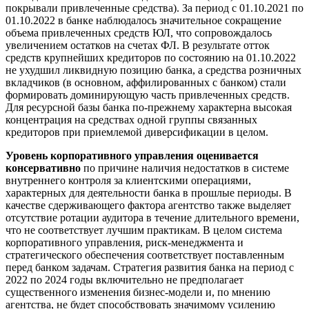
покрывали привлеченные средства). За период с 01.10.2021 по
01.10.2022 в банке наблюдалось значительное сокращение
объема привлеченных средств ЮЛ, что сопровождалось
увеличением остатков на счетах ФЛ. В результате отток
средств крупнейших кредиторов по состоянию на 01.10.2022
не ухудшил ликвидную позицию банка, а средства розничных
вкладчиков (в основном, аффилированных с банком) стали
формировать доминирующую часть привлеченных средств.
Для ресурсной базы банка по-прежнему характерна высокая
концентрация на средствах одной группы связанных
кредиторов при приемлемой диверсификации в целом.
Уровень корпоративного управления оценивается
консервативно
по причине наличия недостатков в системе
внутреннего контроля за клиентскими операциями,
характерных для деятельности банка в прошлые периоды. В
качестве сдерживающего фактора агентство также выделяет
отсутствие ротации аудитора в течение длительного времени,
что не соответствует лучшим практикам. В целом система
корпоративного управления, риск-менеджмента и
стратегического обеспечения соответствует поставленным
перед банком задачам. Стратегия развития банка на период с
2022 по 2024 годы включительно не предполагает
существенного изменения бизнес-модели и, по мнению
агентства, не будет способствовать значимому усилению