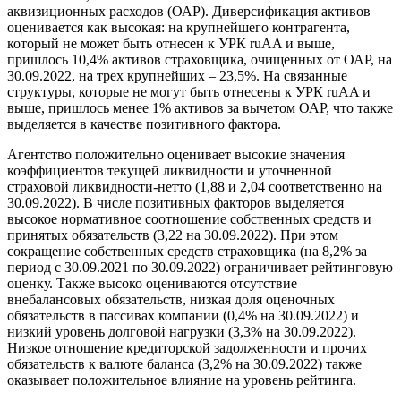
аквизиционных расходов (ОАР). Диверсификация активов
оценивается как высокая: на крупнейшего контрагента,
который не может быть отнесен к УРК ruAA и выше,
пришлось 10,4% активов страховщика, очищенных от ОАР, на
30.09.2022, на трех крупнейших – 23,5%. На связанные
структуры, которые не могут быть отнесены к УРК ruAA и
выше, пришлось менее 1% активов за вычетом ОАР, что также
выделяется в качестве позитивного фактора.
Агентство положительно оценивает высокие значения
коэффициентов текущей ликвидности и уточненной
страховой ликвидности-нетто (1,88 и 2,04 соответственно на
30.09.2022). В числе позитивных факторов выделяется
высокое нормативное соотношение собственных средств и
принятых обязательств (3,22 на 30.09.2022). При этом
сокращение собственных средств страховщика (на 8,2% за
период с 30.09.2021 по 30.09.2022) ограничивает рейтинговую
оценку. Также высоко оцениваются отсутствие
внебалансовых обязательств, низкая доля оценочных
обязательств в пассивах компании (0,4% на 30.09.2022) и
низкий уровень долговой нагрузки (3,3% на 30.09.2022).
Низкое отношение кредиторской задолженности и прочих
обязательств к валюте баланса (3,2% на 30.09.2022) также
оказывает положительное влияние на уровень рейтинга.