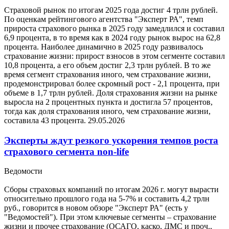
Страховой рынок по итогам 2025 года достиг 4 трлн рублей.
По оценкам рейтингового агентства "Эксперт РА", темп
прироста страхового рынка в 2025 году замедлился и составил
6,9 процента, в то время как в 2024 году рынок вырос на 62,8
процента. Наиболее динамично в 2025 году развивалось
страхование жизни: прирост взносов в этом сегменте составил
10,8 процента, а его объем достиг 2,3 трлн рублей. В то же
время сегмент страхования иного, чем страхование жизни,
продемонстрировал более скромный рост - 2,1 процента, при
объеме в 1,7 трлн рублей. Доля страхования жизни на рынке
выросла на 2 процентных пункта и достигла 57 процентов,
тогда как доля страхования иного, чем страхование жизни,
составила 43 процента.
29.05.2026
Эксперты ждут резкого ускорения темпов роста
страхового сегмента non-life
Ведомости
Сборы страховых компаний по итогам 2026 г. могут вырасти
относительно прошлого года на 5-7% и составить 4,2 трлн
руб., говорится в новом обзоре "Эксперт РА" (есть у
"Ведомостей"). При этом ключевые сегменты – страхование
жизни и прочее страхование (ОСАГО, каско, ДМС и проч.,