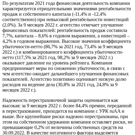
По результатам 2021 года финансовая деятельность компании
характеризуется отрицательными значениями рентабельности
продаж и собственного капитала (-11,4% и -12,4%
соответственно) при невысокой рентабельности инвестиций
(2,0%). За 9 месяцев 2022 г. агентство отмечает улучшение
финансовых показателей: рентабельность продаж составила
7,7%, капитала – 8,6% в годовом выражении, а инвестиций –
4,2% в годовом выражении. Высокие значения коэффициента
убыточности-нетто (86,7% за 2021 год, 73,4% за 9 месяцев
2022 г.) и комбинированного коэффициента убыточности-
нетто (117,5% за 2021 год, 98,2% за 9 месяцев 2022 г.)
оказывают давление на уровень рейтинга. Компания
предпринимает меры по снижению убыточности, в связи с
чем агентство ожидает дальнейшего улучшения финансовых
показателей. Агентство позитивно оценивает низкую долю
расходов на ведение дела (30,8% за 2021 год, 24,8% за 9
месяцев 2022 г.).
Надежность перестраховочной защиты оценивается как
высокая: за 9 месяцев 2022 г. более 84,4% премии, переданной
в перестрахование, приходится на компании с УРК ruAA и
выше. Все крупнейшие риски надежно перестрахованы, при
этом на собственном удержании компания оставляет риски, не
превышающие 0,2% от величины собственных средств на
30.09.2022. В качестве негативного фактора выделяется