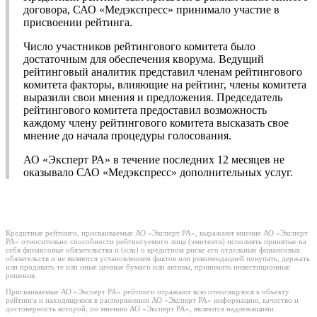
договора, САО «Медэкспресс» принимало участие в
присвоении рейтинга.
Число участников рейтингового комитета было
достаточным для обеспечения кворума. Ведущий
рейтинговый аналитик представил членам рейтингового
комитета факторы, влияющие на рейтинг, члены комитета
выразили свои мнения и предложения. Председатель
рейтингового комитета предоставил возможность
каждому члену рейтингового комитета высказать свое
мнение до начала процедуры голосования.
АО «Эксперт РА» в течение последних 12 месяцев не
оказывало САО «Медэкспресс» дополнительных услуг.
Кредитные рейтинги, присваиваемые АО «Эксперт РА», выражают мнение АО «Эксперт
РА» относительно способности рейтингуемого лица (эмитента) исполнять принятые на
себя финансовые обязательства и (или) о кредитном риске его отдельных финансовых
обязательств и не являются установлением фактов или рекомендацией покупать, держать
или продавать те или иные ценные бумаги или активы, принимать инвестиционные
решения.
Присваиваемые АО «Эксперт РА» рейтинги отражают всю относящуюся к объекту
рейтинга и находящуюся в распоряжении АО «Эксперт РА» информацию, качество и
достоверность которой, по мнению АО «Эксперт РА», являются надлежащими.