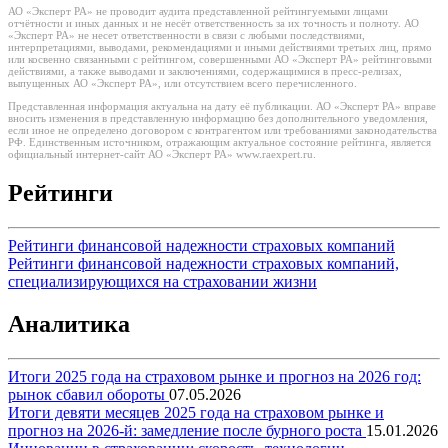
АО «Эксперт РА» не проводит аудита представленной рейтингуемыми лицами
отчётности и иных данных и не несёт ответственность за их точность и полноту. АО
«Эксперт РА» не несет ответственности в связи с любыми последствиями,
интерпретациями, выводами, рекомендациями и иными действиями третьих лиц, прямо
или косвенно связанными с рейтингом, совершенными АО «Эксперт РА» рейтинговыми
действиями, а также выводами и заключениями, содержащимися в пресс-релизах,
выпущенных АО «Эксперт РА», или отсутствием всего перечисленного.
Представленная информация актуальна на дату её публикации. АО «Эксперт РА» вправе
вносить изменения в представленную информацию без дополнительного уведомления,
если иное не определено договором с контрагентом или требованиями законодательства
РФ. Единственным источником, отражающим актуальное состояние рейтинга, является
официальный интернет-сайт АО «Эксперт РА» www.raexpert.ru.
Рейтинги
Рейтинги финансовой надежности страховых компаний
Рейтинги финансовой надежности страховых компаний,
специализирующихся на страховании жизни
Аналитика
Итоги 2025 года на страховом рынке и прогноз на 2026 год:
рынок сбавил обороты
07.05.2026
Итоги девяти месяцев 2025 года на страховом рынке и
прогноз на 2026-й: замедление после бурного роста
15.01.2026