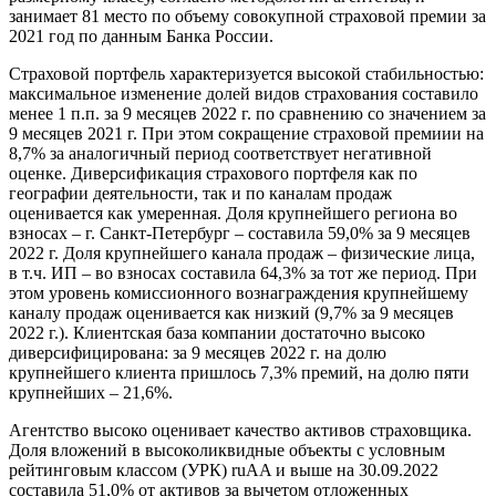
занимает 81 место по объему совокупной страховой премии за
2021 год по данным Банка России.
Страховой портфель характеризуется высокой стабильностью:
максимальное изменение долей видов страхования составило
менее 1 п.п. за 9 месяцев 2022 г. по сравнению со значением за
9 месяцев 2021 г. При этом сокращение страховой премиии на
8,7% за аналогичный период соответствует негативной
оценке. Диверсификация страхового портфеля как по
географии деятельности, так и по каналам продаж
оценивается как умеренная. Доля крупнейшего региона во
взносах – г. Санкт-Петербург – составила 59,0% за 9 месяцев
2022 г. Доля крупнейшего канала продаж – физические лица,
в т.ч. ИП – во взносах составила 64,3% за тот же период. При
этом уровень комиссионного вознаграждения крупнейшему
каналу продаж оценивается как низкий (9,7% за 9 месяцев
2022 г.). Клиентская база компании достаточно высоко
диверсифицирована: за 9 месяцев 2022 г. на долю
крупнейшего клиента пришлось 7,3% премий, на долю пяти
крупнейших – 21,6%.
Агентство высоко оценивает качество активов страховщика.
Доля вложений в высоколиквидные объекты с условным
рейтинговым классом (УРК) ruAA и выше на 30.09.2022
составила 51,0% от активов за вычетом отложенных