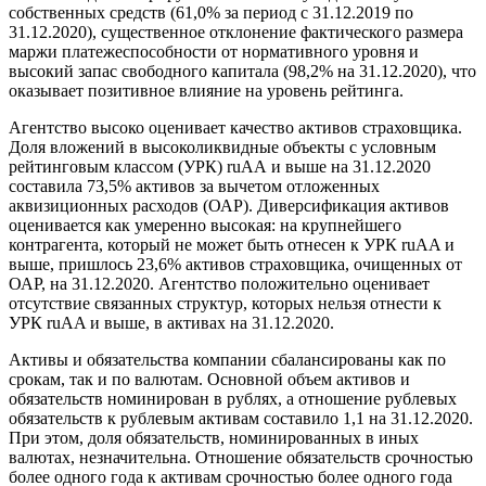
собственных средств (61,0% за период с 31.12.2019 по
31.12.2020), существенное отклонение фактического размера
маржи платежеспособности от нормативного уровня и
высокий запас свободного капитала (98,2% на 31.12.2020), что
оказывает позитивное влияние на уровень рейтинга.
Агентство высоко оценивает качество активов страховщика.
Доля вложений в высоколиквидные объекты с условным
рейтинговым классом (УРК) ruАА и выше на 31.12.2020
составила 73,5% активов за вычетом отложенных
аквизиционных расходов (ОАР). Диверсификация активов
оценивается как умеренно высокая: на крупнейшего
контрагента, который не может быть отнесен к УРК ruAA и
выше, пришлось 23,6% активов страховщика, очищенных от
ОАР, на 31.12.2020. Агентство положительно оценивает
отсутствие связанных структур, которых нельзя отнести к
УРК ruAA и выше, в активах на 31.12.2020.
Активы и обязательства компании сбалансированы как по
срокам, так и по валютам. Основной объем активов и
обязательств номинирован в рублях, а отношение рублевых
обязательств к рублевым активам составило 1,1 на 31.12.2020.
При этом, доля обязательств, номинированных в иных
валютах, незначительна. Отношение обязательств срочностью
более одного года к активам срочностью более одного года