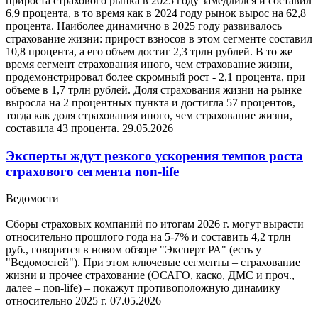
прироста страхового рынка в 2025 году замедлился и составил
6,9 процента, в то время как в 2024 году рынок вырос на 62,8
процента. Наиболее динамично в 2025 году развивалось
страхование жизни: прирост взносов в этом сегменте составил
10,8 процента, а его объем достиг 2,3 трлн рублей. В то же
время сегмент страхования иного, чем страхование жизни,
продемонстрировал более скромный рост - 2,1 процента, при
объеме в 1,7 трлн рублей. Доля страхования жизни на рынке
выросла на 2 процентных пункта и достигла 57 процентов,
тогда как доля страхования иного, чем страхование жизни,
составила 43 процента.
29.05.2026
Эксперты ждут резкого ускорения темпов роста
страхового сегмента non-life
Ведомости
Сборы страховых компаний по итогам 2026 г. могут вырасти
относительно прошлого года на 5-7% и составить 4,2 трлн
руб., говорится в новом обзоре "Эксперт РА" (есть у
"Ведомостей"). При этом ключевые сегменты – страхование
жизни и прочее страхование (ОСАГО, каско, ДМС и проч.,
далее – non-life) – покажут противоположную динамику
относительно 2025 г.
07.05.2026