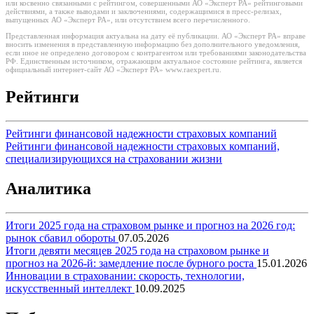
или косвенно связанными с рейтингом, совершенными АО «Эксперт РА» рейтинговыми
действиями, а также выводами и заключениями, содержащимися в пресс-релизах,
выпущенных АО «Эксперт РА», или отсутствием всего перечисленного.
Представленная информация актуальна на дату её публикации. АО «Эксперт РА» вправе
вносить изменения в представленную информацию без дополнительного уведомления,
если иное не определено договором с контрагентом или требованиями законодательства
РФ. Единственным источником, отражающим актуальное состояние рейтинга, является
официальный интернет-сайт АО «Эксперт РА» www.raexpert.ru.
Рейтинги
Рейтинги финансовой надежности страховых компаний
Рейтинги финансовой надежности страховых компаний,
специализирующихся на страховании жизни
Аналитика
Итоги 2025 года на страховом рынке и прогноз на 2026 год:
рынок сбавил обороты
07.05.2026
Итоги девяти месяцев 2025 года на страховом рынке и
прогноз на 2026-й: замедление после бурного роста
15.01.2026
Инновации в страховании: скорость, технологии,
искусственный интеллект
10.09.2025