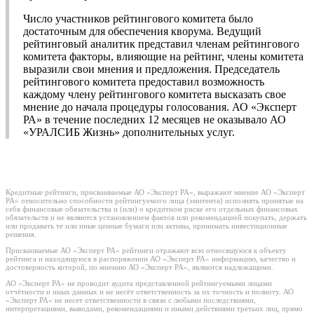
Число участников рейтингового комитета было
достаточным для обеспечения кворума. Ведущий
рейтинговый аналитик представил членам рейтингового
комитета факторы, влияющие на рейтинг, члены комитета
выразили свои мнения и предложения. Председатель
рейтингового комитета предоставил возможность
каждому члену рейтингового комитета высказать свое
мнение до начала процедуры голосования. АО «Эксперт
РА» в течение последних 12 месяцев не оказывало АО
«УРАЛСИБ Жизнь» дополнительных услуг.
Кредитные рейтинги, присваиваемые АО «Эксперт РА», выражают мнение АО «Эксперт
РА» относительно способности рейтингуемого лица (эмитента) исполнять принятые на
себя финансовые обязательства и (или) о кредитном риске его отдельных финансовых
обязательств и не являются установлением фактов или рекомендацией покупать, держать
или продавать те или иные ценные бумаги или активы, принимать инвестиционные
решения.
Присваиваемые АО «Эксперт РА» рейтинги отражают всю относящуюся к объекту
рейтинга и находящуюся в распоряжении АО «Эксперт РА» информацию, качество и
достоверность которой, по мнению АО «Эксперт РА», являются надлежащими.
АО «Эксперт РА» не проводит аудита представленной рейтингуемыми лицами
отчётности и иных данных и не несёт ответственность за их точность и полноту. АО
«Эксперт РА» не несет ответственности в связи с любыми последствиями,
интерпретациями, выводами, рекомендациями и иными действиями третьих лиц, прямо