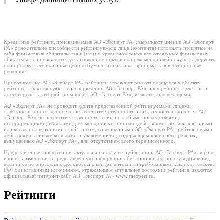
Кредитные рейтинги, присваиваемые АО «Эксперт РА», выражают мнение АО «Эксперт
РА» относительно способности рейтингуемого лица (эмитента) исполнять принятые на
себя финансовые обязательства и (или) о кредитном риске его отдельных финансовых
обязательств и не являются установлением фактов или рекомендацией покупать, держать
или продавать те или иные ценные бумаги или активы, принимать инвестиционные
решения.
Присваиваемые АО «Эксперт РА» рейтинги отражают всю относящуюся к объекту
рейтинга и находящуюся в распоряжении АО «Эксперт РА» информацию, качество и
достоверность которой, по мнению АО «Эксперт РА», являются надлежащими.
АО «Эксперт РА» не проводит аудита представленной рейтингуемыми лицами
отчётности и иных данных и не несёт ответственность за их точность и полноту. АО
«Эксперт РА» не несет ответственности в связи с любыми последствиями,
интерпретациями, выводами, рекомендациями и иными действиями третьих лиц, прямо
или косвенно связанными с рейтингом, совершенными АО «Эксперт РА» рейтинговыми
действиями, а также выводами и заключениями, содержащимися в пресс-релизах,
выпущенных АО «Эксперт РА», или отсутствием всего перечисленного.
Представленная информация актуальна на дату её публикации. АО «Эксперт РА» вправе
вносить изменения в представленную информацию без дополнительного уведомления,
если иное не определено договором с контрагентом или требованиями законодательства
РФ. Единственным источником, отражающим актуальное состояние рейтинга, является
официальный интернет-сайт АО «Эксперт РА» www.raexpert.ru.
Рейтинги