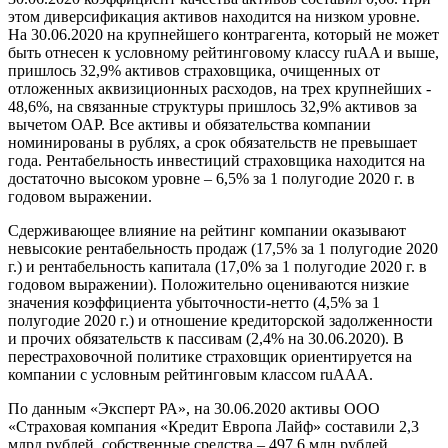
этом диверсификация активов находится на низком уровне.
На 30.06.2020 на крупнейшего контрагента, который не может
быть отнесен к условному рейтинговому классу ruAA и выше,
пришлось 32,9% активов страховщика, очищенных от
отложенных аквизиционных расходов, на трех крупнейших -
48,6%, на связанные структуры пришлось 32,9% активов за
вычетом ОАР. Все активы и обязательства компании
номинированы в рублях, а срок обязательств не превышает
года. Рентабельность инвестиций страховщика находится на
достаточно высоком уровне – 6,5% за 1 полугодие 2020 г. в
годовом выражении.
Сдерживающее влияние на рейтинг компании оказывают
невысокие рентабельность продаж (17,5% за 1 полугодие 2020
г.) и рентабельность капитала (17,0% за 1 полугодие 2020 г. в
годовом выражении). Положительно оцениваются низкие
значения коэффициента убыточности-нетто (4,5% за 1
полугодие 2020 г.) и отношение кредиторской задолженности
и прочих обязательств к пассивам (2,4% на 30.06.2020). В
перестраховочной политике страховщик ориентируется на
компании с условным рейтинговым классом ruAAA.
По данным «Эксперт РА», на 30.06.2020 активы ООО
«Страховая компания «Кредит Европа Лайф» составили 2,3
млрд рублей, собственные средства – 497,6 млн рублей,