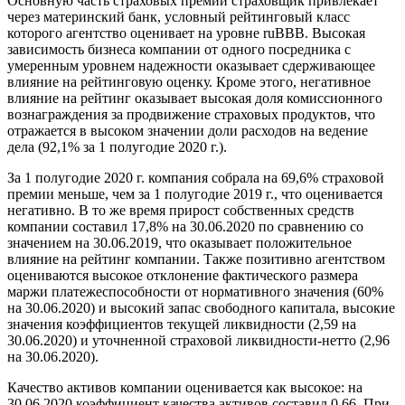
Основную часть страховых премий страховщик привлекает
через материнский банк, условный рейтинговый класс
которого агентство оценивает на уровне ruBBB. Высокая
зависимость бизнеса компании от одного посредника с
умеренным уровнем надежности оказывает сдерживающее
влияние на рейтинговую оценку. Кроме этого, негативное
влияние на рейтинг оказывает высокая доля комиссионного
вознаграждения за продвижение страховых продуктов, что
отражается в высоком значении доли расходов на ведение
дела (92,1% за 1 полугодие 2020 г.).
За 1 полугодие 2020 г. компания собрала на 69,6% страховой
премии меньше, чем за 1 полугодие 2019 г., что оценивается
негативно. В то же время прирост собственных средств
компании составил 17,8% на 30.06.2020 по сравнению со
значением на 30.06.2019, что оказывает положительное
влияние на рейтинг компании. Также позитивно агентством
оцениваются высокое отклонение фактического размера
маржи платежеспособности от нормативного значения (60%
на 30.06.2020) и высокий запас свободного капитала, высокие
значения коэффициентов текущей ликвидности (2,59 на
30.06.2020) и уточненной страховой ликвидности-нетто (2,96
на 30.06.2020).
Качество активов компании оценивается как высокое: на
30.06.2020 коэффициент качества активов составил 0,66. При