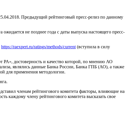
5.04.2018. Предыдущий рейтинговый пресс-релиз по данному
 ожидается не позднее года с даты выпуска настоящего пресс-
м
https://raexpert.ru/ratings/methods/current
(вступила в силу
РА», достоверность и качество которой, по мнению АО
за, являлись данные Банка России, Банка ГПБ (АО), а также
ной для применения методологии.
нга.
едставил членам рейтингового комитета факторы, влияющие на
сть каждому члену рейтингового комитета высказать свое