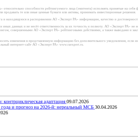
 относительно способности рейтингуемого лица (эмитента) исполнять принятые на себя фи
или продавать те или иные ценные бумаги или активы, принимать инвестиционные решения.
а и находящуюся в распоряжении АО «Эксперт РА» информацию, качество и достоверност
иных данных и не несёт ответственность за их точность и полноту. АО «Эксперт РА» не н
тингом, совершенными АО «Эксперт РА» рейтинговыми действиями, а также выводами и за
носить изменения в представленную информацию без дополнительного уведомления, если ин
льный интернет-сайт АО «Эксперт РА» www.raexpert.ru.
о: контрциклическая адаптация
09.07.2026
5 года и прогноз на 2026-й: нереальный МСБ
30.04.2026
2026