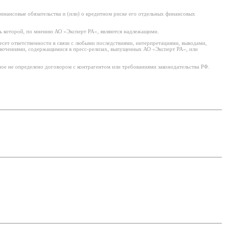
нансовые обязательства и (или) о кредитном риске его отдельных финансовых
ь которой, по мнению АО «Эксперт РА», являются надлежащими.
есет ответственности в связи с любыми последствиями, интерпретациями, выводами,
ключениями, содержащимися в пресс-релизах, выпущенных АО «Эксперт РА», или
ое не определено договором с контрагентом или требованиями законодательства РФ.