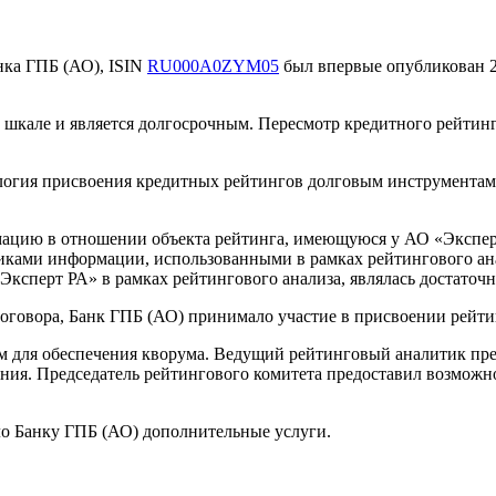
нка ГПБ (АО), ISIN
RU000A0ZYM05
был впервые опубликован 2
кале и является долгосрочным. Пересмотр кредитного рейтинга
логия присвоения кредитных рейтингов долговым инструмента
цию в отношении объекта рейтинга, имеющуюся у АО «Эксперт 
ами информации, использованными в рамках рейтингового анали
ксперт РА» в рамках рейтингового анализа, являлась достаточ
оговора, Банк ГПБ (АО) принимало участие в присвоении рейти
м для обеспечения кворума. Ведущий рейтинговый аналитик пр
ния. Председатель рейтингового комитета предоставил возможно
ло Банку ГПБ (АО) дополнительные услуги.