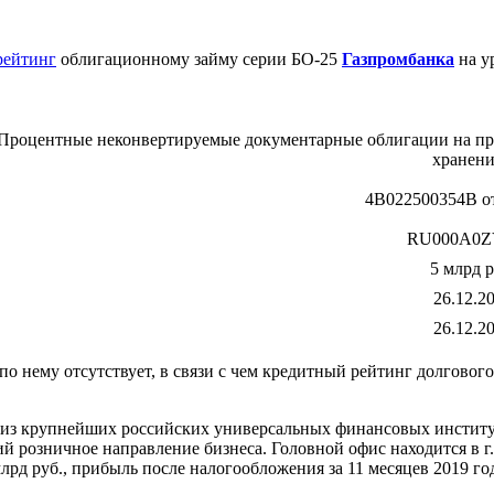
рейтинг
облигационному займу серии БО-25
Газпромбанка
на у
Процентные неконвертируемые документарные облигации на пре
хранен
4B022500354B от
RU000A0
5 млрд р
26.12.2
26.12.2
о нему отсутствует, в связи с чем кредитный рейтинг долговог
ин из крупнейших российских универсальных финансовых инсти
 розничное направление бизнеса. Головной офис находится в г.
млрд руб., прибыль после налогообложения за 11 месяцев 2019 го