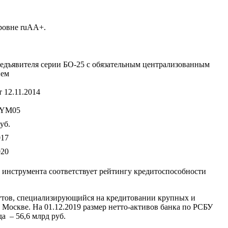
ровне ruАA+.
дъявителя серии БО-25 с обязательным централизованным
ием
 12.11.2014
ZYM05
уб.
017
020
о инструмента соответствует рейтингу кредитоспособности
тутов, специализирующийся на кредитовании крупных и
 Москве. На 01.12.2019 размер нетто-активов банка по РСБУ
да – 56,6 млрд руб.