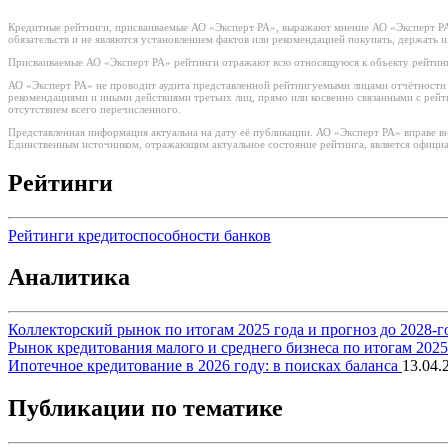
Кредитные рейтинги, присваиваемые АО «Эксперт РА», выражают мнение АО «Эксперт РА»
обязательств и не являются установлением фактов или рекомендацией покупать, держать 
Присваиваемые АО «Эксперт РА» рейтинги отражают всю относящуюся к объекту рейтинг
АО «Эксперт РА» не проводит аудита представленной рейтингуемыми лицами отчётности и 
рекомендациями и иными действиями третьих лиц, прямо или косвенно связанными с рей
отсутствием всего перечисленного.
Представленная информация актуальна на дату её публикации. АО «Эксперт РА» вправе в
Единственным источником, отражающим актуальное состояние рейтинга, является официа
Рейтинги
Рейтинги кредитоспособности банков
Аналитика
Коллекторский рынок по итогам 2025 года и прогноз до 2028-г
Рынок кредитования малого и среднего бизнеса по итогам 202
Ипотечное кредитование в 2026 году: в поисках баланса
13.04.
Публикации по тематике