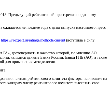
2018. Предыдущий рейтинговый пресс-релиз по данному
 ожидается не позднее года с даты выпуска настоящего пресс-
м
https://raexpert.ru/ratings/methods/current
(вступила в силу
РА», достоверность и качество которой, по мнению АО
за, являлись данные Банка России, Банка ГПБ (АО), а также
ной для применения методологии.
нга.
едставил членам рейтингового комитета факторы, влияющие на
сть каждому члену рейтингового комитета высказать свое