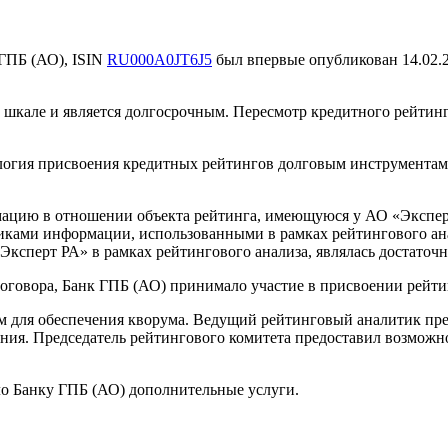
ГПБ (АО), ISIN
RU000A0JT6J5
был впервые опубликован 14.02.
кале и является долгосрочным. Пересмотр кредитного рейтинга
логия присвоения кредитных рейтингов долговым инструмента
цию в отношении объекта рейтинга, имеющуюся у АО «Эксперт 
ами информации, использованными в рамках рейтингового анали
ксперт РА» в рамках рейтингового анализа, являлась достаточ
оговора, Банк ГПБ (АО) принимало участие в присвоении рейти
м для обеспечения кворума. Ведущий рейтинговый аналитик пр
ния. Председатель рейтингового комитета предоставил возможно
ло Банку ГПБ (АО) дополнительные услуги.