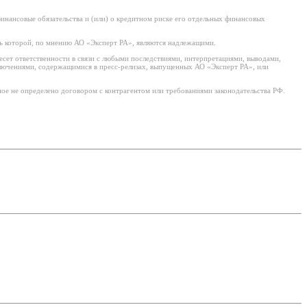
нансовые обязательства и (или) о кредитном риске его отдельных финансовых
ь которой, по мнению АО «Эксперт РА», являются надлежащими.
есет ответственности в связи с любыми последствиями, интерпретациями, выводами,
ключениями, содержащимися в пресс-релизах, выпущенных АО «Эксперт РА», или
ое не определено договором с контрагентом или требованиями законодательства РФ.