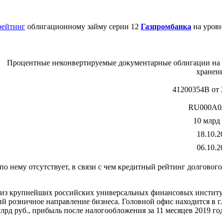
рейтинг
облигационному займу серии 12
Газпромбанка
на уров
Процентные неконвертируемые документарные облигации на п
хранен
41200354B от 
RU000A0
10 млрд 
18.10.2
06.10.2
о нему отсутствует, в связи с чем кредитный рейтинг долговог
ин из крупнейших российских универсальных финансовых инсти
 розничное направление бизнеса. Головной офис находится в г.
млрд руб., прибыль после налогообложения за 11 месяцев 2019 го