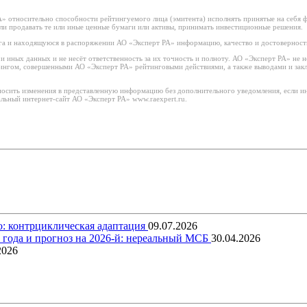
 относительно способности рейтингуемого лица (эмитента) исполнять принятые на себя фи
или продавать те или иные ценные бумаги или активы, принимать инвестиционные решения.
а и находящуюся в распоряжении АО «Эксперт РА» информацию, качество и достоверност
иных данных и не несёт ответственность за их точность и полноту. АО «Эксперт РА» не н
тингом, совершенными АО «Эксперт РА» рейтинговыми действиями, а также выводами и за
носить изменения в представленную информацию без дополнительного уведомления, если ин
льный интернет-сайт АО «Эксперт РА» www.raexpert.ru.
о: контрциклическая адаптация
09.07.2026
5 года и прогноз на 2026-й: нереальный МСБ
30.04.2026
2026