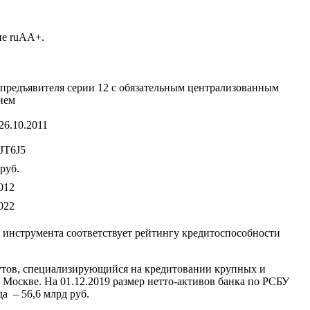
не ruАA+.
редъявителя серии 12 с обязательным централизованным
ием
26.10.2011
JT6J5
руб.
012
022
о инструмента соответствует рейтингу кредитоспособности
тутов, специализирующийся на кредитовании крупных и
 Москве. На 01.12.2019 размер нетто-активов банка по РСБУ
да – 56,6 млрд руб.