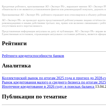
Кредитные рейтинги, присваиваемые АО «Эксперт РА», выражают мнение АО «Эксперт РА»
обязательств и не являются установлением фактов или рекомендацией покупать, держать 
Присваиваемые АО «Эксперт РА» рейтинги отражают всю относящуюся к объекту рейтинг
АО «Эксперт РА» не проводит аудита представленной рейтингуемыми лицами отчётности и 
рекомендациями и иными действиями третьих лиц, прямо или косвенно связанными с рей
отсутствием всего перечисленного.
Представленная информация актуальна на дату её публикации. АО «Эксперт РА» вправе в
Единственным источником, отражающим актуальное состояние рейтинга, является официа
Рейтинги
Рейтинги кредитоспособности банков
Аналитика
Коллекторский рынок по итогам 2025 года и прогноз до 2028-г
Рынок кредитования малого и среднего бизнеса по итогам 202
Ипотечное кредитование в 2026 году: в поисках баланса
13.04.
Публикации по тематике