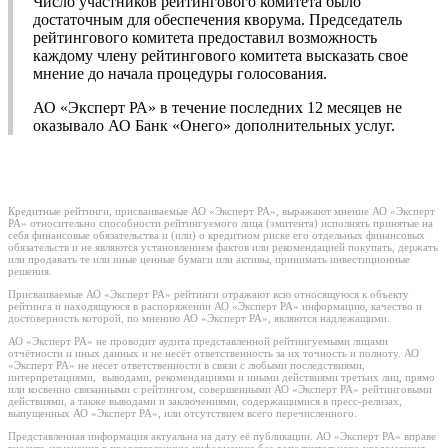
Число участников рейтингового комитета было
достаточным для обеспечения кворума. Председатель
рейтингового комитета предоставил возможность
каждому члену рейтингового комитета высказать свое
мнение до начала процедуры голосования.
АО «Эксперт РА» в течение последних 12 месяцев не
оказывало АО Банк «Онего» дополнительных услуг.
Кредитные рейтинги, присваиваемые АО «Эксперт РА», выражают мнение АО «Эксперт
РА» относительно способности рейтингуемого лица (эмитента) исполнять принятые на
себя финансовые обязательства и (или) о кредитном риске его отдельных финансовых
обязательств и не являются установлением фактов или рекомендацией покупать, держать
или продавать те или иные ценные бумаги или активы, принимать инвестиционные
решения.
Присваиваемые АО «Эксперт РА» рейтинги отражают всю относящуюся к объекту
рейтинга и находящуюся в распоряжении АО «Эксперт РА» информацию, качество и
достоверность которой, по мнению АО «Эксперт РА», являются надлежащими.
АО «Эксперт РА» не проводит аудита представленной рейтингуемыми лицами
отчётности и иных данных и не несёт ответственность за их точность и полноту. АО
«Эксперт РА» не несет ответственности в связи с любыми последствиями,
интерпретациями, выводами, рекомендациями и иными действиями третьих лиц, прямо
или косвенно связанными с рейтингом, совершенными АО «Эксперт РА» рейтинговыми
действиями, а также выводами и заключениями, содержащимися в пресс-релизах,
выпущенных АО «Эксперт РА», или отсутствием всего перечисленного.
Представленная информация актуальна на дату её публикации. АО «Эксперт РА» вправе