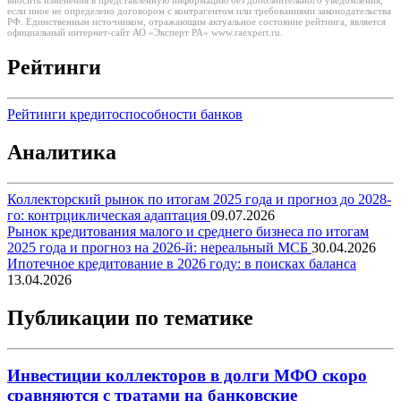
вносить изменения в представленную информацию без дополнительного уведомления,
если иное не определено договором с контрагентом или требованиями законодательства
РФ. Единственным источником, отражающим актуальное состояние рейтинга, является
официальный интернет-сайт АО «Эксперт РА» www.raexpert.ru.
Рейтинги
Рейтинги кредитоспособности банков
Аналитика
Коллекторский рынок по итогам 2025 года и прогноз до 2028-
го: контрциклическая адаптация
09.07.2026
Рынок кредитования малого и среднего бизнеса по итогам
2025 года и прогноз на 2026-й: нереальный МСБ
30.04.2026
Ипотечное кредитование в 2026 году: в поисках баланса
13.04.2026
Публикации по тематике
Инвестиции коллекторов в долги МФО скоро
сравняются с тратами на банковские