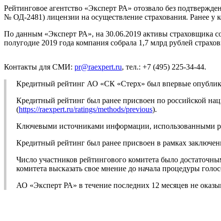
Рейтинговое агентство «Эксперт РА» отозвало без подтвержде
№ ОД-2481) лицензии на осуществление страхования. Ранее у 
По данным «Эксперт РА», на 30.06.2019 активы страховщика сос
полугодие 2019 года компания собрала 1,7 млрд рублей страхов
Контакты для СМИ:
pr@raexpert.ru
, тел.: +7 (495) 225-34-44.
Кредитный рейтинг АО «СК «Стерх» был впервые опубликов
Кредитный рейтинг был ранее присвоен по российской на
(
https://raexpert.ru/ratings/methods/previous
).
Ключевыми источниками информации, использованными ране
Кредитный рейтинг был ранее присвоен в рамках заключен
Число участников рейтингового комитета было достаточны
комитета высказать свое мнение до начала процедуры голос
АО «Эксперт РА» в течение последних 12 месяцев не оказ