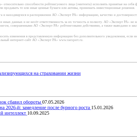
 относительно способности рейтингуемого лица (эмитента) исполнять принятые на себя фи
или продавать те или иные ценные бумаги или активы, принимать инвестиционные решения.
а и находящуюся в распоряжении АО «Эксперт РА» информацию, качество и достоверност
иных данных и не несёт ответственность за их точность и полноту. АО «Эксперт РА» не н
тингом, совершенными АО «Эксперт РА» рейтинговыми действиями, а также выводами и за
носить изменения в представленную информацию без дополнительного уведомления, если ин
льный интернет-сайт АО «Эксперт РА» www.raexpert.ru.
ализирующихся на страховании жизни
ынок сбавил обороты
07.05.2026
на 2026-й: замедление после бурного роста
15.01.2026
ый интеллект
10.09.2025