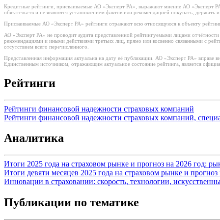
Кредитные рейтинги, присваиваемые АО «Эксперт РА», выражают мнение АО «Эксперт РА»
обязательств и не являются установлением фактов или рекомендацией покупать, держать 
Присваиваемые АО «Эксперт РА» рейтинги отражают всю относящуюся к объекту рейтинг
АО «Эксперт РА» не проводит аудита представленной рейтингуемыми лицами отчётности и 
рекомендациями и иными действиями третьих лиц, прямо или косвенно связанными с рей
отсутствием всего перечисленного.
Представленная информация актуальна на дату её публикации. АО «Эксперт РА» вправе в
Единственным источником, отражающим актуальное состояние рейтинга, является официа
Рейтинги
Рейтинги финансовой надежности страховых компаний
Рейтинги финансовой надежности страховых компаний, специ
Аналитика
Итоги 2025 года на страховом рынке и прогноз на 2026 год: р
Итоги девяти месяцев 2025 года на страховом рынке и прогноз 
Инновации в страховании: скорость, технологии, искусственн
Публикации по тематике