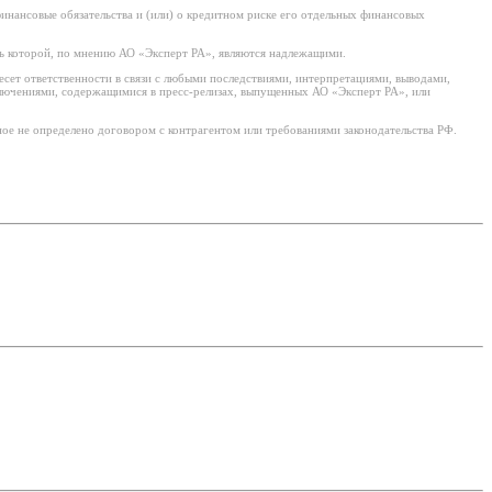
нансовые обязательства и (или) о кредитном риске его отдельных финансовых
ь которой, по мнению АО «Эксперт РА», являются надлежащими.
есет ответственности в связи с любыми последствиями, интерпретациями, выводами,
ключениями, содержащимися в пресс-релизах, выпущенных АО «Эксперт РА», или
ое не определено договором с контрагентом или требованиями законодательства РФ.