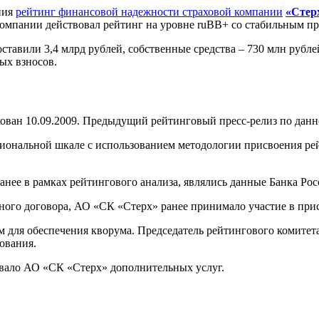
ния
рейтинг финансовой надежности страховой компании
«Стер
компании действовал рейтинг на уровне ruBB+ со стабильным пр
тавили 3,4 млрд рублей, собственные средства – 730 млн рублей
ых взносов.
ан 10.09.2009. Предыдущий рейтинговый пресс-релиз по данно
циональной шкале с использованием методологии присвоения р
е в рамках рейтингового анализа, являлись данные Банка Рос
ного договора, АО «СК «Стерх» ранее принимало участие в при
м для обеспечения кворума. Председатель рейтингового комитет
ования.
ывало АО «СК «Стерх» дополнительных услуг.