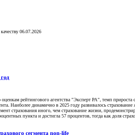
 качеству
06.07.2026
 год
 оценкам рейтингового агентства "Эксперт РА", темп прироста с
цента. Наиболее динамично в 2025 году развивалось страхование 
егмент страхования иного, чем страхование жизни, продемонстрир
оцентных пункта и достигла 57 процентов, тогда как доля страх
ахового сегмента non-life