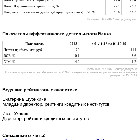
Доля 10 крупнейших кредиторов, %
27.5
28.2
Покрытие обязательств (кроме субординированных) LAT, %
46.9
43.2
Источник: АО УКБ "Белгородсоцбанк"
Показатели эффективности деятельности Банка:
Показатель
2018
с 01.10.18 по 01.10.19
Чистая прибыль, млн руб.
120
114
ROE, %
10.1
8.6
NIM, %
4.2
4.2
Источник: АО УКБ "Белгородсоцбанк"
Показатели прибыли и рентабельности по РСБУ очищены от влияния корректировок на оценочные
резервы по МСФО 9
Ведущие рейтинговые аналитики:
Екатерина Щурихина,
Младший директор, рейтинги кредитных институтов
Иван Уклеин,
Директор, рейтинги кредитных институтов
Связанные отчеты: