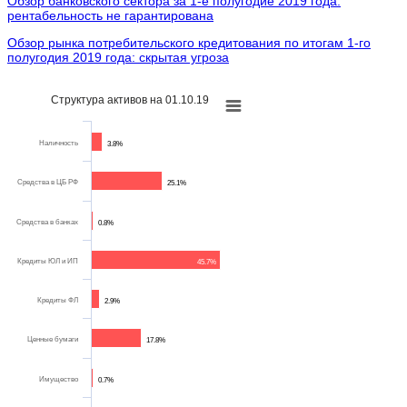
Обзор банковского сектора за 1-е полугодие 2019 года:
рентабельность не гарантирована
Обзор рынка потребительского кредитования по итогам 1-го
полугодия 2019 года: скрытая угроза
Структура активов на 01.10.19
Наличность
3.8%
Средства в ЦБ РФ
25.1%
Средства в банках
0.8%
Кредиты ЮЛ и ИП
45.7%
Кредиты ФЛ
2.9%
Ценные бумаги
17.8%
Имущество
0.7%