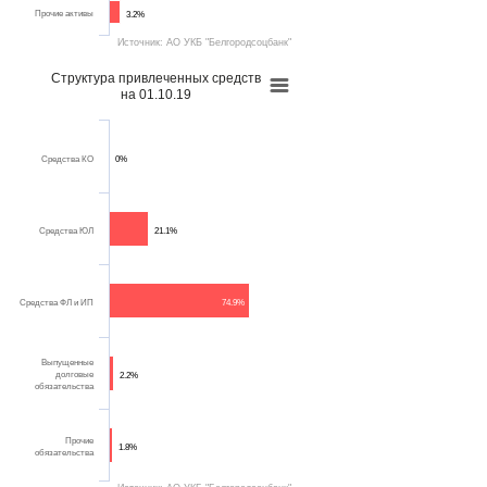
Прочие активы
3.2%
Источник: АО УКБ "Белгородсоцбанк"
Структура привлеченных средств
на 01.10.19
Средства КО
0%
Средства ЮЛ
21.1%
Средства ФЛ и ИП
74.9%
Выпущенные
долговые
2.2%
обязательства
Прочие
1.8%
обязательства