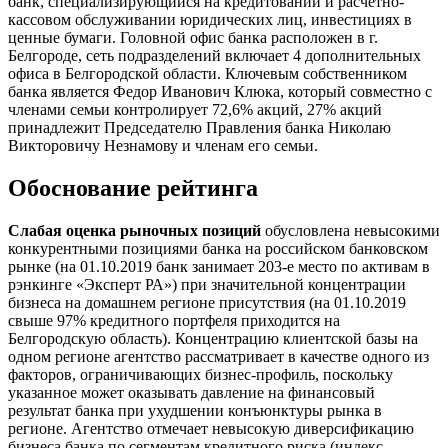
банк, специализирующийся на кредитовании и расчетно-
кассовом обслуживании юридических лиц, инвестициях в
ценные бумаги. Головной офис банка расположен в г.
Белгороде, сеть подразделений включает 4 дополнительных
офиса в Белгородской области. Ключевым собственником
банка является Федор Иванович Клюка, который совместно с
членами семьи контролирует 72,6% акций, 27% акций
принадлежит Председателю Правления банка Николаю
Викторовичу Незнамову и членам его семьи.
Обоснование рейтинга
Слабая оценка рыночных позиций
обусловлена невысокими
конкурентными позициями банка на российском банковском
рынке (на 01.10.2019 банк занимает 203-е место по активам в
рэнкинге «Эксперт РА») при значительной концентрации
бизнеса на домашнем регионе присутствия (на 01.10.2019
свыше 97% кредитного портфеля приходится на
Белгородскую область). Концентрацию клиентской базы на
одном регионе агентство рассматривает в качестве одного из
факторов, ограничивающих бизнес-профиль, поскольку
указанное может оказывать давление на финансовый
результат банка при ухудшении конъюнктуры рынка в
регионе. Агентство отмечает невысокую диверсификацию
бизнеса банка по сегментам кредитного риска (индекс