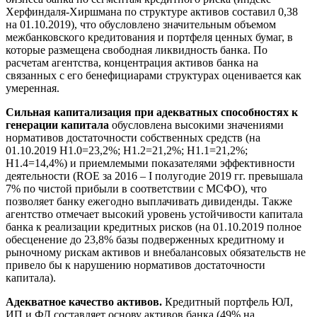
Херфиндаля-Хиршмана по структуре активов составил 0,38
на 01.10.2019), что обусловлено значительным объемом
межбанковского кредитования и портфеля ценных бумаг, в
которые размещена свободная ликвидность банка. По
расчетам агентства, концентрация активов банка на
связанных с его бенефициарами структурах оценивается как
умеренная.
Сильная капитализация при адекватных способностях к
генерации капитала
обусловлена высокими значениями
нормативов достаточности собственных средств (на
01.10.2019 Н1.0=23,2%; Н1.2=21,2%; Н1.1=21,2%;
Н1.4=14,4%) и приемлемыми показателями эффективности
деятельности (ROE за 2016 – I полугодие 2019 гг. превышала
7% по чистой прибыли в соответствии с МСФО), что
позволяет банку ежегодно выплачивать дивиденды. Также
агентство отмечает высокий уровень устойчивости капитала
банка к реализации кредитных рисков (на 01.10.2019 полное
обесценение до 23,8% базы подверженных кредитному и
рыночному рискам активов и внебалансовых обязательств не
привело бы к нарушению нормативов достаточности
капитала).
Адекватное качество активов.
Кредитный портфель ЮЛ,
ИП и ФЛ составляет основу активов банка (49% на