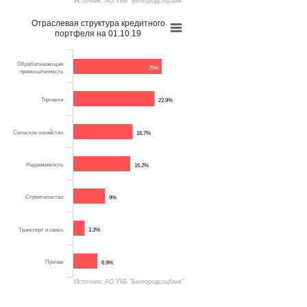
Источник: АО УКБ "Белгородсоцбанк"
Отраслевая структура кредитного
портфеля на 01.10.19
Обрабатывающая
25%
промышленность
Торговля
22.9%
Сельское хозяйство
16.7%
Недвижимость
16.2%
Строительство
9%
Транспорт и связь
3.3%
Прочее
6.9%
Источник: АО УКБ "Белгородсоцбанк"