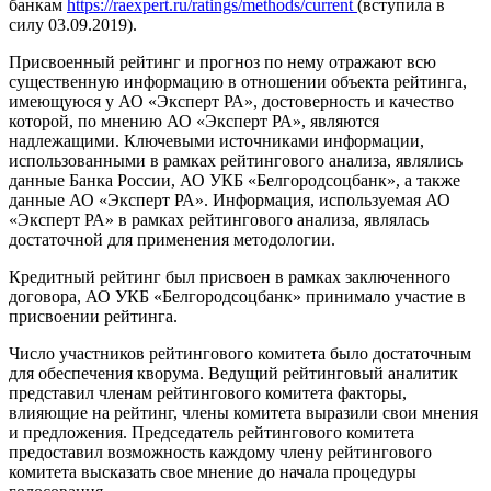
банкам
https://raexpert.ru/ratings/methods/current
(вступила в
силу 03.09.2019).
Присвоенный рейтинг и прогноз по нему отражают всю
существенную информацию в отношении объекта рейтинга,
имеющуюся у АО «Эксперт РА», достоверность и качество
которой, по мнению АО «Эксперт РА», являются
надлежащими. Ключевыми источниками информации,
использованными в рамках рейтингового анализа, являлись
данные Банка России, АО УКБ «Белгородсоцбанк», а также
данные АО «Эксперт РА». Информация, используемая АО
«Эксперт РА» в рамках рейтингового анализа, являлась
достаточной для применения методологии.
Кредитный рейтинг был присвоен в рамках заключенного
договора, АО УКБ «Белгородсоцбанк» принимало участие в
присвоении рейтинга.
Число участников рейтингового комитета было достаточным
для обеспечения кворума. Ведущий рейтинговый аналитик
представил членам рейтингового комитета факторы,
влияющие на рейтинг, члены комитета выразили свои мнения
и предложения. Председатель рейтингового комитета
предоставил возможность каждому члену рейтингового
комитета высказать свое мнение до начала процедуры