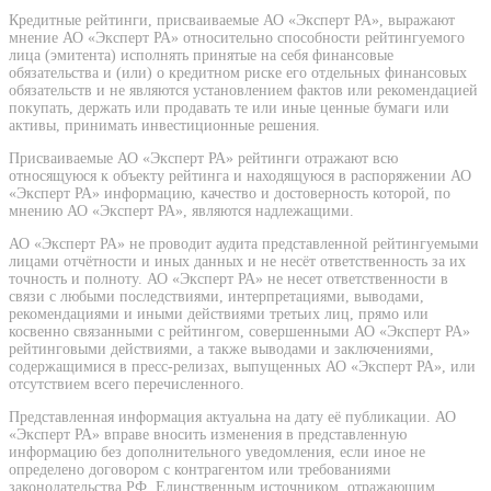
Кредитные рейтинги, присваиваемые АО «Эксперт РА», выражают
мнение АО «Эксперт РА» относительно способности рейтингуемого
лица (эмитента) исполнять принятые на себя финансовые
обязательства и (или) о кредитном риске его отдельных финансовых
обязательств и не являются установлением фактов или рекомендацией
покупать, держать или продавать те или иные ценные бумаги или
активы, принимать инвестиционные решения.
Присваиваемые АО «Эксперт РА» рейтинги отражают всю
относящуюся к объекту рейтинга и находящуюся в распоряжении АО
«Эксперт РА» информацию, качество и достоверность которой, по
мнению АО «Эксперт РА», являются надлежащими.
АО «Эксперт РА» не проводит аудита представленной рейтингуемыми
лицами отчётности и иных данных и не несёт ответственность за их
точность и полноту. АО «Эксперт РА» не несет ответственности в
связи с любыми последствиями, интерпретациями, выводами,
рекомендациями и иными действиями третьих лиц, прямо или
косвенно связанными с рейтингом, совершенными АО «Эксперт РА»
рейтинговыми действиями, а также выводами и заключениями,
содержащимися в пресс-релизах, выпущенных АО «Эксперт РА», или
отсутствием всего перечисленного.
Представленная информация актуальна на дату её публикации. АО
«Эксперт РА» вправе вносить изменения в представленную
информацию без дополнительного уведомления, если иное не
определено договором с контрагентом или требованиями
законодательства РФ. Единственным источником, отражающим