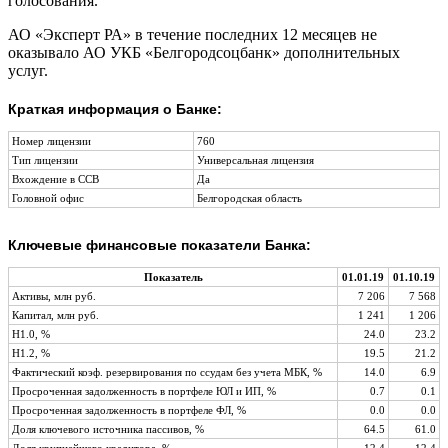
голосования.
АО «Эксперт РА» в течение последних 12 месяцев не
оказывало АО УКБ «Белгородсоцбанк» дополнительных
услуг.
Краткая информация о Банке:
Номер лицензии
760
Тип лицензии
Универсальная лицензия
Вхождение в ССВ
Да
Головной офис
Белгородская область
Ключевые финансовые показатели Банка:
Показатель
01.01.19
01.10.19
Активы, млн руб.
7 206
7 568
Капитал, млн руб.
1 241
1 206
Н1.0, %
24.0
23.2
Н1.2, %
19.5
21.2
Фактический коэф. резервирования по ссудам без учета МБК, %
14.0
6.9
Просроченная задолженность в портфеле ЮЛ и ИП, %
0.7
0.1
Просроченная задолженность в портфеле ФЛ, %
0.0
0.0
Доля ключевого источника пассивов, %
64.5
61.0
Доля крупнейшего кредитора, %
12.4
12.4