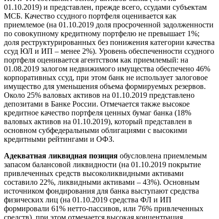
01.10.2019) и представлен, прежде всего, ссудами субъектам
МСБ. Качество ссудного портфеля оценивается как
приемлемое (на 01.10.2019 доля просроченной задолженности
по совокупному кредитному портфелю не превышает 1%;
доля реструктурированных без понижения категории качества
ссуд ЮЛ и ИП – менее 2%). Уровень обеспеченности ссудного
портфеля оценивается агентством как приемлемый: на
01.08.2019 залогом недвижимого имущества обеспечено 46%
корпоративных ссуд, при этом банк не использует залоговое
имущество для уменьшения объема формируемых резервов.
Около 25% валовых активов на 01.10.2019 представлено
депозитами в Банке России. Отмечается также высокое
кредитное качество портфеля ценных бумаг банка (18%
валовых активов на 01.10.2019), который представлен в
основном субфедеральными облигациями с высокими
кредитными рейтингами и ОФЗ.
Адекватная ликвидная позиция
обусловлена приемлемым
запасом балансовой ликвидности (на 01.10.2019 покрытие
привлеченных средств высоколиквидными активами
составило 22%, ликвидными активами – 43%). Основным
источником фондирования для банка выступают средства
физических лиц (на 01.10.2019 средства ФЛ и ИП
формировали 61% нетто-пассивов, или 76% привлеченных
средств), при этом отмечается высокая концентрация