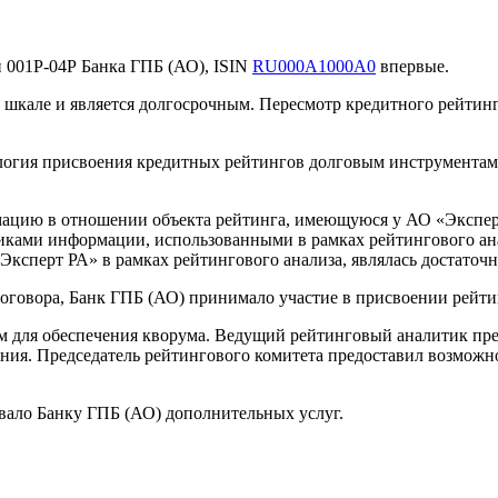
 001Р-04Р Банка ГПБ (АО), ISIN
RU000A1000A0
впервые.
кале и является долгосрочным. Пересмотр кредитного рейтинга
логия присвоения кредитных рейтингов долговым инструмента
цию в отношении объекта рейтинга, имеющуюся у АО «Эксперт 
ами информации, использованными в рамках рейтингового анали
ксперт РА» в рамках рейтингового анализа, являлась достаточ
оговора, Банк ГПБ (АО) принимало участие в присвоении рейти
м для обеспечения кворума. Ведущий рейтинговый аналитик пр
ния. Председатель рейтингового комитета предоставил возможно
вало Банку ГПБ (АО) дополнительных услуг.