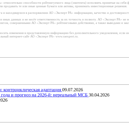
 относительно способности рейтингуемого лица (эмитента) исполнять принятые на себя фи
или продавать те или иные ценные бумаги или активы, принимать инвестиционные решения.
а и находящуюся в распоряжении АО «Эксперт РА» информацию, качество и достоверност
иных данных и не несёт ответственность за их точность и полноту. АО «Эксперт РА» не н
тингом, совершенными АО «Эксперт РА» рейтинговыми действиями, а также выводами и за
носить изменения в представленную информацию без дополнительного уведомления, если ин
льный интернет-сайт АО «Эксперт РА» www.raexpert.ru.
о: контрциклическая адаптация
09.07.2026
5 года и прогноз на 2026-й: нереальный МСБ
30.04.2026
2026