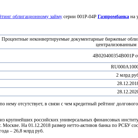
йтинг облигационному займу
серии 001Р-04Р
Газпромбанка
на 
Процентные неконвертируемые документарные биржевые облига
централизованным 
4B020400354B001P от
RU000A100
2 млрд руб
28.12.201
28.12.202
о нему отсутствует, в связи с чем кредитный рейтинг долговог
ин из крупнейших российских универсальных финансовых инсти
 Москве. На 01.12.2018 размер нетто-активов банка по РСБУ сост
ода – 26,8 млрд руб.