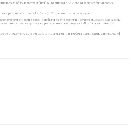
нансовые обязательства и (или) о кредитном риске его отдельных финансовых
ь которой, по мнению АО «Эксперт РА», являются надлежащими.
есет ответственности в связи с любыми последствиями, интерпретациями, выводами,
ключениями, содержащимися в пресс-релизах, выпущенных АО «Эксперт РА», или
ое не определено договором с контрагентом или требованиями законодательства РФ.