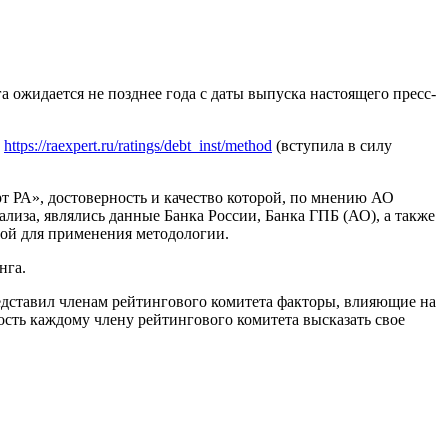
 ожидается не позднее года с даты выпуска настоящего пресс-
м
https://raexpert.ru/ratings/debt_inst/method
(вступила в силу
РА», достоверность и качество которой, по мнению АО
за, являлись данные Банка России, Банка ГПБ (АО), а также
ной для применения методологии.
нга.
едставил членам рейтингового комитета факторы, влияющие на
сть каждому члену рейтингового комитета высказать свое