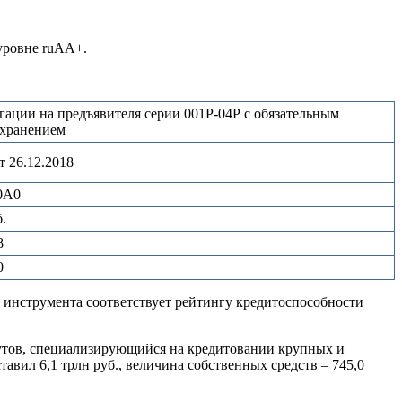
уровне ruАA+.
ции на предъявителя серии 001Р-04Р с обязательным
хранением
 26.12.2018
0A0
.
8
0
о инструмента соответствует рейтингу кредитоспособности
тутов, специализирующийся на кредитовании крупных и
авил 6,1 трлн руб., величина собственных средств – 745,0