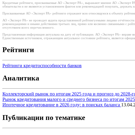
Кредитные рейтинги, присваиваемые АО «Эксперт РА», выражают мнение АО «Эксперт РА»
обязательств и не являются установлением фактов или рекомендацией покупать, держать 
Присваиваемые АО «Эксперт РА» рейтинги отражают всю относящуюся к объекту рейтинг
АО «Эксперт РА» не проводит аудита представленной рейтингуемыми лицами отчётности и 
рекомендациями и иными действиями третьих лиц, прямо или косвенно связанными с рей
отсутствием всего перечисленного.
Представленная информация актуальна на дату её публикации. АО «Эксперт РА» вправе в
Единственным источником, отражающим актуальное состояние рейтинга, является официа
Рейтинги
Рейтинги кредитоспособности банков
Аналитика
Коллекторский рынок по итогам 2025 года и прогноз до 2028-г
Рынок кредитования малого и среднего бизнеса по итогам 202
Ипотечное кредитование в 2026 году: в поисках баланса
13.04.
Публикации по тематике