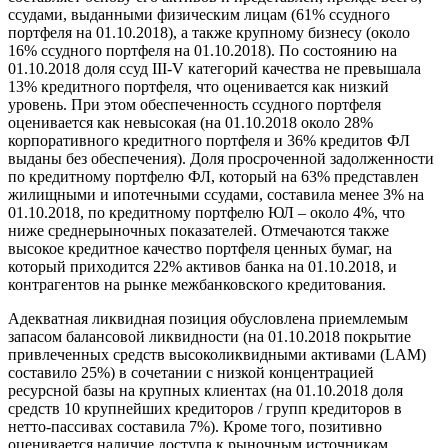
ссудами, выданными физическим лицам (61% ссудного
портфеля на 01.10.2018), а также крупному бизнесу (около
16% ссудного портфеля на 01.10.2018). По состоянию на
01.10.2018 доля ссуд III-V категорий качества не превышала
13% кредитного портфеля, что оценивается как низкий
уровень. При этом обеспеченность ссудного портфеля
оценивается как невысокая (на 01.10.2018 около 28%
корпоративного кредитного портфеля и 36% кредитов ФЛ
выданы без обеспечения). Доля просроченной задолженности
по кредитному портфелю ФЛ, который на 63% представлен
жилищными и ипотечными ссудами, составила менее 3% на
01.10.2018, по кредитному портфелю ЮЛ – около 4%, что
ниже среднерыночных показателей. Отмечаются также
высокое кредитное качество портфеля ценных бумаг, на
который приходится 22% активов банка на 01.10.2018, и
контрагентов на рынке межбанковского кредитования.
Адекватная ликвидная позиция обусловлена приемлемым
запасом балансовой ликвидности (на 01.10.2018 покрытие
привлеченных средств высоколиквидными активами (LAM)
составило 25%) в сочетании с низкой концентрацией
ресурсной базы на крупных клиентах (на 01.10.2018 доля
средств 10 крупнейших кредиторов / групп кредиторов в
нетто-пассивах составила 7%). Кроме того, позитивно
оценивается наличие доступа к рыночным источникам