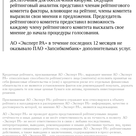
рейтинговый аналитик представил членам рейтингового
комитета факторы, влияющие на рейтинг, члены комитета
выразили свои мнения и предложения. Председатель
рейтингового комитета предоставил возможность
каждому члену рейтингового комитета высказать свое
мнение до начала процедуры голосования.
АО «Эксперт РА» в течение последних 12 месяцев не
оказывало ПАО «Запсибкомбанк» дополнительных услуг.
Кредитные рейтинги, присваиваемые АО «Эксперт РА», выражают мнение АО «Эксперт
РА» относительно способности рейтингуемого лица (эмитента) исполнять принятые на
себя финансовые обязательства и (или) о кредитном риске его отдельных финансовых
обязательств и не являются установлением фактов или рекомендацией покупать, держать
или продавать те или иные ценные бумаги или активы, принимать инвестиционные
решения.
Присваиваемые АО «Эксперт РА» рейтинги отражают всю относящуюся к объекту
рейтинга и находящуюся в распоряжении АО «Эксперт РА» информацию, качество и
достоверность которой, по мнению АО «Эксперт РА», являются надлежащими.
АО «Эксперт РА» не проводит аудита представленной рейтингуемыми лицами
отчётности и иных данных и не несёт ответственность за их точность и полноту. АО
«Эксперт РА» не несет ответственности в связи с любыми последствиями,
интерпретациями, выводами, рекомендациями и иными действиями третьих лиц, прямо
или косвенно связанными с рейтингом, совершенными АО «Эксперт РА» рейтинговыми
действиями, а также выводами и заключениями, содержащимися в пресс-релизах,
выпущенных АО «Эксперт РА», или отсутствием всего перечисленного.