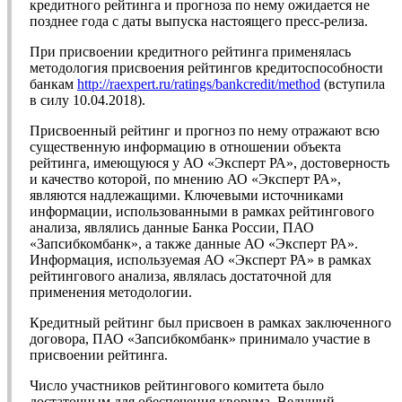
кредитного рейтинга и прогноза по нему ожидается не
позднее года с даты выпуска настоящего пресс-релиза.
При присвоении кредитного рейтинга применялась
методология присвоения рейтингов кредитоспособности
банкам
http://raexpert.ru/ratings/bankcredit/method
(вступила
в силу 10.04.2018).
Присвоенный рейтинг и прогноз по нему отражают всю
существенную информацию в отношении объекта
рейтинга, имеющуюся у АО «Эксперт РА», достоверность
и качество которой, по мнению АО «Эксперт РА»,
являются надлежащими. Ключевыми источниками
информации, использованными в рамках рейтингового
анализа, являлись данные Банка России, ПАО
«Запсибкомбанк», а также данные АО «Эксперт РА».
Информация, используемая АО «Эксперт РА» в рамках
рейтингового анализа, являлась достаточной для
применения методологии.
Кредитный рейтинг был присвоен в рамках заключенного
договора, ПАО «Запсибкомбанк» принимало участие в
присвоении рейтинга.
Число участников рейтингового комитета было
достаточным для обеспечения кворума. Ведущий