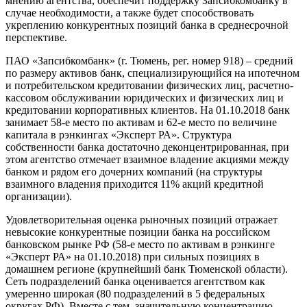
мнению агентства, обеспечит поддержку Запсибкомбанку в
случае необходимости, а также будет способствовать
укреплению конкурентных позиций банка в среднесрочной
перспективе.
ПАО «Запсибкомбанк» (г. Тюмень, рег. номер 918) – средний
по размеру активов банк, специализирующийся на ипотечном
и потребительском кредитовании физических лиц, расчетно-
кассовом обслуживании юридических и физических лиц и
кредитовании корпоративных клиентов. На 01.10.2018 банк
занимает 58-е место по активам и 62-е место по величине
капитала в рэнкингах «Эксперт РА». Структура
собственности банка достаточно деконцентрированная, при
этом агентство отмечает взаимное владение акциями между
банком и рядом его дочерних компаний (на структуры
взаимного владения приходится 11% акций кредитной
организации).
Удовлетворительная оценка рыночных позиций отражает
невысокие конкурентные позиции банка на российском
банковском рынке РФ (58-е место по активам в рэнкинге
«Эксперт РА» на 01.10.2018) при сильных позициях в
домашнем регионе (крупнейший банк Тюменской области).
Сеть подразделений банка оценивается агентством как
умеренно широкая (80 подразделений в 5 федеральных
округах РФ). Вместе с тем, значительную концентрацию