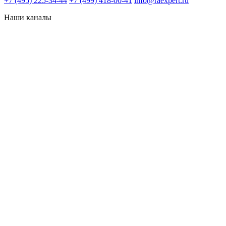
+7 (495) 225-34-44
+7 (499) 418-00-41
info@raexpert.ru
Наши каналы