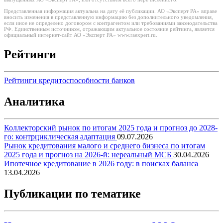
Представленная информация актуальна на дату её публикации. АО «Эксперт РА» вправе
вносить изменения в представленную информацию без дополнительного уведомления,
если иное не определено договором с контрагентом или требованиями законодательства
РФ. Единственным источником, отражающим актуальное состояние рейтинга, является
официальный интернет-сайт АО «Эксперт РА» www.raexpert.ru.
Рейтинги
Рейтинги кредитоспособности банков
Аналитика
Коллекторский рынок по итогам 2025 года и прогноз до 2028-
го: контрциклическая адаптация
09.07.2026
Рынок кредитования малого и среднего бизнеса по итогам
2025 года и прогноз на 2026-й: нереальный МСБ
30.04.2026
Ипотечное кредитование в 2026 году: в поисках баланса
13.04.2026
Публикации по тематике