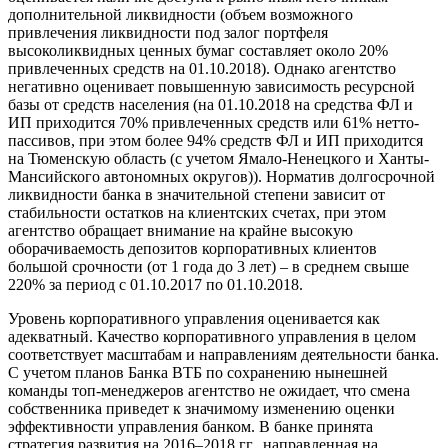
дополнительной ликвидности (объем возможного
привлечения ликвидности под залог портфеля
высоколиквидных ценных бумаг составляет около 20%
привлеченных средств на 01.10.2018). Однако агентство
негативно оценивает повышенную зависимость ресурсной
базы от средств населения (на 01.10.2018 на средства ФЛ и
ИП приходится 70% привлеченных средств или 61% нетто-
пассивов, при этом более 94% средств ФЛ и ИП приходится
на Тюменскую область (с учетом Ямало-Ненецкого и Ханты-
Мансийского автономных округов)). Норматив долгосрочной
ликвидности банка в значительной степени зависит от
стабильности остатков на клиентских счетах, при этом
агентство обращает внимание на крайне высокую
оборачиваемость депозитов корпоративных клиентов
большой срочности (от 1 года до 3 лет) – в среднем свыше
220% за период с 01.10.2017 по 01.10.2018.
Уровень корпоративного управления оценивается как
адекватный. Качество корпоративного управления в целом
соответствует масштабам и направлениям деятельности банка.
С учетом планов Банка ВТБ по сохранению нынешней
команды топ-менеджеров агентство не ожидает, что смена
собственника приведет к значимому изменению оценки
эффективности управления банком. В банке принята
стратегия развития на 2016–2018 гг., направленная на