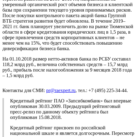
умеренный органический рост объемов бизнеса и клиентской
базы при сохранении текущего уровня принимаемых рисков.
После покупки контрольного пакета акций банка Группой
ВТБ стратегия развития будет обновлена. В течение 2019–
2021 гг. банк планирует увеличить долю на рынке Тюменской
области в сфере кредитования юридических лиц в 1,5 раза, в
сфере привлечения средств корпоративных клиентов – не
менее чем на 15%, что будет способствовать повышению
диверсификации бизнеса банка.
На 01.10.2018 размер нетто-активов банка по РСБУ составил
118,2 млрд руб., величина собственных средств – 15,7 млрд
руб., прибыль после налогообложения за 9 месяцев 2018 года
– 1,5 млрд руб.
Контакты для СМИ:
pr@raexpert.ru
, тел.: +7 (495) 225-34-44.
Кредитный рейтинг ПАО «Запсибкомбанк» был впервые
опубликован 30.03.2009. Предыдущий рейтинговый
пресс-релиз по данному объекту рейтинга был
опубликован 15.08.2018.
Кредитный рейтинг присвоен по российской
национальной шкале и является долгосрочным. Пересмотр