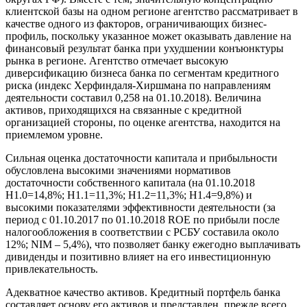
клиентской базы на одном регионе агентство рассматривает в
качестве одного из факторов, ограничивающих бизнес-
профиль, поскольку указанное может оказывать давление на
финансовый результат банка при ухудшении конъюнктуры
рынка в регионе. Агентство отмечает высокую
диверсификацию бизнеса банка по сегментам кредитного
риска (индекс Херфиндаля-Хиршмана по направлениям
деятельности составил 0,258 на 01.10.2018). Величина
активов, приходящихся на связанные с кредитной
организацией стороны, по оценке агентства, находится на
приемлемом уровне.
Сильная оценка достаточности капитала и прибыльности
обусловлена высокими значениями нормативов
достаточности собственного капитала (на 01.10.2018
Н1.0=14,8%; Н1.1=11,3%; Н1.2=11,3%; Н1.4=9,8%) и
высокими показателями эффективности деятельности (за
период с 01.10.2017 по 01.10.2018 ROE по прибыли после
налогообложения в соответствии с РСБУ составила около
12%; NIM – 5,4%), что позволяет банку ежегодно выплачивать
дивиденды и позитивно влияет на его инвестиционную
привлекательность.
Адекватное качество активов. Кредитный портфель банка
составляет основу его активов и представлен, прежде всего,