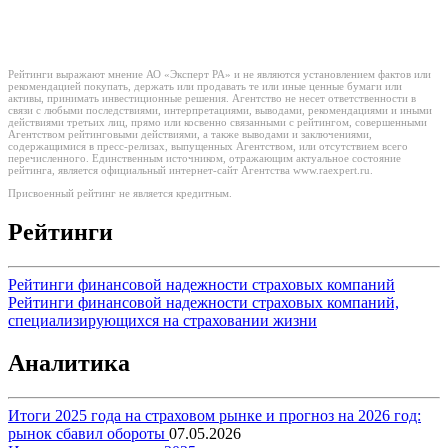
Рейтинги выражают мнение АО «Эксперт РА» и не являются установлением фактов или
рекомендацией покупать, держать или продавать те или иные ценные бумаги или
активы, принимать инвестиционные решения. Агентство не несет ответственности в
связи с любыми последствиями, интерпретациями, выводами, рекомендациями и иными
действиями третьих лиц, прямо или косвенно связанными с рейтингом, совершенными
Агентством рейтинговыми действиями, а также выводами и заключениями,
содержащимися в пресс-релизах, выпущенных Агентством, или отсутствием всего
перечисленного. Единственным источником, отражающим актуальное состояние
рейтинга, является официальный интернет-сайт Агентства www.raexpert.ru.
Присвоенный рейтинг не является кредитным.
Рейтинги
Рейтинги финансовой надежности страховых компаний
Рейтинги финансовой надежности страховых компаний,
специализирующихся на страховании жизни
Аналитика
Итоги 2025 года на страховом рынке и прогноз на 2026 год:
рынок сбавил обороты
07.05.2026