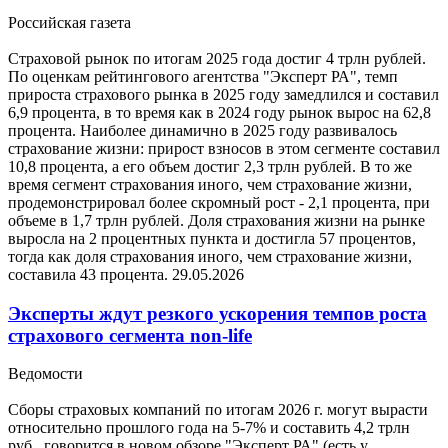
Российская газета
Страховой рынок по итогам 2025 года достиг 4 трлн рублей.
По оценкам рейтингового агентства "Эксперт РА", темп
прироста страхового рынка в 2025 году замедлился и составил
6,9 процента, в то время как в 2024 году рынок вырос на 62,8
процента. Наиболее динамично в 2025 году развивалось
страхование жизни: прирост взносов в этом сегменте составил
10,8 процента, а его объем достиг 2,3 трлн рублей. В то же
время сегмент страхования иного, чем страхование жизни,
продемонстрировал более скромный рост - 2,1 процента, при
объеме в 1,7 трлн рублей. Доля страхования жизни на рынке
выросла на 2 процентных пункта и достигла 57 процентов,
тогда как доля страхования иного, чем страхование жизни,
составила 43 процента.
29.05.2026
Эксперты ждут резкого ускорения темпов роста
страхового сегмента non-life
Ведомости
Сборы страховых компаний по итогам 2026 г. могут вырасти
относительно прошлого года на 5-7% и составить 4,2 трлн
руб., говорится в новом обзоре "Эксперт РА" (есть у