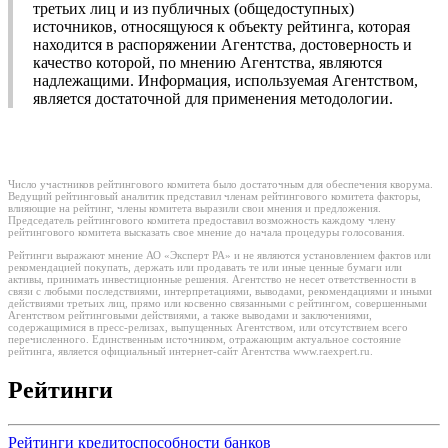
третьих лиц и из публичных (общедоступных)
источников, относящуюся к объекту рейтинга, которая
находится в распоряжении Агентства, достоверность и
качество которой, по мнению Агентства, являются
надлежащими. Информация, используемая Агентством,
является достаточной для применения методологии.
Число участников рейтингового комитета было достаточным для обеспечения кворума.
Ведущий рейтинговый аналитик представил членам рейтингового комитета факторы,
влияющие на рейтинг, члены комитета выразили свои мнения и предложения.
Председатель рейтингового комитета предоставил возможность каждому члену
рейтингового комитета высказать свое мнение до начала процедуры голосования.
Рейтинги выражают мнение АО «Эксперт РА» и не являются установлением фактов или
рекомендацией покупать, держать или продавать те или иные ценные бумаги или
активы, принимать инвестиционные решения. Агентство не несет ответственности в
связи с любыми последствиями, интерпретациями, выводами, рекомендациями и иными
действиями третьих лиц, прямо или косвенно связанными с рейтингом, совершенными
Агентством рейтинговыми действиями, а также выводами и заключениями,
содержащимися в пресс-релизах, выпущенных Агентством, или отсутствием всего
перечисленного. Единственным источником, отражающим актуальное состояние
рейтинга, является официальный интернет-сайт Агентства www.raexpert.ru.
Рейтинги
Рейтинги кредитоспособности банков