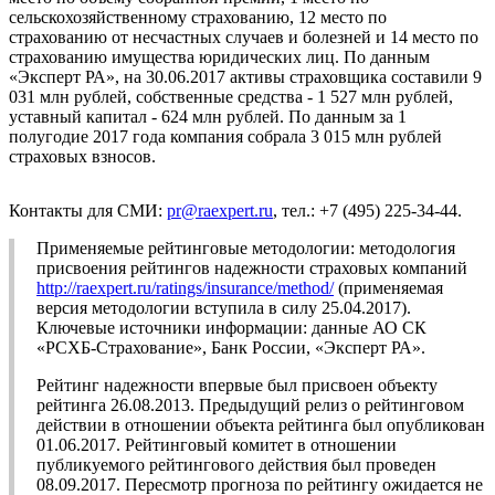
сельскохозяйственному страхованию, 12 место по
страхованию от несчастных случаев и болезней и 14 место по
страхованию имущества юридических лиц. По данным
«Эксперт РА», на 30.06.2017 активы страховщика составили 9
031 млн рублей, собственные средства - 1 527 млн рублей,
уставный капитал - 624 млн рублей. По данным за 1
полугодие 2017 года компания собрала 3 015 млн рублей
страховых взносов.
Контакты для СМИ:
pr@raexpert.ru
, тел.: +7 (495) 225-34-44.
Применяемые рейтинговые методологии: методология
присвоения рейтингов надежности страховых компаний
http://raexpert.ru/ratings/insurance/method/
(применяемая
версия методологии вступила в силу 25.04.2017).
Ключевые источники информации: данные АО СК
«РСХБ-Страхование», Банк России, «Эксперт РА».
Рейтинг надежности впервые был присвоен объекту
рейтинга 26.08.2013. Предыдущий релиз о рейтинговом
действии в отношении объекта рейтинга был опубликован
01.06.2017. Рейтинговый комитет в отношении
публикуемого рейтингового действия был проведен
08.09.2017. Пересмотр прогноза по рейтингу ожидается не