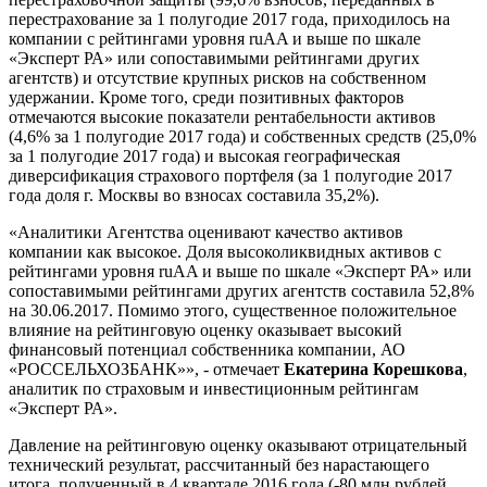
перестрахование за 1 полугодие 2017 года, приходилось на
компании с рейтингами уровня ruAA и выше по шкале
«Эксперт РА» или сопоставимыми рейтингами других
агентств) и отсутствие крупных рисков на собственном
удержании. Кроме того, среди позитивных факторов
отмечаются высокие показатели рентабельности активов
(4,6% за 1 полугодие 2017 года) и собственных средств (25,0%
за 1 полугодие 2017 года) и высокая географическая
диверсификация страхового портфеля (за 1 полугодие 2017
года доля г. Москвы во взносах составила 35,2%).
«Аналитики Агентства оценивают качество активов
компании как высокое. Доля высоколиквидных активов с
рейтингами уровня ruAA и выше по шкале «Эксперт РА» или
сопоставимыми рейтингами других агентств составила 52,8%
на 30.06.2017. Помимо этого, существенное положительное
влияние на рейтинговую оценку оказывает высокий
финансовый потенциал собственника компании, АО
«РОССЕЛЬХОЗБАНК»», - отмечает
Екатерина Корешкова
,
аналитик по страховым и инвестиционным рейтингам
«Эксперт РА».
Давление на рейтинговую оценку оказывают отрицательный
технический результат, рассчитанный без нарастающего
итога, полученный в 4 квартале 2016 года (-80 млн рублей,