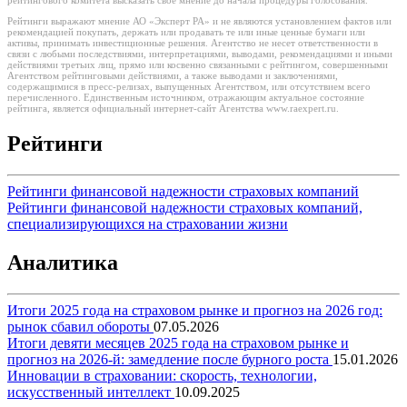
рейтингового комитета высказать свое мнение до начала процедуры голосования.
Рейтинги выражают мнение АО «Эксперт РА» и не являются установлением фактов или
рекомендацией покупать, держать или продавать те или иные ценные бумаги или
активы, принимать инвестиционные решения. Агентство не несет ответственности в
связи с любыми последствиями, интерпретациями, выводами, рекомендациями и иными
действиями третьих лиц, прямо или косвенно связанными с рейтингом, совершенными
Агентством рейтинговыми действиями, а также выводами и заключениями,
содержащимися в пресс-релизах, выпущенных Агентством, или отсутствием всего
перечисленного. Единственным источником, отражающим актуальное состояние
рейтинга, является официальный интернет-сайт Агентства www.raexpert.ru.
Рейтинги
Рейтинги финансовой надежности страховых компаний
Рейтинги финансовой надежности страховых компаний,
специализирующихся на страховании жизни
Аналитика
Итоги 2025 года на страховом рынке и прогноз на 2026 год:
рынок сбавил обороты
07.05.2026
Итоги девяти месяцев 2025 года на страховом рынке и
прогноз на 2026-й: замедление после бурного роста
15.01.2026
Инновации в страховании: скорость, технологии,
искусственный интеллект
10.09.2025