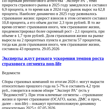
По оценкам рейтингового агентства "Эксперт РА", темп
прироста страхового рынка в 2025 году замедлился и составил
6,9 процента, в то время как в 2024 году рынок вырос на 62,8
процента. Наиболее динамично в 2025 году развивалось
страхование жизни: прирост взносов в этом сегменте составил
10,8 процента, а его объем достиг 2,3 трлн рублей. В то же
время сегмент страхования иного, чем страхование жизни,
продемонстрировал более скромный рост - 2,1 процента, при
объеме в 1,7 трлн рублей. Доля страхования жизни на рынке
выросла на 2 процентных пункта и достигла 57 процентов,
тогда как доля страхования иного, чем страхование жизни,
составила 43 процента.
29.05.2026
Эксперты ждут резкого ускорения темпов роста
страхового сегмента non-life
Ведомости
Сборы страховых компаний по итогам 2026 г. могут вырасти
относительно прошлого года на 5-7% и составить 4,2 трлн
руб., говорится в новом обзоре "Эксперт РА" (есть у
"Ведомостей"). При этом ключевые сегменты – страхование
жизни и прочее страхование (ОСАГО, каско, ДМС и проч.,
далее – non-life) – покажут противоположную динамику
относительно 2025 г.
07.05.2026