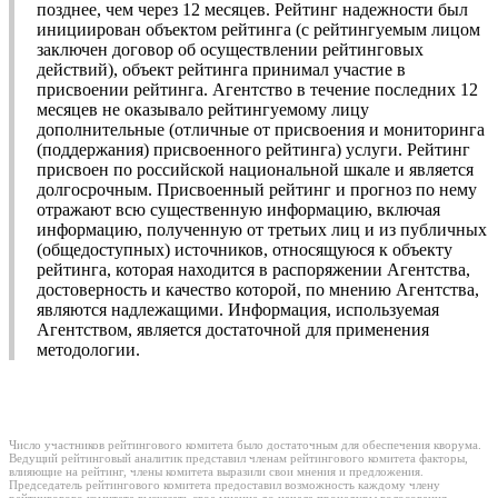
позднее, чем через 12 месяцев. Рейтинг надежности был
инициирован объектом рейтинга (с рейтингуемым лицом
заключен договор об осуществлении рейтинговых
действий), объект рейтинга принимал участие в
присвоении рейтинга. Агентство в течение последних 12
месяцев не оказывало рейтингуемому лицу
дополнительные (отличные от присвоения и мониторинга
(поддержания) присвоенного рейтинга) услуги. Рейтинг
присвоен по российской национальной шкале и является
долгосрочным. Присвоенный рейтинг и прогноз по нему
отражают всю существенную информацию, включая
информацию, полученную от третьих лиц и из публичных
(общедоступных) источников, относящуюся к объекту
рейтинга, которая находится в распоряжении Агентства,
достоверность и качество которой, по мнению Агентства,
являются надлежащими. Информация, используемая
Агентством, является достаточной для применения
методологии.
Число участников рейтингового комитета было достаточным для обеспечения кворума.
Ведущий рейтинговый аналитик представил членам рейтингового комитета факторы,
влияющие на рейтинг, члены комитета выразили свои мнения и предложения.
Председатель рейтингового комитета предоставил возможность каждому члену