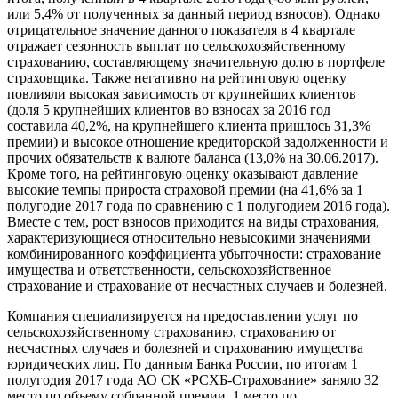
или 5,4% от полученных за данный период взносов). Однако
отрицательное значение данного показателя в 4 квартале
отражает сезонность выплат по сельскохозяйственному
страхованию, составляющему значительную долю в портфеле
страховщика. Также негативно на рейтинговую оценку
повлияли высокая зависимость от крупнейших клиентов
(доля 5 крупнейших клиентов во взносах за 2016 год
составила 40,2%, на крупнейшего клиента пришлось 31,3%
премии) и высокое отношение кредиторской задолженности и
прочих обязательств к валюте баланса (13,0% на 30.06.2017).
Кроме того, на рейтинговую оценку оказывают давление
высокие темпы прироста страховой премии (на 41,6% за 1
полугодие 2017 года по сравнению с 1 полугодием 2016 года).
Вместе с тем, рост взносов приходится на виды страхования,
характеризующиеся относительно невысокими значениями
комбинированного коэффициента убыточности: страхование
имущества и ответственности, сельскохозяйственное
страхование и страхование от несчастных случаев и болезней.
Компания специализируется на предоставлении услуг по
сельскохозяйственному страхованию, страхованию от
несчастных случаев и болезней и страхованию имущества
юридических лиц. По данным Банка России, по итогам 1
полугодия 2017 года АО СК «РСХБ-Страхование» заняло 32
место по объему собранной премии, 1 место по