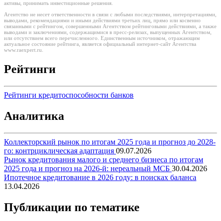
активы, принимать инвестиционные решения.
Агентство не несет ответственности в связи с любыми последствиями, интерпретациями,
выводами, рекомендациями и иными действиями третьих лиц, прямо или косвенно
связанными с рейтингом, совершенными Агентством рейтинговыми действиями, а также
выводами и заключениями, содержащимися в пресс-релизах, выпущенных Агентством,
или отсутствием всего перечисленного. Единственным источником, отражающим
актуальное состояние рейтинга, является официальный интернет-сайт Агентства
www.raexpert.ru.
Рейтинги
Рейтинги кредитоспособности банков
Аналитика
Коллекторский рынок по итогам 2025 года и прогноз до 2028-
го: контрциклическая адаптация
09.07.2026
Рынок кредитования малого и среднего бизнеса по итогам
2025 года и прогноз на 2026-й: нереальный МСБ
30.04.2026
Ипотечное кредитование в 2026 году: в поисках баланса
13.04.2026
Публикации по тематике