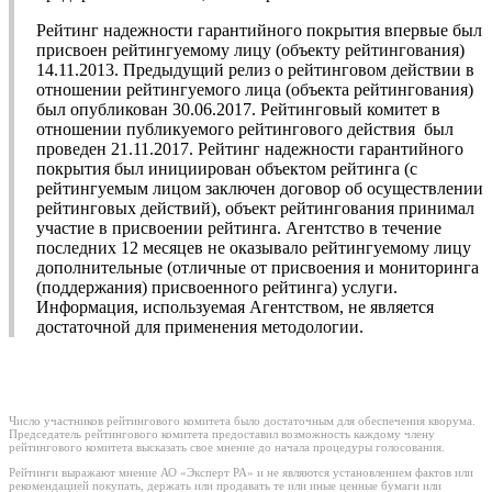
Рейтинг надежности гарантийного покрытия впервые был
присвоен рейтингуемому лицу (объекту рейтингования)
14.11.2013. Предыдущий релиз о рейтинговом действии в
отношении рейтингуемого лица (объекта рейтингования)
был опубликован 30.06.2017. Рейтинговый комитет в
отношении публикуемого рейтингового действия был
проведен 21.11.2017. Рейтинг надежности гарантийного
покрытия был инициирован объектом рейтинга (с
рейтингуемым лицом заключен договор об осуществлении
рейтинговых действий), объект рейтингования принимал
участие в присвоении рейтинга. Агентство в течение
последних 12 месяцев не оказывало рейтингуемому лицу
дополнительные (отличные от присвоения и мониторинга
(поддержания) присвоенного рейтинга) услуги.
Информация, используемая Агентством, не является
достаточной для применения методологии.
Число участников рейтингового комитета было достаточным для обеспечения кворума.
Председатель рейтингового комитета предоставил возможность каждому члену
рейтингового комитета высказать свое мнение до начала процедуры голосования.
Рейтинги выражают мнение АО «Эксперт РА» и не являются установлением фактов или
рекомендацией покупать, держать или продавать те или иные ценные бумаги или