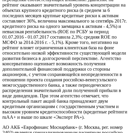
рейтинг оказывают значительный уровень концентрации на
объектах крупного кредитного риска (в среднем за 6
последних месяцев крупные кредитные риски к активам
составляют 36%, величина максимального за сентябрь 2017г.
кредитного риска на одного заемщика к активам - 4,5%) и
невысокая рентабельность (ROE по РСБУ за период
01.07.2016 - 01.07.2017 составила 2,3%; средняя RОЕ по
МСФО за 2014-2016 г. - 5,1%). Кроме того, негативно на
рейтинг влияет ограниченная клиентская база на фоне
относительно низкой эффективности существующей модели
развития бизнеса в долгосрочной перспективе. Агентство
консервативно оценивает возможность получения
дополнительной финансовой поддержки со стороны
акционеров, с учетом сохраняющейся неопределенности в
отношении проекта создания российско-венесуэльского
межгосударственного банка, а также периодического
распределения значительной доли полученной прибыли в
виде дивидендов. При этом агентство отмечает, что
контрольный пакет акций банка принадлежит двум
кредитным организациям с государственным участием и
высоким уровнем кредитоспособности (кредитные рейтинги
ruAA+ и выше по шкале «Эксперт РА»).
АО АКБ «Еврофинанс Моснарбанк» (г. Москва, рег. номер
2402) является специализированным расчетным российско-