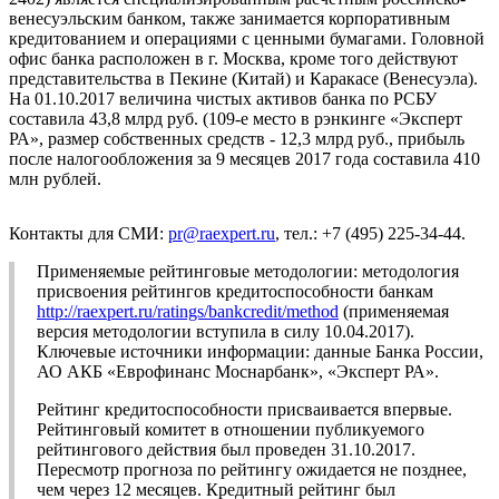
венесуэльским банком, также занимается корпоративным
кредитованием и операциями с ценными бумагами. Головной
офис банка расположен в г. Москва, кроме того действуют
представительства в Пекине (Китай) и Каракасе (Венесуэла).
На 01.10.2017 величина чистых активов банка по РСБУ
составила 43,8 млрд руб. (109-е место в рэнкинге «Эксперт
РА», размер собственных средств - 12,3 млрд руб., прибыль
после налогообложения за 9 месяцев 2017 года составила 410
млн рублей.
Контакты для СМИ:
pr@raexpert.ru
, тел.: +7 (495) 225-34-44.
Применяемые рейтинговые методологии: методология
присвоения рейтингов кредитоспособности банкам
http://raexpert.ru/ratings/bankcredit/method
(применяемая
версия методологии вступила в силу 10.04.2017).
Ключевые источники информации: данные Банка России,
АО АКБ «Еврофинанс Моснарбанк», «Эксперт РА».
Рейтинг кредитоспособности присваивается впервые.
Рейтинговый комитет в отношении публикуемого
рейтингового действия был проведен 31.10.2017.
Пересмотр прогноза по рейтингу ожидается не позднее,
чем через 12 месяцев. Кредитный рейтинг был