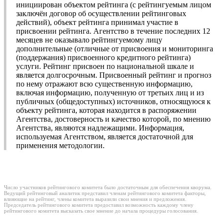
инициирован объектом рейтинга (с рейтингуемым лицом
заключён договор об осуществлении рейтинговых
действий), объект рейтинга принимал участие в
присвоении рейтинга. Агентство в течение последних 12
месяцев не оказывало рейтингуемому лицу
дополнительные (отличные от присвоения и мониторинга
(поддержания) присвоенного кредитного рейтинга)
услуги. Рейтинг присвоен по национальной шкале и
является долгосрочным. Присвоенный рейтинг и прогноз
по нему отражают всю существенную информацию,
включая информацию, полученную от третьих лиц и из
публичных (общедоступных) источников, относящуюся к
объекту рейтинга, которая находится в распоряжении
Агентства, достоверность и качество которой, по мнению
Агентства, являются надлежащими. Информация,
используемая Агентством, является достаточной для
применения методологии.
Число участников рейтингового комитета было достаточным для обеспечения кворума.
Ведущий рейтинговый аналитик представил членам рейтингового комитета факторы,
влияющие на рейтинг, члены комитета выразили свои мнения и предложения.
Председатель рейтингового комитета предоставил возможность каждому члену
рейтингового комитета высказать свое мнение до начала процедуры голосования.