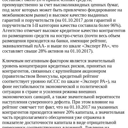
преимущественно за счет высоколиквидных ценных бумаг,
под залог которых может быть привлечено фондирование на
межбанковском рынке) и высокое качество выданных
гарантий и поручительств (на 01.10.2017 доля гарантий и
поручительств I-II категории качества составила более 96%).
Агентство отмечает высокое кредитное качество контрагентов
по размещению средств на ностро-счетах (почти весь объем
размещения приходится на банки, имеющие рейтинг,
эквивалентный ruAA- и выше по шкале «Эксперт РА», что
составляет свыше 28% активов на 01.10.2017).
Ключевым негативным фактором является значительный
уровень концентрации кредитных рисков, принятых на
контрагентов, связанных с крупнейшим акционером
(правительством Венесуэлы, кредитный рейтинг
соответствует уровню ruССС по шкале «Эксперт РА»), на
фоне нестабильности экономической и политической
ситуации в стране и усиления режима внешних
экономических санкций, а также значительной вероятности
наступления суверенного дефолта. При этом влияние на
рейтинг смягчает тот факт, что на 01.10.2017 на указанных
контрагентов приходится менее 20% капитала, а значительная
часть предполагаемого обесценения уже отражена в
показателе достаточности капитала в виде отрицательной
переоценки соответствующих вложений. Давление на