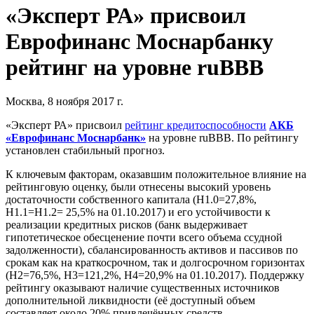
«Эксперт РА» присвоил
Еврофинанс Моснарбанку
рейтинг на уровне ruВВB
Москва, 8 ноября 2017 г.
«Эксперт РА» присвоил
рейтинг кредитоспособности
АКБ
«Еврофинанс Моснарбанк»
на уровне ruBBB. По рейтингу
установлен стабильный прогноз.
К ключевым факторам, оказавшим положительное влияние на
рейтинговую оценку, были отнесены высокий уровень
достаточности собственного капитала (Н1.0=27,8%,
Н1.1=Н1.2= 25,5% на 01.10.2017) и его устойчивости к
реализации кредитных рисков (банк выдерживает
гипотетическое обесценение почти всего объема ссудной
задолженности), сбалансированность активов и пассивов по
срокам как на краткосрочном, так и долгосрочном горизонтах
(Н2=76,5%, Н3=121,2%, Н4=20,9% на 01.10.2017). Поддержку
рейтингу оказывают наличие существенных источников
дополнительной ликвидности (её доступный объем
составляет около 20% привлечённых средств,