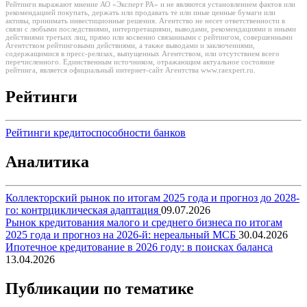
Рейтинги выражают мнение АО «Эксперт РА» и не являются установлением фактов или
рекомендацией покупать, держать или продавать те или иные ценные бумаги или
активы, принимать инвестиционные решения. Агентство не несет ответственности в
связи с любыми последствиями, интерпретациями, выводами, рекомендациями и иными
действиями третьих лиц, прямо или косвенно связанными с рейтингом, совершенными
Агентством рейтинговыми действиями, а также выводами и заключениями,
содержащимися в пресс-релизах, выпущенных Агентством, или отсутствием всего
перечисленного. Единственным источником, отражающим актуальное состояние
рейтинга, является официальный интернет-сайт Агентства www.raexpert.ru.
Рейтинги
Рейтинги кредитоспособности банков
Аналитика
Коллекторский рынок по итогам 2025 года и прогноз до 2028-
го: контрциклическая адаптация
09.07.2026
Рынок кредитования малого и среднего бизнеса по итогам
2025 года и прогноз на 2026-й: нереальный МСБ
30.04.2026
Ипотечное кредитование в 2026 году: в поисках баланса
13.04.2026
Публикации по тематике