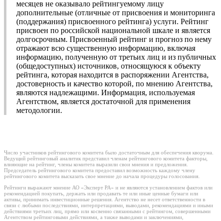
месяцев не оказывало рейтингуемому лицу
дополнительные (отличные от присвоения и мониторинга
(поддержания) присвоенного рейтинга) услуги. Рейтинг
присвоен по российской национальной шкале и является
долгосрочным. Присвоенный рейтинг и прогноз по нему
отражают всю существенную информацию, включая
информацию, полученную от третьих лиц и из публичных
(общедоступных) источников, относящуюся к объекту
рейтинга, которая находится в распоряжении Агентства,
достоверность и качество которой, по мнению Агентства,
являются надлежащими. Информация, используемая
Агентством, является достаточной для применения
методологии.
Число участников рейтингового комитета было достаточным для обеспечения кворума.
Ведущий рейтинговый аналитик представил членам рейтингового комитета факторы,
влияющие на рейтинг, члены комитета выразили свои мнения и предложения.
Председатель рейтингового комитета предоставил возможность каждому члену
рейтингового комитета высказать свое мнение до начала процедуры голосования.
Рейтинги выражают мнение АО «Эксперт РА» и не являются установлением фактов или
рекомендацией покупать, держать или продавать те или иные ценные бумаги или
активы, принимать инвестиционные решения. Агентство не несет ответственности в
связи с любыми последствиями, интерпретациями, выводами, рекомендациями и иными
действиями третьих лиц, прямо или косвенно связанными с рейтингом, совершенными
Агентством рейтинговыми действиями, а также выводами и заключениями,