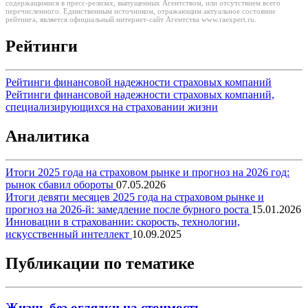
содержащимися в пресс-релизах, выпущенных Агентством, или отсутствием всего
перечисленного. Единственным источником, отражающим актуальное состояние
рейтинга, является официальный интернет-сайт Агентства www.raexpert.ru.
Рейтинги
Рейтинги финансовой надежности страховых компаний
Рейтинги финансовой надежности страховых компаний,
специализирующихся на страховании жизни
Аналитика
Итоги 2025 года на страховом рынке и прогноз на 2026 год:
рынок сбавил обороты
07.05.2026
Итоги девяти месяцев 2025 года на страховом рынке и
прогноз на 2026-й: замедление после бурного роста
15.01.2026
Инновации в страховании: скорость, технологии,
искусственный интеллект
10.09.2025
Публикации по тематике
Жизнь без оглядки на стоимость