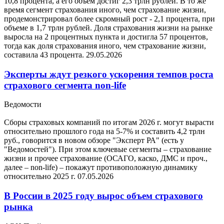
10,8 процента, а его объем достиг 2,3 трлн рублей. В то же
время сегмент страхования иного, чем страхование жизни,
продемонстрировал более скромный рост - 2,1 процента, при
объеме в 1,7 трлн рублей. Доля страхования жизни на рынке
выросла на 2 процентных пункта и достигла 57 процентов,
тогда как доля страхования иного, чем страхование жизни,
составила 43 процента.
29.05.2026
Эксперты ждут резкого ускорения темпов роста
страхового сегмента non-life
Ведомости
Сборы страховых компаний по итогам 2026 г. могут вырасти
относительно прошлого года на 5-7% и составить 4,2 трлн
руб., говорится в новом обзоре "Эксперт РА" (есть у
"Ведомостей"). При этом ключевые сегменты – страхование
жизни и прочее страхование (ОСАГО, каско, ДМС и проч.,
далее – non-life) – покажут противоположную динамику
относительно 2025 г.
07.05.2026
В России в 2025 году вырос объем страхового
рынка