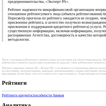
предпринимательства, «Эксперт РА».
Рейтинг надежности микрофинансовой организации впервые
отношении рейтингуемого лица (объекта рейтингования) б
Пересмотр прогноза по рейтингу ожидается не позднее, че
присвоении рейтинга, и агентство получило вознаграждени
присвоения и поддержания кредитного рейтинга) услуги. 
существенную информацию, включая информацию, полученну
распоряжении Агентства, достоверность и качество которо
методологии.
Число участников рейтингового комитета было достаточным для обеспечения кворума. Ве
рейтингового комитета предоставил возможность каждому члену рейтингового комитета в
Рейтинги выражают мнение АО «Эксперт РА» и не являются установлением фактов или рек
последствиями, интерпретациями, выводами, рекомендациями и иными действиями третьи
выпущенных Агентством, или отсутствием всего перечисленного. Единственным источнико
Рейтинги
Рейтинги кредитоспособности банков
Аналитика