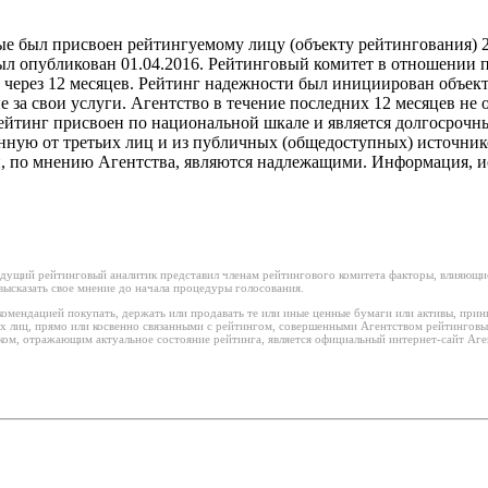
 был присвоен рейтингуемому лицу (объекту рейтингования) 2
ыл опубликован 01.04.2016. Рейтинговый комитет в отношении п
м через 12 месяцев. Рейтинг надежности был инициирован объек
е за свои услуги. Агентство в течение последних 12 месяцев н
Рейтинг присвоен по национальной шкале и является долгосроч
ю от третьих лиц и из публичных (общедоступных) источников,
й, по мнению Агентства, являются надлежащими. Информация, и
дущий рейтинговый аналитик представил членам рейтингового комитета факторы, влияющие
ысказать свое мнение до начала процедуры голосования.
омендацией покупать, держать или продавать те или иные ценные бумаги или активы, прин
х лиц, прямо или косвенно связанными с рейтингом, совершенными Агентством рейтинговы
м, отражающим актуальное состояние рейтинга, является официальный интернет-сайт Аген