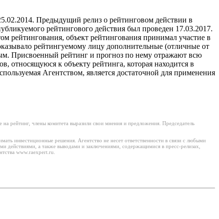
5.02.2014. Предыдущий релиз о рейтинговом действии в
убликуемого рейтингового действия был проведен 17.03.2017.
том рейтингования, объект рейтингования принимал участие в
е оказывало рейтингуемому лицу дополнительные (отличные от
ным. Присвоенный рейтинг и прогноз по нему отражают всю
 относящуюся к объекту рейтинга, которая находится в
спользуемая Агентством, является достаточной для применения
 на рейтинг, члены комитета выразили свои мнения и предложения. Председатель
имать инвестиционные решения. Агентство не несет ответственности в связи с любыми
ми действиями, а также выводами и заключениями, содержащимися в пресс-релизах,
тства www.raexpert.ru.