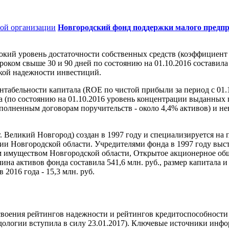
ой организации
Новгородский фонд поддержки малого предп
кий уровень достаточности собственных средств (коэффициент а
роком свыше 30 и 90 дней по состоянию на 01.10.2016 составила
кой надежности инвестиций.
табельности капитала (ROE по чистой прибыли за период с 01.1
а (по состоянию на 01.10.2016 уровень концентрации выданных
сполненным договорам поручительств - около 4,4% активов) и 
 Великий Новгород) создан в 1997 году и специализируется на 
ории Новгородской области. Учредителями фонда в 1997 году 
м имуществом Новгородской области, Открытое акционерное об
на активов фонда составила 541,6 млн. руб., размер капитала и 
 2016 года - 15,3 млн. руб.
воения рейтингов надежности и рейтингов кредитоспособност
дологии вступила в силу 23.01.2017). Ключевые источники инф