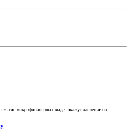
е сжатие микрофинансовых выдач окажут давление на
ку