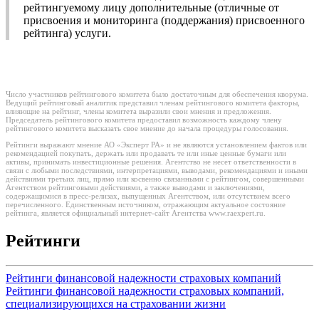
рейтингуемому лицу дополнительные (отличные от
присвоения и мониторинга (поддержания) присвоенного
рейтинга) услуги.
Число участников рейтингового комитета было достаточным для обеспечения кворума.
Ведущий рейтинговый аналитик представил членам рейтингового комитета факторы,
влияющие на рейтинг, члены комитета выразили свои мнения и предложения.
Председатель рейтингового комитета предоставил возможность каждому члену
рейтингового комитета высказать свое мнение до начала процедуры голосования.
Рейтинги выражают мнение АО «Эксперт РА» и не являются установлением фактов или
рекомендацией покупать, держать или продавать те или иные ценные бумаги или
активы, принимать инвестиционные решения. Агентство не несет ответственности в
связи с любыми последствиями, интерпретациями, выводами, рекомендациями и иными
действиями третьих лиц, прямо или косвенно связанными с рейтингом, совершенными
Агентством рейтинговыми действиями, а также выводами и заключениями,
содержащимися в пресс-релизах, выпущенных Агентством, или отсутствием всего
перечисленного. Единственным источником, отражающим актуальное состояние
рейтинга, является официальный интернет-сайт Агентства www.raexpert.ru.
Рейтинги
Рейтинги финансовой надежности страховых компаний
Рейтинги финансовой надежности страховых компаний,
специализирующихся на страховании жизни