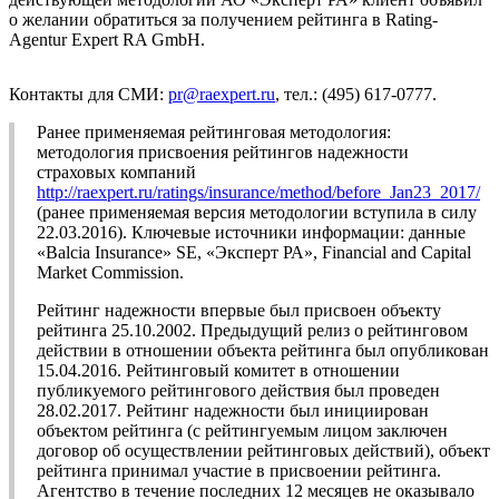
о желании обратиться за получением рейтинга в Rating-
Agentur Expert RA GmbH.
Контакты для СМИ:
pr@raexpert.ru
, тел.: (495) 617-0777.
Ранее применяемая рейтинговая методология:
методология присвоения рейтингов надежности
страховых компаний
http://raexpert.ru/ratings/insurance/method/before_Jan23_2017/
(ранее применяемая версия методологии вступила в силу
22.03.2016). Ключевые источники информации: данные
«Balcia Insurance» SE, «Эксперт РА», Financial and Capital
Market Commission.
Рейтинг надежности впервые был присвоен объекту
рейтинга 25.10.2002. Предыдущий релиз о рейтинговом
действии в отношении объекта рейтинга был опубликован
15.04.2016. Рейтинговый комитет в отношении
публикуемого рейтингового действия был проведен
28.02.2017. Рейтинг надежности был инициирован
объектом рейтинга (с рейтингуемым лицом заключен
договор об осуществлении рейтинговых действий), объект
рейтинга принимал участие в присвоении рейтинга.
Агентство в течение последних 12 месяцев не оказывало