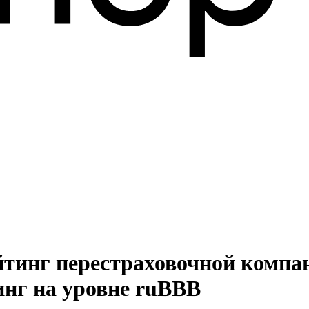
йтинг перестраховочной компа
инг на уровне ruВВВ