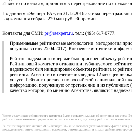
21 место по взносам, принятым в перестрахование по страхо
По данным «Эксперт РА», на 31.12.2016 активы перестраховщика
год компания собрала 229 млн рублей премии.
Контакты для СМИ:
pr@raexpert.ru
, тел.: (495) 617-0777.
Применяемые рейтинговые методологии: методология при
вступила в силу 25.04.2017). Ключевые источники информа
Рейтинг надежности впервые был присвоен объекту рейтинг
Рейтинговый комитет в отношении публикуемого рейтингово
надежности был инициирован объектом рейтинга (с рейтин
рейтинга. Агентство в течение последних 12 месяцев не 
услуги. Рейтинг присвоен по российской национальной ш
информацию, полученную от третьих лиц и из публичных (о
качество которой, по мнению Агентства, являются надлеж
Число участников рейтингового комитета было достаточным для обеспечения кворума. Ве
рейтингового комитета предоставил возможность каждому члену рейтингового комитета в
Рейтинги выражают мнение АО «Эксперт РА» и не являются установлением фактов или рек
последствиями, интерпретациями, выводами, рекомендациями и иными действиями третьи