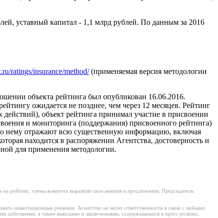
лей, уставный капитал - 1,1 млрд рублей. По данным за 2016
t.ru/ratings/insurance/method/
(применяемая версия методологии
ошении объекта рейтинга был опубликован 16.06.2016.
ейтингу ожидается не позднее, чем через 12 месяцев. Рейтинг
 действий), объект рейтинга принимал участие в присвоении
своения и мониторинга (поддержания) присвоенного рейтинга)
 по нему отражают всю существенную информацию, включая
оторая находится в распоряжении Агентства, достоверность и
чной для применения методологии.
 на рейтинг, члены комитета выразили свои мнения и предложения. Председатель
имать инвестиционные решения. Агентство не несет ответственности в связи с любыми
ми действиями, а также выводами и заключениями, содержащимися в пресс-релизах,