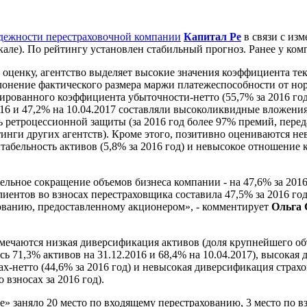
дежности перестраховочной компании
Капитал Ре
в связи с из
шкале). По рейтингу установлен стабильный прогноз. Ранее у ко
оценку, агентство выделяет высокие значения коэффициента тек
клонение фактического размера маржи платежеспособности от нор
нированного коэффициента убыточности-нетто (55,7% за 2016 го
2016 и 47,2% на 10.04.2017 составляли высоколиквидные вложен
ь ретроцессионной защиты (за 2016 год более 97% премий, пер
инги других агентств). Кроме этого, позитивно оцениваются н
ентабельность активов (5,8% за 2016 год) и невысокое отношение
ьное сокращение объемов бизнеса компании ­­- на 47,6% за 2016
лиентов во взносах перестраховщика составила 47,5% за 2016 год
ованию, предоставленному акционером», - комментирует
Ольга 
мечаются низкая диверсификация активов (доля крупнейшего объ
сь 71,3% активов на 31.12.2016 и 68,4% на 10.04.2017), высока
сах-нетто (44,6% за 2016 год) и невысокая диверсификация страх
 взносах за 2016 год).
» заняло 20 место по входящему перестрахованию, 3 место по в