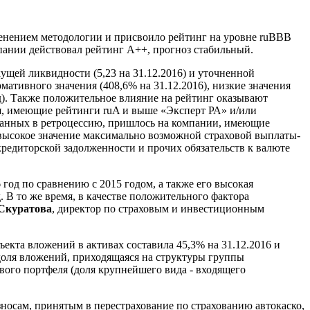
менением методологии и присвоило рейтинг на уровне ruВВВ
мпании действовал рейтинг A++, прогноз стабильный.
ущей ликвидности (5,23 на 31.12.2016) и уточненной
мативного значения (408,6% на 31.12.2016), низкие значения
д). Также положительное влияние на рейтинг оказывают
ия, имеющие рейтинги ruA и выше «Эксперт РА» и/или
еданных в ретроцессию, пришлось на компании, имеющие
евысокое значение максимально возможной страховой выплаты-
 кредиторской задолженности и прочих обязательств к валюте
 год по сравнению с 2015 годом, а также его высокая
. В то же время, в качестве положительного фактора
Скуратова
, директор по страховым и инвестиционным
екта вложений в активах составила 45,3% на 31.12.2016 и
я доля вложений, приходящаяся на структуры группы
ового портфеля (доля крупнейшего вида - входящего
зносам, принятым в перестрахование по страхованию автокаско,