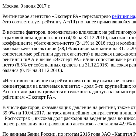
Москва, 9 июня 2017 г.
Рейтинговое агентство «Эксперт РА» пересмотрело
рейтинг на
(что соответствует рейтингу A+(III) по ранее применявшейся 
В качестве факторов, положительно влияющих на рейтинговую 
страховой ликвидности-нетто (4,96 на 31.12.2016), высокое от
коэффициента убыточности-нетто (24,1% за 2016 год) и комби
высокое качество активов (38,1% активов компании на 31.12.
сопоставимые рейтинги других агентств) и высокая надежност
рейтинги ruАА и выше «Эксперт РА» и/или сопоставимые рейт
нетто (6,5% от собственных средств на 31.12.2016), высокая р
баланса (0,1% на 31.12.2016).
«Негативное влияние на рейтинговую оценку оказывает значител
концентрация на ключевых клиентах ­­- доля 5-ти крупнейших к
Агентством рассматривается возможность доступа к финансир
рейтингам «Эксперт РА».
В числе факторов, оказывающих давление на рейтинг, также от
39,0% на 10.04.2017, на трех крупнейших контрагентов пришло
«Росгосстрах», высокая доля расходов на ведение дела во взно
перестрахования по страхованию автокаско - составила 42,9% во
По данным Банка России, по итогам 2016 года ЗАО «Капитал Ре