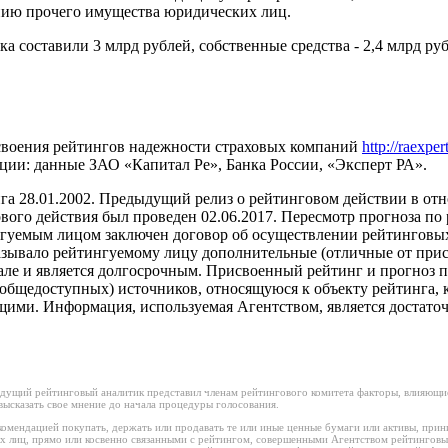
ванию прочего имущества юридических лиц.
 составили 3 млрд рублей, собственные средства - 2,4 млрд руб
своения рейтингов надежности страховых компаний
http://raexper
ции: данные ЗАО «Капитал Ре», Банка России, «Эксперт РА».
а 28.01.2002. Предыдущий релиз о рейтинговом действии в отн
го действия был проведен 02.06.2017. Пересмотр прогноза по р
гуемым лицом заключен договор об осуществлении рейтинговых
оказывало рейтингуемому лицу дополнительные (отличные от при
кале и является долгосрочным. Присвоенный рейтинг и прогноз
бщедоступных) источников, относящуюся к объекту рейтинга, к
ащими. Информация, используемая Агентством, является достато
дущий рейтинговый аналитик представил членам рейтингового комитета факторы, влияющие
ысказать свое мнение до начала процедуры голосования.
омендацией покупать, держать или продавать те или иные ценные бумаги или активы, прин
х лиц, прямо или косвенно связанными с рейтингом, совершенными Агентством рейтинговы