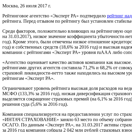
Москва, 26 июля 2017 г.
Рейтинговое агентство «Эксперт РА» подтвердило
рейтинг на
рейтинга. Перед отзывом по рейтингу был установлен стабиль
Среди факторов, положительно влияющих на рейтинговую оцен
на 31.03.2017), низкое значение коэффициента убыточности-нет
год). Кроме этого, были отмечены низкое отношение кредиторск
год) и собственных средств (18,6% за 2016 год) и высокая над
компании с рейтингами «Эксперт РА» уровня ruААА либо сопо
«Агентство оценивает качество активов компании как высоко
рейтингами других агентств составила 71,2% и 68,2% от совок
страховой ликвидности-нетто также находились на высоком уров
рейтингам «Эксперт РА».
Ограничивают уровень рейтинга высокая доля расходов на веде
МСФО (133,3% за 2016 год), низкая диверсификация страхового 
выделяется сокращение страховых премий (на 6,1% за 2016 год
решения суда (5,6% за 2016 год).
Компания специализируется на предоставлении услуг по страх
«ИНТАЧ СТРАХОВАНИЕ» заняло 63 место по объему собранной пр
ОСАГО. По данным «Эксперт РА», на 31.03.2017 активы страхов
за 2016 год компания собрала 2 042 млн рублей страховых взн