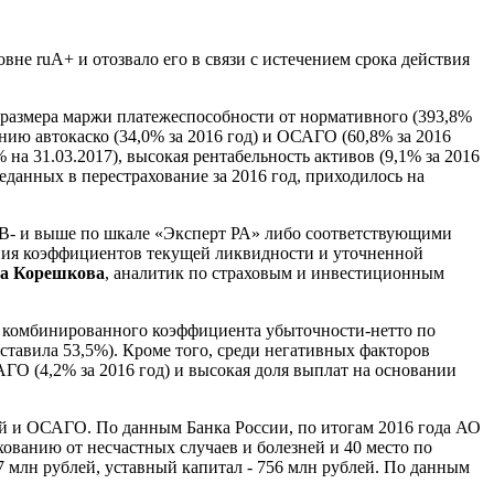
овне ruА+ и отозвало его в связи с истечением срока действия
 размера маржи платежеспособности от нормативного (393,8%
анию автокаско (34,0% за 2016 год) и ОСАГО (60,8% за 2016
на 31.03.2017), высокая рентабельность активов (9,1% за 2016
еданных в перестрахование за 2016 год, приходилось на
ВВВ- и выше по шкале «Эксперт РА» либо соответствующими
чения коэффициентов текущей ликвидности и уточненной
а Корешкова
, аналитик по страховым и инвестиционным
ние комбинированного коэффициента убыточности-нетто по
оставила 53,5%). Кроме того, среди негативных факторов
АГО (4,2% за 2016 год) и высокая доля выплат на основании
ей и ОСАГО. По данным Банка России, по итогам 2016 года АО
ванию от несчастных случаев и болезней и 40 место по
7 млн рублей, уставный капитал - 756 млн рублей. По данным