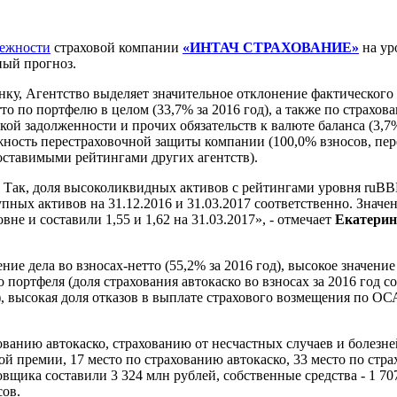
дежности
страховой компании
«ИНТАЧ СТРАХОВАНИЕ»
на ур
ный прогноз.
ку, Агентство выделяет значительное отклонение фактического
то по портфелю в целом (33,7% за 2016 год), а также по страхов
ой задолженности и прочих обязательств к валюте баланса (3,7% 
ежность перестраховочной защиты компании (100,0% взносов, пер
ставимыми рейтингами других агентств).
е. Так, доля высоколиквидных активов с рейтингами уровня ru
упных активов на 31.12.2016 и 31.03.2017 соответственно. Зна
не и составили 1,55 и 1,62 на 31.03.2017», - отмечает
Екатерин
ние дела во взносах-нетто (55,2% за 2016 год), высокое значе
портфеля (доля страхования автокаско во взносах за 2016 год с
), высокая доля отказов в выплате страхового возмещения по ОС
ованию автокаско, страхованию от несчастных случаев и болезн
емии, 17 место по страхованию автокаско, 33 место по страхо
щика составили 3 324 млн рублей, собственные средства - 1 70
осов.