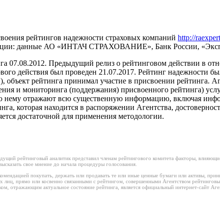
своения рейтингов надежности страховых компаний
http://raexper
рмации: данные АО «ИНТАЧ СТРАХОВАНИЕ», Банк России, «Эксп
а 07.08.2012. Предыдущий релиз о рейтинговом действии в отн
ого действия был проведен 21.07.2017. Рейтинг надежности б
, объект рейтинга принимал участие в присвоении рейтинга. Аг
ния и мониторинга (поддержания) присвоенного рейтинга) услу
по нему отражают всю существенную информацию, включая инфо
га, которая находится в распоряжении Агентства, достоверност
ется достаточной для применения методологии.
дущий рейтинговый аналитик представил членам рейтингового комитета факторы, влияющие
ысказать свое мнение до начала процедуры голосования.
омендацией покупать, держать или продавать те или иные ценные бумаги или активы, прин
х лиц, прямо или косвенно связанными с рейтингом, совершенными Агентством рейтинговы
м, отражающим актуальное состояние рейтинга, является официальный интернет-сайт Аген