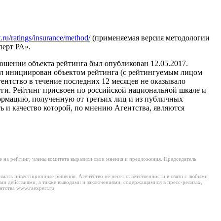
t.ru/ratings/insurance/method/
(применяемая версия методологии
ерт РА».
ошении объекта рейтинга был опубликован 12.05.2017.
ыл инициирован объектом рейтинга (с рейтингуемым лицом
ентство в течение последних 12 месяцев не оказывало
ги. Рейтинг присвоен по российской национальной шкале и
рмацию, полученную от третьих лиц и из публичных
ь и качество которой, по мнению Агентства, являются
 на рейтинг, члены комитета выразили свои мнения и предложения. Председатель
имать инвестиционные решения. Агентство не несет ответственности в связи с любыми
ми действиями, а также выводами и заключениями, содержащимися в пресс-релизах,
тства www.raexpert.ru.