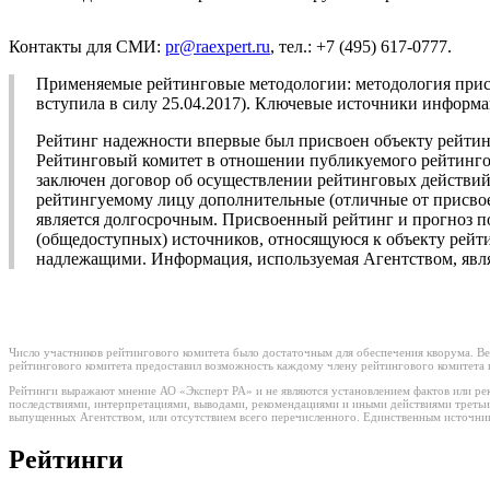
Контакты для СМИ:
pr@raexpert.ru
, тел.: +7 (495) 617-0777.
Применяемые рейтинговые методологии: методология при
вступила в силу 25.04.2017). Ключевые источники инфо
Рейтинг надежности впервые был присвоен объекту рейтинг
Рейтинговый комитет в отношении публикуемого рейтингов
заключен договор об осуществлении рейтинговых действий)
рейтингуемому лицу дополнительные (отличные от присвое
является долгосрочным. Присвоенный рейтинг и прогноз 
(общедоступных) источников, относящуюся к объекту рейтин
надлежащими. Информация, используемая Агентством, явля
Число участников рейтингового комитета было достаточным для обеспечения кворума. Ве
рейтингового комитета предоставил возможность каждому члену рейтингового комитета в
Рейтинги выражают мнение АО «Эксперт РА» и не являются установлением фактов или рек
последствиями, интерпретациями, выводами, рекомендациями и иными действиями третьи
выпущенных Агентством, или отсутствием всего перечисленного. Единственным источнико
Рейтинги