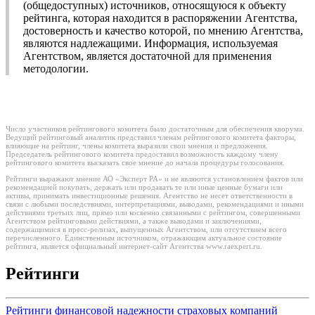
(общедоступных) источников, относящуюся к объекту
рейтинга, которая находится в распоряжении Агентства,
достоверность и качество которой, по мнению Агентства,
являются надлежащими. Информация, используемая
Агентством, является достаточной для применения
методологии.
Число участников рейтингового комитета было достаточным для обеспечения кворума.
Ведущий рейтинговый аналитик представил членам рейтингового комитета факторы,
влияющие на рейтинг, члены комитета выразили свои мнения и предложения.
Председатель рейтингового комитета предоставил возможность каждому члену
рейтингового комитета высказать свое мнение до начала процедуры голосования.
Рейтинги выражают мнение АО «Эксперт РА» и не являются установлением фактов или
рекомендацией покупать, держать или продавать те или иные ценные бумаги или
активы, принимать инвестиционные решения. Агентство не несет ответственности в
связи с любыми последствиями, интерпретациями, выводами, рекомендациями и иными
действиями третьих лиц, прямо или косвенно связанными с рейтингом, совершенными
Агентством рейтинговыми действиями, а также выводами и заключениями,
содержащимися в пресс-релизах, выпущенных Агентством, или отсутствием всего
перечисленного. Единственным источником, отражающим актуальное состояние
рейтинга, является официальный интернет-сайт Агентства www.raexpert.ru.
Рейтинги
Рейтинги финансовой надежности страховых компаний