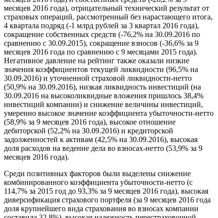
месяцев 2016 года), отрицательный технический результат от
страховых операций, рассмотренный без нарастающего итога,
4 квартала подряд (-1 млрд рублей за 3 квартал 2016 года),
сокращение собственных средств (-76,2% на 30.09.2016 по
сравнению с 30.09.2015), сокращение взносов (-36,6% за 9
месяцев 2016 года по сравнению с 9 месяцами 2015 года).
Негативное давление на рейтинг также оказали низкие
значения коэффициентов текущей ликвидности (96,5% на
30.09.2016) и уточненной страховой ликвидности-нетто
(50,9% на 30.09.2016), низкая ликвидность инвестиций (на
30.09.2016 на высоколиквидные вложения пришлось 38,4%
инвестиций компании) и снижение величины инвестиций,
умеренно высокое значение коэффициента убыточности-нетто
(58,9% за 9 месяцев 2016 года), высокое отношение
дебиторской (52,2% на 30.09.2016) и кредиторской
задолженностей к активам (42,5% на 30.09.2016), высокая
доля расходов на ведение дела во взносах-нетто (53,9% за 9
месяцев 2016 года).
Среди позитивных факторов были выделены снижение
комбинированного коэффициента убыточности-нетто (с
114,7% за 2015 год до 93,3% за 9 месяцев 2016 года), высокая
диверсификация страхового портфеля (за 9 месяцев 2016 года
доля крупнейшего вида страхования во взносах компании
составила 32,8%), высокая надежность перестраховочной