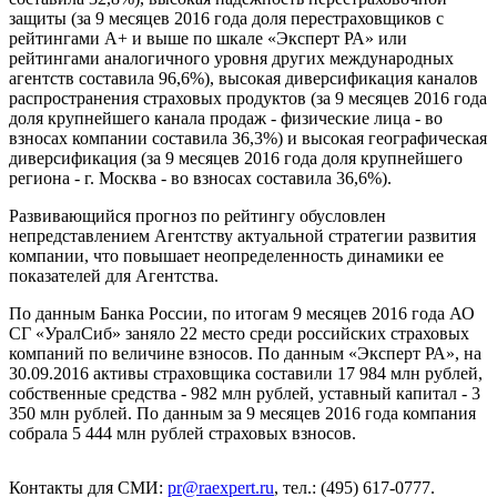
защиты (за 9 месяцев 2016 года доля перестраховщиков с
рейтингами А+ и выше по шкале «Эксперт РА» или
рейтингами аналогичного уровня других международных
агентств составила 96,6%), высокая диверсификация каналов
распространения страховых продуктов (за 9 месяцев 2016 года
доля крупнейшего канала продаж - физические лица - во
взносах компании составила 36,3%) и высокая географическая
диверсификация (за 9 месяцев 2016 года доля крупнейшего
региона - г. Москва - во взносах составила 36,6%).
Развивающийся прогноз по рейтингу обусловлен
непредставлением Агентству актуальной стратегии развития
компании, что повышает неопределенность динамики ее
показателей для Агентства.
По данным Банка России, по итогам 9 месяцев 2016 года АО
СГ «УралСиб» заняло 22 место среди российских страховых
компаний по величине взносов. По данным «Эксперт РА», на
30.09.2016 активы страховщика составили 17 984 млн рублей,
собственные средства - 982 млн рублей, уставный капитал - 3
350 млн рублей. По данным за 9 месяцев 2016 года компания
собрала 5 444 млн рублей страховых взносов.
Контакты для СМИ:
pr@raexpert.ru
, тел.: (495) 617-0777.