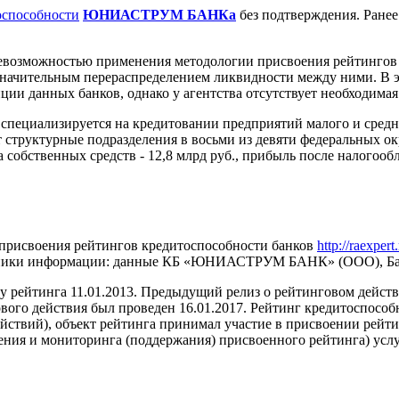
оспособности
ЮНИАСТРУМ БАНКа
без подтверждения. Ранее
невозможностью применения методологии присвоения рейтингов
ачительным перераспределением ликвидности между ними. В
ии данных банков, однако у агентства отсутствует необходимая
ециализируется на кредитовании предприятий малого и средне
т структурные подразделения в восьми из девяти федеральных о
на собственных средств - 12,8 млрд руб., прибыль после налогоо
 присвоения рейтингов кредитоспособности банков
http://raexper
точники информации: данные КБ «ЮНИАСТРУМ БАНК» (ООО), Бан
 рейтинга 11.01.2013. Предыдущий релиз о рейтинговом действ
ого действия был проведен 16.01.2017. Рейтинг кредитоспосо
ствий), объект рейтинга принимал участие в присвоении рейтин
ния и мониторинга (поддержания) присвоенного рейтинга) усл