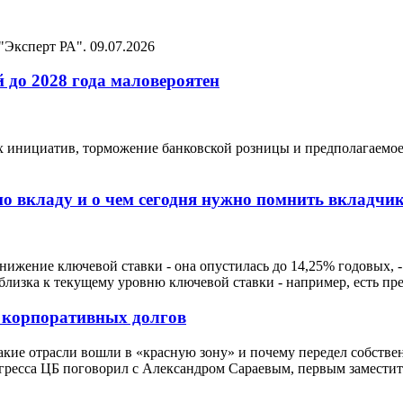
 "Эксперт РА".
09.07.2026
 до 2028 года маловероятен
ых инициатив, торможение банковской розницы и предполагаемо
по вкладу и о чем сегодня нужно помнить вкладчи
нижение ключевой ставки - она опустилась до 14,25% годовых, 
близка к текущему уровню ключевой ставки - например, есть пр
я корпоративных долгов
акие отрасли вошли в «красную зону» и почему передел собстве
гресса ЦБ поговорил с Александром Сараевым, первым заместит