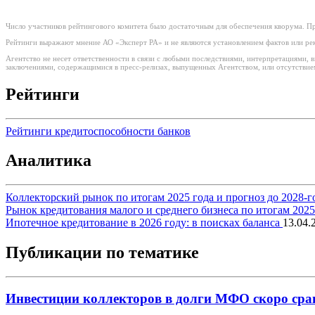
Число участников рейтингового комитета было достаточным для обеспечения кворума. Пр
Рейтинги выражают мнение АО «Эксперт РА» и не являются установлением фактов или рек
Агентство не несет ответственности в связи с любыми последствиями, интерпретациями,
заключениями, содержащимися в пресс-релизах, выпущенных Агентством, или отсутствием
Рейтинги
Рейтинги кредитоспособности банков
Аналитика
Коллекторский рынок по итогам 2025 года и прогноз до 2028-г
Рынок кредитования малого и среднего бизнеса по итогам 202
Ипотечное кредитование в 2026 году: в поисках баланса
13.04.
Публикации по тематике
Инвестиции коллекторов в долги МФО скоро срав