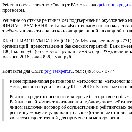
Рейтинговое агентство «Эксперт РА» отозвало
рейтинг кредит
прогнозом.
Решение об отзыве рейтинга без подтверждения обусловлено 
ЮНИАСТРУМ БАНКа и банка «Восточный» сопровождается зн
требуется провести анализ консолидированной ликвидной позиц
КБ «ЮНИАСТРУМ БАНК» (ООО) (г. Москва, рег. номер 2771) сп
организаций, предоставлении банковских гарантий. Банк имее
106,1 млрд руб. (65-е место в рэнкинге «Эксперт РА»), величи
месяцев 2016 года - 838,2 млн руб.
Контакты для СМИ:
pr@raexpert.ru
, тел.: (495) 617-0777.
Ранее применяемая рейтинговая методология: методология
методологии вступила в силу 01.12.2016). Ключевые ис
Рейтинг кредитоспособности впервые был присвоен объекту
Рейтинговый комитет в отношении публикуемого рейтингов
лицом заключен договор об осуществлении рейтинговых дей
рейтингуемому лицу дополнительные (отличные от присвое
является недостаточной для применения методологии.