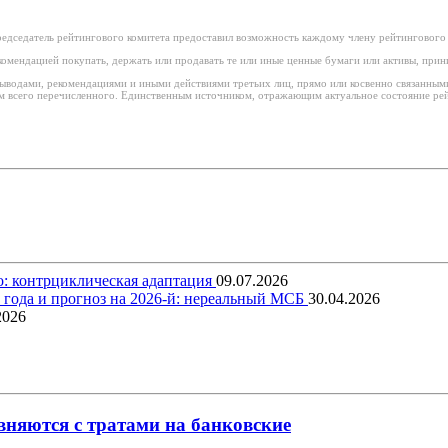
едседатель рейтингового комитета предоставил возможность каждому члену рейтингового 
омендацией покупать, держать или продавать те или иные ценные бумаги или активы, при
 выводами, рекомендациями и иными действиями третьих лиц, прямо или косвенно связанны
 всего перечисленного. Единственным источником, отражающим актуальное состояние рейт
о: контрциклическая адаптация
09.07.2026
5 года и прогноз на 2026-й: нереальный МСБ
30.04.2026
2026
няются с тратами на банковские