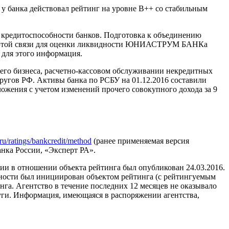
 у банка действовал рейтинг на уровне B++ со стабильным
 кредитоспособности банков. Подготовка к объединению
 этой связи для оценки ликвидности ЮНИАСТРУМ БАНКа
 для этого информация.
го бизнеса, расчетно-кассовом обслуживании некредитных
кругов РФ. Активы банка по РСБУ на 01.12.2016 составили
бложения с учетом изменений прочего совокупного дохода за 9
t.ru/ratings/bankcredit/method
(ранее применяемая версия
ка России, «Эксперт РА».
ии в отношении объекта рейтинга был опубликован 24.03.2016.
бности был инициирован объектом рейтинга (с рейтингуемым
га. Агентство в течение последних 12 месяцев не оказывало
уги. Информация, имеющаяся в распоряжении агентства,