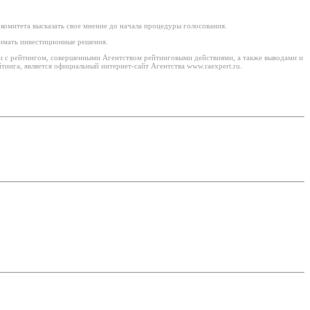
комитета высказать свое мнение до начала процедуры голосования.
нимать инвестиционные решения.
ми с рейтингом, совершенными Агентством рейтинговыми действиями, а также выводами и
инга, является официальный интернет-сайт Агентства www.raexpert.ru.