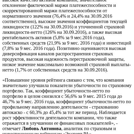
отклонение фактической маржи платежеспособности и
скорректированной маржи платежеспособности от
нормативного значения (76,4% и 24,4% на 30.09.2016
соответственно), высокие значения коэффициентов текущей
ликвидности (122% на 30.09.2016) и уточненной страховой
ликвидности-нетто (126% на 30.09.2016), а также высокая
рентабельность активов (5,8% за 9 мес.2016 года),
собственных средств (21,9% за 9 мес. 2016 года) и инвестиций
(7,8% за 9 мес. 2016 года). Позитивно оцениваются высокая
диверсификация каналов распространения страховых
продуктов, высокая надежность перестраховочной защиты,
низкое значение максимально возможной страховой выплаты-
нетто (1,7% от собственных средств на 30.09.2016).
«Повышение уровня рейтинга связано с тем, что компания
значительно улучшила показатели убыточности по страховому
портфелю. Так, коэффициент убыточности-нетто по
портфелю в целом снизился с 56,6% за 9 мес. 2015 года до
46,7% за 9 мес. 2016 года, коэффициент убыточности-нетто по
профильному направлению деятельности - страхованию
автокаско - с 60,3% до 45,4% за тот же период. Наблюдается
рост эффективности деятельности компании, что также
отражается в улучшении ее финансовых показателей», -
отмечает
Любовь Антонова
, аналитик по страховым и
инвестиционным рейтингам «Эксперт РА».