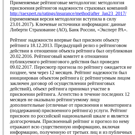
Применяемые рейтинговые методологии: методология
присвоения рейтингов надежности страховых компаний
http://raexpert.ru/ratings/insurance/method/after_Jan23_2017/
(применяемая версия методологии вступила в силу
23.01.2017). Ключевые источники информации: данные
Либерти Страхование (АО), Банк России, «Эксперт РА».
Рейтинг надежности впервые был присвоен объекту
рейтинга 18.12.2013. Предыдущий релиз о рейтинговом
действии в отношении объекта рейтинга был опубликован
20.02.2016. Рейтинговый комитет в отношении
публикуемого рейтингового действия был проведен
09.02.2017. Пересмотр прогноза по рейтингу ожидается не
позднее, чем через 12 месяцев. Рейтинг надежности был
инициирован объектом рейтинга (с рейтингуемым лицом
заключен договор об осуществлении рейтинговых
действий), объект рейтинга принимал участие в
присвоении рейтинга. Агентство в течение последних 12
месяцев не оказывало рейтингуемому лицу
дополнительные (отличные от присвоения и мониторинга
(поддержания) присвоенного рейтинга) услуги. Рейтинг
присвоен по российской национальной шкале и является
долгосрочным. Присвоенный рейтинг и прогноз по нему
отражают всю существенную информацию, включая
информацию, полученную от третьих лиц и из публичных