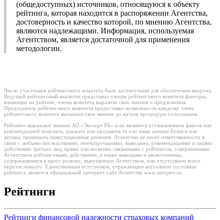
(общедоступных) источников, относящуюся к объекту
рейтинга, которая находится в распоряжении Агентства,
достоверность и качество которой, по мнению Агентства,
являются надлежащими. Информация, используемая
Агентством, является достаточной для применения
методологии.
Число участников рейтингового комитета было достаточным для обеспечения кворума.
Ведущий рейтинговый аналитик представил членам рейтингового комитета факторы,
влияющие на рейтинг, члены комитета выразили свои мнения и предложения.
Председатель рейтингового комитета предоставил возможность каждому члену
рейтингового комитета высказать свое мнение до начала процедуры голосования.
Рейтинги выражают мнение АО «Эксперт РА» и не являются установлением фактов или
рекомендацией покупать, держать или продавать те или иные ценные бумаги или
активы, принимать инвестиционные решения. Агентство не несет ответственности в
связи с любыми последствиями, интерпретациями, выводами, рекомендациями и иными
действиями третьих лиц, прямо или косвенно связанными с рейтингом, совершенными
Агентством рейтинговыми действиями, а также выводами и заключениями,
содержащимися в пресс-релизах, выпущенных Агентством, или отсутствием всего
перечисленного. Единственным источником, отражающим актуальное состояние
рейтинга, является официальный интернет-сайт Агентства www.raexpert.ru.
Рейтинги
Рейтинги финансовой надежности страховых компаний