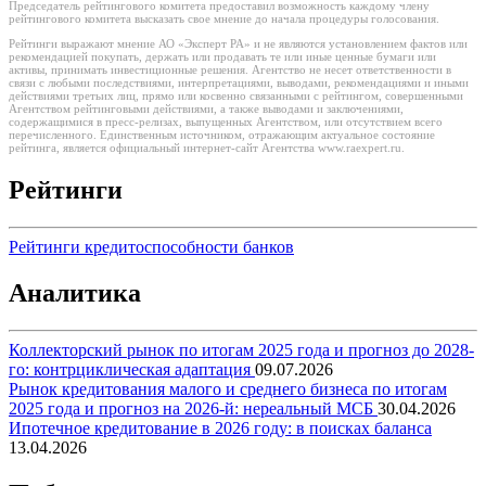
Председатель рейтингового комитета предоставил возможность каждому члену
рейтингового комитета высказать свое мнение до начала процедуры голосования.
Рейтинги выражают мнение АО «Эксперт РА» и не являются установлением фактов или
рекомендацией покупать, держать или продавать те или иные ценные бумаги или
активы, принимать инвестиционные решения. Агентство не несет ответственности в
связи с любыми последствиями, интерпретациями, выводами, рекомендациями и иными
действиями третьих лиц, прямо или косвенно связанными с рейтингом, совершенными
Агентством рейтинговыми действиями, а также выводами и заключениями,
содержащимися в пресс-релизах, выпущенных Агентством, или отсутствием всего
перечисленного. Единственным источником, отражающим актуальное состояние
рейтинга, является официальный интернет-сайт Агентства www.raexpert.ru.
Рейтинги
Рейтинги кредитоспособности банков
Аналитика
Коллекторский рынок по итогам 2025 года и прогноз до 2028-
го: контрциклическая адаптация
09.07.2026
Рынок кредитования малого и среднего бизнеса по итогам
2025 года и прогноз на 2026-й: нереальный МСБ
30.04.2026
Ипотечное кредитование в 2026 году: в поисках баланса
13.04.2026