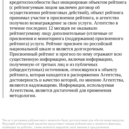
кредитоспособности был инициирован объектом рейтинга
(с рейтингуемым лицом заключен договор об
осуществлении рейтинговых действий), объект рейтинга
принимал участие в присвоении рейтинга, и агентство
получило вознаграждение за свои услуги. Агентство в
течение последних 12 месяцев не оказывало
рейтингуемому лицу дополнительные (отличные от
присвоения и мониторинга (поддержания) присвоенного
рейтинга) услуги. Рейтинг присвоен по российской
национальной шкале и является долгосрочным.
Присвоенный рейтинг и прогноз по нему отражают всю
существенную информацию, включая информацию,
полученную от третьих лиц и из публичных
(общедоступных) источников, относящуюся к объекту
рейтинга, которая находится в распоряжении Агентства,
достоверность и качество которой, по мнению Агентства,
являются надлежащими. Информация, используемая
Агентством, является достаточной для применения
методологии.
Число участников рейтингового комитета было достаточным для обеспечения кворума.
Ведущий рейтинговый аналитик представил членам рейтингового комитета факторы,
влияющие на рейтинг, члены комитета выразили свои мнения и предложения.