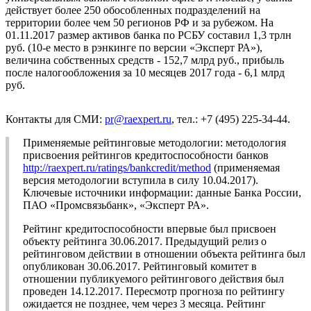
действует более 250 обособленных подразделений на
территории более чем 50 регионов РФ и за рубежом. На
01.11.2017 размер активов банка по РСБУ составил 1,3 трлн
руб. (10-е место в рэнкинге по версии «Эксперт РА»),
величина собственных средств - 152,7 млрд руб., прибыль
после налогообложения за 10 месяцев 2017 года - 6,1 млрд
руб.
Контакты для СМИ:
pr@raexpert.ru
, тел.: +7 (495) 225-34-44.
Применяемые рейтинговые методологии: методология
присвоения рейтингов кредитоспособности банков
http://raexpert.ru/ratings/bankcredit/method
(применяемая
версия методологии вступила в силу 10.04.2017).
Ключевые источники информации: данные Банка России,
ПАО «Промсвязьбанк», «Эксперт РА».
Рейтинг кредитоспособности впервые был присвоен
объекту рейтинга 30.06.2017. Предыдущий релиз о
рейтинговом действии в отношении объекта рейтинга был
опубликован 30.06.2017. Рейтинговый комитет в
отношении публикуемого рейтингового действия был
проведен 14.12.2017. Пересмотр прогноза по рейтингу
ожидается не позднее, чем через 3 месяца. Рейтинг