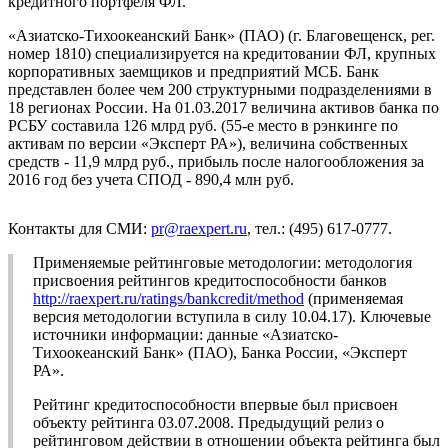
кредитного портфеля ФЛ.
«Азиатско-Тихоокеанский Банк» (ПАО) (г. Благовещенск, рег.
номер 1810) специализируется на кредитовании ФЛ, крупных
корпоративных заемщиков и предприятий МСБ. Банк
представлен более чем 200 структурными подразделениями в
18 регионах России. На 01.03.2017 величина активов банка по
РСБУ составила 126 млрд руб. (55-е место в рэнкинге по
активам по версии «Эксперт РА»), величина собственных
средств - 11,9 млрд руб., прибыль после налогообложения за
2016 год без учета СПОД - 890,4 млн руб.
Контакты для СМИ:
pr@raexpert.ru
, тел.: (495) 617-0777.
Применяемые рейтинговые методологии: методология
присвоения рейтингов кредитоспособности банков
http://raexpert.ru/ratings/bankcredit/method
(применяемая
версия методологии вступила в силу 10.04.17). Ключевые
источники информации: данные «Азиатско-
Тихоокеанский Банк» (ПАО), Банка России, «Эксперт
РА».
Рейтинг кредитоспособности впервые был присвоен
объекту рейтинга 03.07.2008. Предыдущий релиз о
рейтинговом действии в отношении объекта рейтинга был