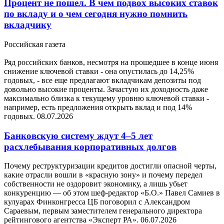
Процент не пошел. В чем подвох высоких ставок
по вкладу и о чем сегодня нужно помнить
вкладчику
Российская газета
Ряд российских банков, несмотря на прошедшее в конце июня
снижение ключевой ставки - она опустилась до 14,25%
годовых, - все еще предлагают вкладчикам депозиты под
довольно высокие проценты. Зачастую их доходность даже
максимально близка к текущему уровню ключевой ставки -
например, есть предложения открыть вклад и под 14%
годовых.
08.07.2026
Банковскую систему ждут 4–5 лет
расхлебывания корпоративных долгов
Почему реструктуризации кредитов достигли опасной черты,
какие отрасли вошли в «красную зону» и почему передел
собственности не оздоровит экономику, а лишь убьет
конкуренцию — об этом шеф-редактор «Б.О.» Павел Самиев в
кулуарах Финконгресса ЦБ поговорил с Александром
Сараевым, первым заместителем генерального директора
рейтингового агентства «Эксперт РА».
06.07.2026