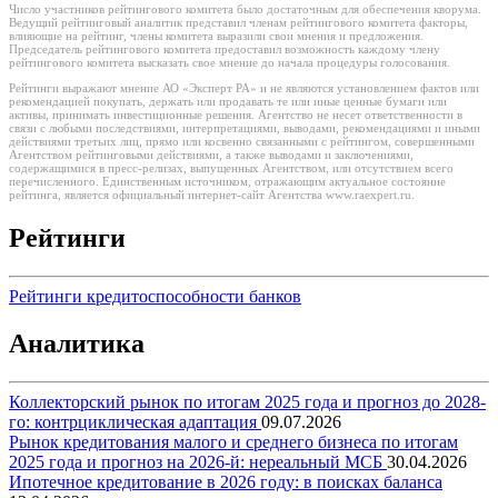
Число участников рейтингового комитета было достаточным для обеспечения кворума.
Ведущий рейтинговый аналитик представил членам рейтингового комитета факторы,
влияющие на рейтинг, члены комитета выразили свои мнения и предложения.
Председатель рейтингового комитета предоставил возможность каждому члену
рейтингового комитета высказать свое мнение до начала процедуры голосования.
Рейтинги выражают мнение АО «Эксперт РА» и не являются установлением фактов или
рекомендацией покупать, держать или продавать те или иные ценные бумаги или
активы, принимать инвестиционные решения. Агентство не несет ответственности в
связи с любыми последствиями, интерпретациями, выводами, рекомендациями и иными
действиями третьих лиц, прямо или косвенно связанными с рейтингом, совершенными
Агентством рейтинговыми действиями, а также выводами и заключениями,
содержащимися в пресс-релизах, выпущенных Агентством, или отсутствием всего
перечисленного. Единственным источником, отражающим актуальное состояние
рейтинга, является официальный интернет-сайт Агентства www.raexpert.ru.
Рейтинги
Рейтинги кредитоспособности банков
Аналитика
Коллекторский рынок по итогам 2025 года и прогноз до 2028-
го: контрциклическая адаптация
09.07.2026
Рынок кредитования малого и среднего бизнеса по итогам
2025 года и прогноз на 2026-й: нереальный МСБ
30.04.2026
Ипотечное кредитование в 2026 году: в поисках баланса