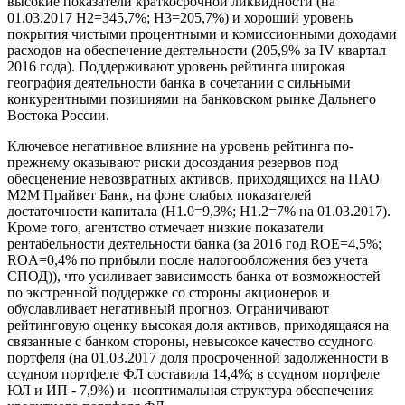
высокие показатели краткосрочной ликвидности (на
01.03.2017 Н2=345,7%; Н3=205,7%) и хороший уровень
покрытия чистыми процентными и комиссионными доходами
расходов на обеспечение деятельности (205,9% за IV квартал
2016 года). Поддерживают уровень рейтинга широкая
география деятельности банка в сочетании с сильными
конкурентными позициями на банковском рынке Дальнего
Востока России.
Ключевое негативное влияние на уровень рейтинга по-
прежнему оказывают риски досоздания резервов под
обесценение невозвратных активов, приходящихся на ПАО
М2М Прайвет Банк, на фоне слабых показателей
достаточности капитала (Н1.0=9,3%; Н1.2=7% на 01.03.2017).
Кроме того, агентство отмечает низкие показатели
рентабельности деятельности банка (за 2016 год ROE=4,5%;
ROA=0,4% по прибыли после налогообложения без учета
СПОД)), что усиливает зависимость банка от возможностей
по экстренной поддержке со стороны акционеров и
обуславливает негативный прогноз. Ограничивают
рейтинговую оценку высокая доля активов, приходящаяся на
связанные с банком стороны, невысокое качество ссудного
портфеля (на 01.03.2017 доля просроченной задолженности в
ссудном портфеле ФЛ составила 14,4%; в ссудном портфеле
ЮЛ и ИП - 7,9%) и неоптимальная структура обеспечения