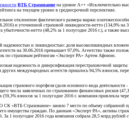
дежности
ВТБ Страхование
на уровне А++ «Исключительно выс
ейтинга на текущем уровне в среднесрочной перспективе.
льное отклонение фактического размера маржи платежеспособнос
.2016) и уточненной страховой ликвидности-нетто (134,9% на 3
 убыточности-нетто (48,2% за 1 полугодие 2016 г.), а также высо
й надежностью и ликвидностью: доля высоколиквидных вложени
гентств на 30.06.2016 превышает 97,0%. Агентство также пол
тик по страховым рейтингам «Эксперт РА» Артем Афонин.
ысокая надежность и диверсификация перестраховочной защиты
 других международных агентств пришлось 94,5% взносов, перед
ция страхового портфеля (доля основного вида деятельности - с
бщего числа заявленных по страхованию финансовых рисков (47,3
(59,3% взносов за 1 полугодие 2016 г. компания привлекла чере
О СК «ВТБ Страхование» заняло 7 место по объему собранной пр
его имущества граждан. По данным «Эксперт РА», активы страхо
ей. За 1 полугодие 2016 года компания собрала 28,5 млрд рублей