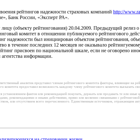
своения рейтингов надежности страховых компаний
http://www.ra
», Банк России, «Эксперт РА».
лицу (объекту рейтингования) 20.04.2009. Предыдущий релиз 
тинговый комитет в отношении публикуемого рейтингового дейст
йтинг надежности был инициирован объектом рейтингования, объ
ство в течение последних 12 месяцев не оказывало рейтингуемо
йтинг присвоен по национальной шкале, если не оговорено ино
 агентства информации.
ветственный аналитик представил членам рейтингового комитета факторы, влияющие на рей
го комитета предоставил возможность каждому члену рейтингового комитета высказать сво
я установлением фактов или рекомендацией покупать, держать или продавать те или иные 
водами, рекомендациями и иными действиями, прямо или косвенно связанными с рейтингово
ством, или отсутствием всего перечисленного. Единственным источником, отражающим акт
ализирующихся на страховании жизни