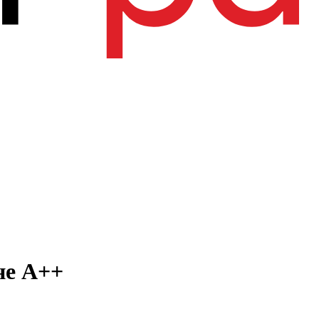
не А++