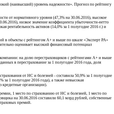
окий (наивысший) уровень надежности». Прогноз по рейтингу
ти от нормативного уровня (47,3% на 30.06.2016), высокое
0.06.2016), низкое значение коэффициента убыточности-нетто
кая рентабельность активов (14,0% за 1 полугодие 2016 г.) и
й в объекты с рейтингом A+ и выше по шкале «Эксперт РА»
ожительно оценивает высокий финансовый потенциал
 компании: на долю перестраховщиков с рейтингами А+ и выше
анных в перестрахование за 1 полугодие 2016 года, доля
трахования от НС и болезней - составила 50,9% за 1 полугодие
% за 1 полугодие 2016 года), а также невысокая
з кредитные организации).
емии, 1 место по страхованию от НС и болезней, 1 место по
вщика на 30.06.2016 составили 60,1 млрд рублей, собственные
 страховых премий.