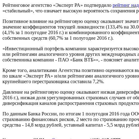
Рейтинговое агентство «Эксперт РА» подтвердило
рейтинг на
«стабильный», что означает высокую вероятность сохранения р
Позитивное влияние на рейтинговую оценку оказывают значите
значение коэффициентов текущей ликвидности (133,4% на 30.06
(4,1% за 1 полугодие 2016 г.) и комбинированного коэффициента
собственных средств (60,7% за 1 полугодие 2016 г.).
«Инвестиционный портфель компании характеризуется высоко
или рейтингами аналогичного уровня других международных а
собственника компании - ПАО «Банк ВТБ»», - поясняет анали
Кроме того, аналитиками Агентства позитивно оцениваются в
по шкале «Эксперт РА» и/или рейтингами аналогичного уровня
крупнейшего перестраховщика составила 7,2%.
Давление на рейтинговую оценку оказывают низкая диверсифика
2016 г.), низкая доля урегулированных страховых случаев от о
диверсификация каналов распространения страховых продуктов 
По данным Банка России, по итогам 1 полугодия 2016 года ОО
страхованию финансовых рисков, 2 место по страхованию проч
средства - 14,8 млрд рублей, уставный капитал - 5,5 млрд рубл