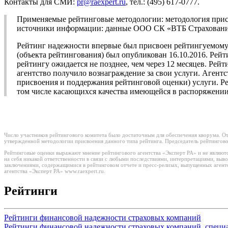
Контакты для СМИ:
pr@raexpert.ru
, тел.: (495) 617-0777.
Применяемые рейтинговые методологии: методология при
источники информации: данные ООО СК «ВТБ Страхование
Рейтинг надежности впервые был присвоен рейтингуемому 
(объекта рейтингования) был опубликован 16.10.2016. Рей
рейтингу ожидается не позднее, чем через 12 месяцев. Ре
агентство получило вознаграждение за свои услуги. Агент
присвоения и поддержания рейтинговой оценки) услуги. Ре
том числе касающихся качества имеющейся в распоряжении
Число участников рейтингового комитета было достаточным для обеспечения кворума. От
утвержденной методологии присвоения данного типа рейтинга. Председатель рейтингово
Рейтинговые оценки выражают мнение рейтингового агентства «Эксперт РА» и не являютс
на себя никакой ответственности в связи с любыми последствиями, интерпретациями, вы
заключениями, содержащимися в рейтинговом отчете и пресс-релизах, выпущенных агент
агентства «Эксперт РА» www.raexpert.ru.
Рейтинги
Рейтинги финансовой надежности страховых компаний
Рейтинги финансовой надежности страховых компаний, специ