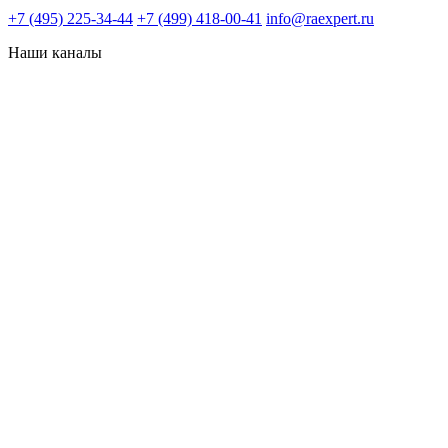
+7 (495) 225-34-44
+7 (499) 418-00-41
info@raexpert.ru
Наши каналы