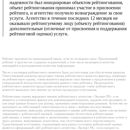
надежности был инициирован объектом рейтингования,
объект рейтингования принимал участие в присвоении
рейтинга, и агентство получило вознаграждение за свои
услуги. Агентство в течение последних 12 месяцев не
оказывало рейтингуемому лицу (объекту рейтингования)
дополнительные (отличные от присвоения и поддержания
рейтинговой оценки) услуги.
Рейтинг присвоен по национальной шкале, если не оговорено иное. Присвоенный
рейтинг и прогноз не содержат ограничений, в том числе касающихся качества
имеющейся в распоряжении агентства информации.
Число участников рейтингового комитета было достаточным для обеспечения кворума.
Ответственный аналитик представил членам рейтингового комитета факторы, влияющие
на рейтинговую оценку, члены комитета выразили свои мнения и предложения в рамках
утвержденной методологии присвоения данного типа рейтинга. Председатель
рейтингового комитета предоставил возможность каждому члену рейтингового
комитета высказать свое мнение до начала процедуры голосования.
Рейтинговые оценки выражают мнение рейтингового агентства «Эксперт РА» и не
являются установлением фактов или рекомендацией покупать, держать или продавать те
или иные ценные бумаги или активы, принимать инвестиционные решения. Агентство не
принимает на себя никакой ответственности в связи с любыми последствиями,
интерпретациями, выводами, рекомендациями и иными действиями, прямо или косвенно
связанными с рейтинговой оценкой, совершенными Агентством рейтинговыми
действиями, а также выводами и заключениями, содержащимися в рейтинговом отчете и
пресс-релизах, выпущенных агентством, или отсутствием всего перечисленного.
Единственным источником, отражающим актуальное состояние рейтинговой оценки,
является официальный сайт рейтингового агентства «Эксперт РА» www.raexpert.ru.