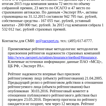
итогам 2015 года компания заняла 72 место по объему
собранной премии, 23 место по ОСАГО и 47 место по
страхованию автокаско. По данным «Эксперт РА», активы
страховщика на 31.12.2015 составили 942 795 тыс. рублей,
собственные средства - 167 055 тыс. рублей, уставный
капитал - 200 000 тыс. рублей. За 2015 год компания собрала 1
532 012 тыс. рублей страховых премий.
Контакты для СМИ:
pr@raexpert.ru
, тел.: (495) 617-0777.
Применяемые рейтинговые методологии: методология
присвоения рейтингов надежности страховых компаний
http://www.raexpert.ru/ratings/insurance/method/#insurance
.
Ключевые источники информации: данные ПАО «МСЦ»,
ЦБ РФ, «Эксперт РА».
Рейтинг надежности впервые был присвоен
рейтингуемому лицу (объекту рейтингования) 21.04.2005.
Предыдущий релиз о рейтинговом действии в отношении
рейтингуемого лица (объекта рейтингования) был
опубликован 30.03.2016. Рейтинговый комитет в
отношении публикуемого рейтингового действия был
проведен 23.05.2016. Пересмотр прогноза по рейтингу
ожидается не позднее, чем через 12 месяцев. Рейтинг