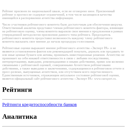
Рейтинг присвоен по национальной шкале, если не оговорено иное. Присвоенный
рейтинг и прогноз не содержат ограничений, в том числе касающихся качества
имеющейся в распоряжении агентства информации.
Число участников рейтингового комитета было достаточным для обеспечения кворума.
Ответственный аналитик представил членам рейтингового комитета факторы, влияющие
на рейтинговую оценку, члены комитета выразили свои мнения и предложения в рамках
утвержденной методологии присвоения данного типа рейтинга. Председатель
рейтингового комитета предоставил возможность каждому члену рейтингового
комитета высказать свое мнение до начала процедуры голосования.
Рейтинговые оценки выражают мнение рейтингового агентства «Эксперт РА» и не
являются установлением фактов или рекомендацией покупать, держать или продавать те
или иные ценные бумаги или активы, принимать инвестиционные решения. Агентство не
принимает на себя никакой ответственности в связи с любыми последствиями,
интерпретациями, выводами, рекомендациями и иными действиями, прямо или косвенно
связанными с рейтинговой оценкой, совершенными Агентством рейтинговыми
действиями, а также выводами и заключениями, содержащимися в рейтинговом отчете и
пресс-релизах, выпущенных агентством, или отсутствием всего перечисленного.
Единственным источником, отражающим актуальное состояние рейтинговой оценки,
является официальный сайт рейтингового агентства «Эксперт РА» www.raexpert.ru.
Рейтинги
Рейтинги кредитоспособности банков
Аналитика