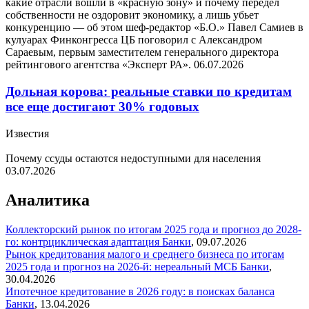
какие отрасли вошли в «красную зону» и почему передел
собственности не оздоровит экономику, а лишь убьет
конкуренцию — об этом шеф-редактор «Б.О.» Павел Самиев в
кулуарах Финконгресса ЦБ поговорил с Александром
Сараевым, первым заместителем генерального директора
рейтингового агентства «Эксперт РА».
06.07.2026
Дольная корова: реальные ставки по кредитам
все еще достигают 30% годовых
Известия
Почему ссуды остаются недоступными для населения
03.07.2026
Аналитика
Коллекторский рынок по итогам 2025 года и прогноз до 2028-
го: контрциклическая адаптация
Банки
,
09.07.2026
Рынок кредитования малого и среднего бизнеса по итогам
2025 года и прогноз на 2026-й: нереальный МСБ
Банки
,
30.04.2026
Ипотечное кредитование в 2026 году: в поисках баланса
Банки
,
13.04.2026