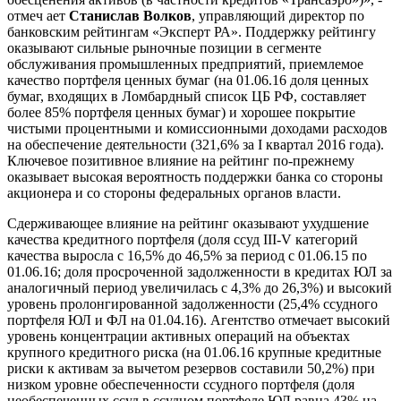
отмеч ает
Станислав Волков
, управляющий директор по
банковским рейтингам «Эксперт РА». Поддержку рейтингу
оказывают сильные рыночные позиции в сегменте
обслуживания промышленных предприятий, приемлемое
качество портфеля ценных бумаг (на 01.06.16 доля ценных
бумаг, входящих в Ломбардный список ЦБ РФ, составляет
более 85% портфеля ценных бумаг) и хорошее покрытие
чистыми процентными и комиссионными доходами расходов
на обеспечение деятельности (321,6% за I квартал 2016 года).
Ключевое позитивное влияние на рейтинг по-прежнему
оказывает высокая вероятность поддержки банка со стороны
акционера и со стороны федеральных органов власти.
Сдерживающее влияние на рейтинг оказывают ухудшение
качества кредитного портфеля (доля ссуд III-V категорий
качества выросла с 16,5% до 46,5% за период с 01.06.15 по
01.06.16; доля просроченной задолженности в кредитах ЮЛ за
аналогичный период увеличилась с 4,3% до 26,3%) и высокий
уровень пролонгированной задолженности (25,4% ссудного
портфеля ЮЛ и ФЛ на 01.04.16). Агентство отмечает высокий
уровень концентрации активных операций на объектах
крупного кредитного риска (на 01.06.16 крупные кредитные
риски к активам за вычетом резервов составили 50,2%) при
низком уровне обеспеченности ссудного портфеля (доля
необеспеченных ссуд в ссудном портфеле ЮЛ равна 43% на