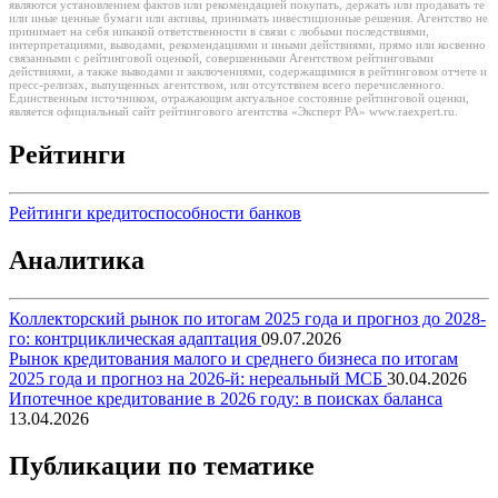
являются установлением фактов или рекомендацией покупать, держать или продавать те
или иные ценные бумаги или активы, принимать инвестиционные решения. Агентство не
принимает на себя никакой ответственности в связи с любыми последствиями,
интерпретациями, выводами, рекомендациями и иными действиями, прямо или косвенно
связанными с рейтинговой оценкой, совершенными Агентством рейтинговыми
действиями, а также выводами и заключениями, содержащимися в рейтинговом отчете и
пресс-релизах, выпущенных агентством, или отсутствием всего перечисленного.
Единственным источником, отражающим актуальное состояние рейтинговой оценки,
является официальный сайт рейтингового агентства «Эксперт РА» www.raexpert.ru.
Рейтинги
Рейтинги кредитоспособности банков
Аналитика
Коллекторский рынок по итогам 2025 года и прогноз до 2028-
го: контрциклическая адаптация
09.07.2026
Рынок кредитования малого и среднего бизнеса по итогам
2025 года и прогноз на 2026-й: нереальный МСБ
30.04.2026
Ипотечное кредитование в 2026 году: в поисках баланса
13.04.2026
Публикации по тематике