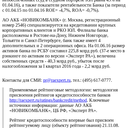
01.04.16), а также показатели рентабельности Банка (за период
с 01.04.15 по 01.04.16 ROE= -4,7%, ROA= -0,7%).
АО АКБ «НОВИКОМБАНК» (г. Москва, регистрационный
номер 2546) специализируется на кредитовании крупных
корпоративных клиентов и РКО ЮЛ. Филиалы банка
расположены в Ростове-на-Дону, Нижнем Новгороде,
Тольятти и Санкт-Петербурге, банк также имеет 4
дополнительных и 2 операционных офиса. На 01.06.16 размер
активов банка по РСБУ составил 225,8 млрд руб. (37-е место в
рэнкинге по активам по версии «Эксперт РА»), величина
собственных средств - 40,3 млрд руб., убыток после
налогообложения за I квартал 2016 года - 2,2 млрд руб.
Контакты для СМИ:
pr@raexpert.ru
, тел.: (495) 617-0777.
Применяемые рейтинговые методологии: методология
присвоения рейтингов кредитоспособности банков
http://raexpert.ru/ratings/bankcredit/method
. Ключевые
источники информации: данные АО АКБ
«НОВИКОМБАНК», ЦБ РФ, «Эксперт РА».
Рейтинг кредитоспособности впервые был присвоен
рейтингуемому лицу (объекту рейтингования) 21.11.08.