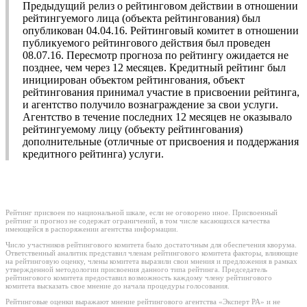
Предыдущий релиз о рейтинговом действии в отношении
рейтингуемого лица (объекта рейтингования) был
опубликован 04.04.16. Рейтинговый комитет в отношении
публикуемого рейтингового действия был проведен
08.07.16. Пересмотр прогноза по рейтингу ожидается не
позднее, чем через 12 месяцев. Кредитный рейтинг был
инициирован объектом рейтингования, объект
рейтингования принимал участие в присвоении рейтинга,
и агентство получило вознаграждение за свои услуги.
Агентство в течение последних 12 месяцев не оказывало
рейтингуемому лицу (объекту рейтингования)
дополнительные (отличные от присвоения и поддержания
кредитного рейтинга) услуги.
Рейтинг присвоен по национальной шкале, если не оговорено иное. Присвоенный
рейтинг и прогноз не содержат ограничений, в том числе касающихся качества
имеющейся в распоряжении агентства информации.
Число участников рейтингового комитета было достаточным для обеспечения кворума.
Ответственный аналитик представил членам рейтингового комитета факторы, влияющие
на рейтинговую оценку, члены комитета выразили свои мнения и предложения в рамках
утвержденной методологии присвоения данного типа рейтинга. Председатель
рейтингового комитета предоставил возможность каждому члену рейтингового
комитета высказать свое мнение до начала процедуры голосования.
Рейтинговые оценки выражают мнение рейтингового агентства «Эксперт РА» и не