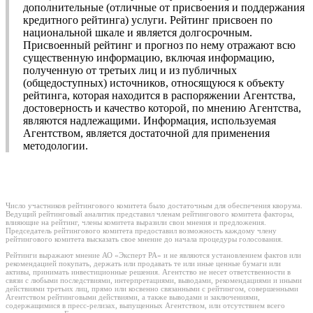
дополнительные (отличные от присвоения и поддержания
кредитного рейтинга) услуги. Рейтинг присвоен по
национальной шкале и является долгосрочным.
Присвоенный рейтинг и прогноз по нему отражают всю
существенную информацию, включая информацию,
полученную от третьих лиц и из публичных
(общедоступных) источников, относящуюся к объекту
рейтинга, которая находится в распоряжении Агентства,
достоверность и качество которой, по мнению Агентства,
являются надлежащими. Информация, используемая
Агентством, является достаточной для применения
методологии.
Число участников рейтингового комитета было достаточным для обеспечения кворума.
Ведущий рейтинговый аналитик представил членам рейтингового комитета факторы,
влияющие на рейтинг, члены комитета выразили свои мнения и предложения.
Председатель рейтингового комитета предоставил возможность каждому члену
рейтингового комитета высказать свое мнение до начала процедуры голосования.
Рейтинги выражают мнение АО «Эксперт РА» и не являются установлением фактов или
рекомендацией покупать, держать или продавать те или иные ценные бумаги или
активы, принимать инвестиционные решения. Агентство не несет ответственности в
связи с любыми последствиями, интерпретациями, выводами, рекомендациями и иными
действиями третьих лиц, прямо или косвенно связанными с рейтингом, совершенными
Агентством рейтинговыми действиями, а также выводами и заключениями,
содержащимися в пресс-релизах, выпущенных Агентством, или отсутствием всего