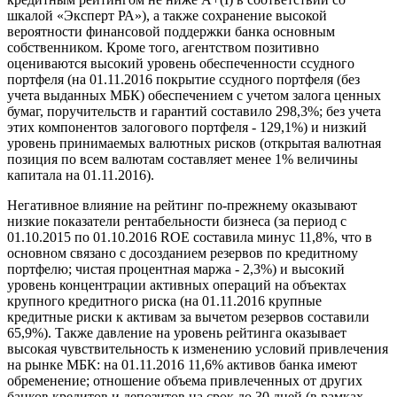
шкалой «Эксперт РА»), а также сохранение высокой
вероятности финансовой поддержки банка основным
собственником. Кроме того, агентством позитивно
оцениваются высокий уровень обеспеченности ссудного
портфеля (на 01.11.2016 покрытие ссудного портфеля (без
учета выданных МБК) обеспечением с учетом залога ценных
бумаг, поручительств и гарантий составило 298,3%; без учета
этих компонентов залогового портфеля - 129,1%) и низкий
уровень принимаемых валютных рисков (открытая валютная
позиция по всем валютам составляет менее 1% величины
капитала на 01.11.2016).
Негативное влияние на рейтинг по-прежнему оказывают
низкие показатели рентабельности бизнеса (за период с
01.10.2015 по 01.10.2016 ROE составила минус 11,8%, что в
основном связано с досозданием резервов по кредитному
портфелю; чистая процентная маржа - 2,3%) и высокий
уровень концентрации активных операций на объектах
крупного кредитного риска (на 01.11.2016 крупные
кредитные риски к активам за вычетом резервов составили
65,9%). Также давление на уровень рейтинга оказывает
высокая чувствительность к изменению условий привлечения
на рынке МБК: на 01.11.2016 11,6% активов банка имеют
обременение; отношение объема привлеченных от других
банков кредитов и депозитов на срок до 30 дней (в рамках