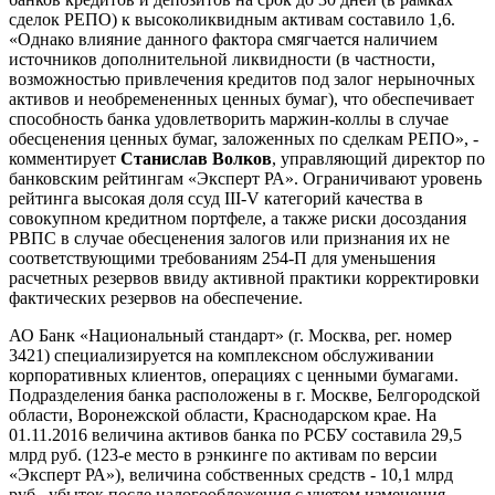
сделок РЕПО) к высоколиквидным активам составило 1,6.
«Однако влияние данного фактора смягчается наличием
источников дополнительной ликвидности (в частности,
возможностью привлечения кредитов под залог нерыночных
активов и необремененных ценных бумаг), что обеспечивает
способность банка удовлетворить маржин-коллы в случае
обесценения ценных бумаг, заложенных по сделкам РЕПО», -
комментирует
Станислав Волков
, управляющий директор по
банковским рейтингам «Эксперт РА». Ограничивают уровень
рейтинга высокая доля ссуд III-V категорий качества в
совокупном кредитном портфеле, а также риски досоздания
РВПС в случае обесценения залогов или признания их не
соответствующими требованиям 254-П для уменьшения
расчетных резервов ввиду активной практики корректировки
фактических резервов на обеспечение.
АО Банк «Национальный стандарт» (г. Москва, рег. номер
3421) специализируется на комплексном обслуживании
корпоративных клиентов, операциях с ценными бумагами.
Подразделения банка расположены в г. Москве, Белгородской
области, Воронежской области, Краснодарском крае. На
01.11.2016 величина активов банка по РСБУ составила 29,5
млрд руб. (123-е место в рэнкинге по активам по версии
«Эксперт РА»), величина собственных средств - 10,1 млрд
руб., убыток после налогообложения с учетом изменения