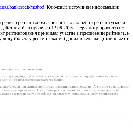
ratings/bankcredit/method
. Ключевые источники информации:
й релиз о рейтинговом действии в отношении рейтингуемого
 действия был проведен 12.08.2016. Пересмотр прогноза по
ект рейтингования принимал участие в присвоении рейтинга, и
му лицу (объекту рейтингования) дополнительные (отличные от
ряжении агентства информации.
тинговую оценку, члены комитета выразили свои мнения и предложения в рамках
е мнение до начала процедуры голосования.
ценные бумаги или активы, принимать инвестиционные решения. Агентство не принимает
й оценкой, совершенными Агентством рейтинговыми действиями, а также выводами и
уальное состояние рейтинговой оценки, является официальный сайт рейтингового