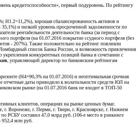
вень кредитоспособности», первый подуровень. По рейтингу
%; Н1.2=11,2%), хорошая сбалансированность активов и
 35,1%) и низкий уровень просроченной задолженности по
затели рентабельности деятельности банка (за период с
го портфеля (на 01.07.2016 покрытие ссудного портфеля (без
ентов - 207%). Также положительно на рейтинг повлияли
 Ломбардный список Банка России, и возможность привлечения
 укрепления конкурентных позиций банка в сочетании с
ков
, управляющий директор по банковским рейтингам
ризонте (Н4=90,3% на 01.07.2016) и неоптимальная срочная
ные отчетные даты приводило к волатильности средств ЮЛ на
нковском рынке (на 01.07.2016 банк не входит в ТОП-50
ативных клиентов, операциях на рынке ценных бумаг.
г. Воронеже, г. Перми, г. Твери, г. Красноярске, г. Нижнем
а по РСБУ составил 47,0 млрд руб. (106-е место в рэнкинге
 952,4 млн руб.