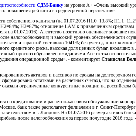
едитоспособности
СДМ-Банку
на уровне А+ «Очень высокий уро
сть повышения рейтинга в среднесрочной перспективе.
и собственного капитала (на 01.07.2016 Н1.0=13,8%; Н1.1=11,2
16 Н2=84%; Н3=87%; отношение LAM к привлеченным средствам -
я на 01.07.2016). Агентство позитивно оценивает хорошие пока
сле налогообложения) и высокий уровень обеспеченности ссудно
ительств и гарантий составило 1041%; без учета данных компон
ого кредитного риска, высокая доля ценных бумаг, входящих в
ивный прогноз обусловлен ожиданиями Агентства относительно
худшения операционной среды», - комментирует
Станислав Вол
сированность активов и пассивов по срокам на долгосрочном го
Л сформировано остатками на расчетных счетах), что на отдель
 оказали ограниченные конкурентные позиции на российском ба
ется на кредитовании и расчетно-кассовом обслуживании корпор
скве, банк также располагает филиалами в г. Санкт-Петербурге, 
дставительством в г. Лондоне. На 01.07.2016 размер активов банк
 прибыль после налогообложения за первое полугодие 2016 года -