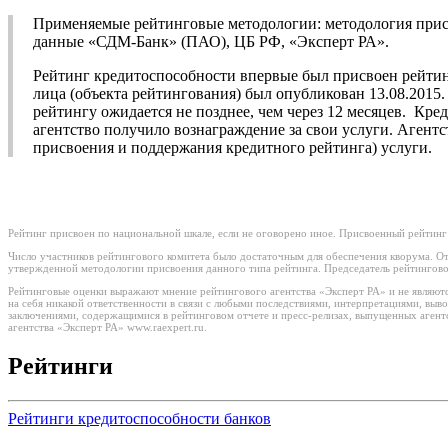
Применяемые рейтинговые методологии: методология прис
данные «СДМ-Банк» (ПАО), ЦБ РФ, «Эксперт РА».
Рейтинг кредитоспособности впервые был присвоен рейтин
лица (объекта рейтингования) был опубликован 13.08.2015
рейтингу ожидается не позднее, чем через 12 месяцев. Кр
агентство получило вознаграждение за свои услуги. Агент
присвоения и поддержания кредитного рейтинга) услуги.
Рейтинг присвоен по национальной шкале, если не оговорено иное. Присвоенный рейтинг
Число участников рейтингового комитета было достаточным для обеспечения кворума. От
утвержденной методологии присвоения данного типа рейтинга. Председатель рейтингово
Рейтинговые оценки выражают мнение рейтингового агентства «Эксперт РА» и не являютс
на себя никакой ответственности в связи с любыми последствиями, интерпретациями, вы
заключениями, содержащимися в рейтинговом отчете и пресс-релизах, выпущенных агент
агентства «Эксперт РА» www.raexpert.ru.
Рейтинги
Рейтинги кредитоспособности банков