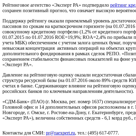
Рейтинговое агентство «Эксперт РА» подтвердило
рейтинг кр
сохранен позитивный прогноз, что означает высокую вероятно
Поддержку рейтингу оказали приемлемый уровень достаточност
пассивов по срокам на краткосрочном горизонте (на 01.07.20
совокупному кредитному портфелю (1,2% от кредитного портфел
01.07.2015 по 01.07.2016 ROE=19,9%; ROA=2,4% по прибыли по
учета МБК) обеспечением с учетом залога ценных бумаг, поруч
невысокая концентрация активных операций на объектах крупн
дополнительного фондирования в рамках сделок РЕПО. «Позит
сохранением стабильности финансовых показателей на фоне у
«Эксперт РА».
Давление на рейтинговую оценку оказали недостаточная сбалан
структура ресурсной базы (на 01.07.2016 около 89% средств Ю
счетах в банке. Сдерживающее влияние на рейтинговую оценку
российских банков по ключевым направлениям деятельности).
«СДМ-Банк» (ПАО) (г. Москва, рег. номер 1637) специализиру
Головной офис и 14 дополнительных офисов расположены в г. Мо
Новгороде, г. Омске, г. Ростове-на-Дону, г. Екатеринбурге, пре
«Эксперт РА»), величина собственных средств - 6,1 млрд руб.,
Контакты для СМИ:
pr@raexpert.ru
, тел.: (495) 617-0777.