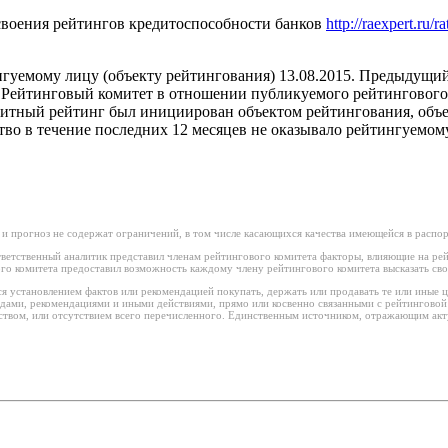
воения рейтингов кредитоспособности банков
http://raexpert.ru/
гуемому лицу (объекту рейтингования) 13.08.2015. Предыдущи
. Рейтинговый комитет в отношении публикуемого рейтингового
едитный рейтинг был инициирован объектом рейтингования, объ
ство в течение последних 12 месяцев не оказывало рейтингуемо
 и прогноз не содержат ограничений, в том числе касающихся качества имеющейся в распо
ветственный аналитик представил членам рейтингового комитета факторы, влияющие на рей
го комитета предоставил возможность каждому члену рейтингового комитета высказать сво
я установлением фактов или рекомендацией покупать, держать или продавать те или иные 
водами, рекомендациями и иными действиями, прямо или косвенно связанными с рейтингово
ством, или отсутствием всего перечисленного. Единственным источником, отражающим акт