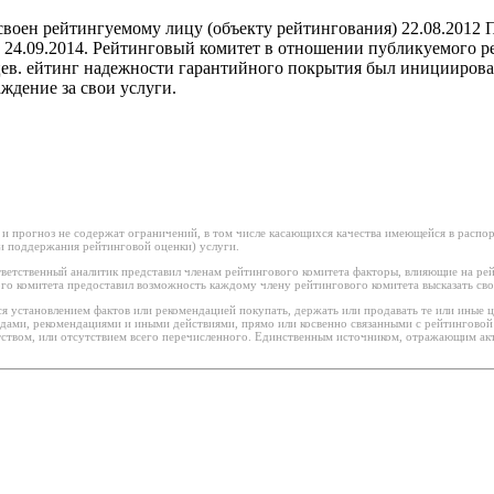
воен рейтингуемому лицу (объекту рейтингования) 22.08.2012
 24.09.2014. Рейтинговый комитет в отношении публикуемого р
сяцев. ейтинг надежности гарантийного покрытия был иницииров
ждение за свои услуги.
 и прогноз не содержат ограничений, в том числе касающихся качества имеющейся в распор
и поддержания рейтинговой оценки) услуги.
ветственный аналитик представил членам рейтингового комитета факторы, влияющие на рей
го комитета предоставил возможность каждому члену рейтингового комитета высказать сво
я установлением фактов или рекомендацией покупать, держать или продавать те или иные 
водами, рекомендациями и иными действиями, прямо или косвенно связанными с рейтингово
ством, или отсутствием всего перечисленного. Единственным источником, отражающим акт