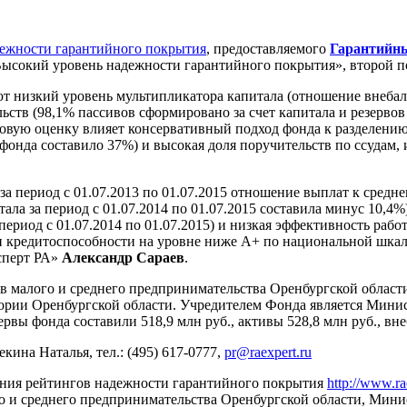
дежности гарантийного покрытия
, предоставляемого
Гарантийны
«Высокий уровень надежности гарантийного покрытия», второй п
 низкий уровень мультипликатора капитала (отношение внебала
льств (98,1% пассивов сформировано за счет капитала и резерво
овую оценку влияет консервативный подход фонда к разделени
 фонда составило 37%) и высокая доля поручительств по ссудам
 период с 01.07.2013 по 01.07.2015 отношение выплат к средне
тала за период с 01.07.2014 по 01.07.2015 составила минус 10,
период с 01.07.2014 по 01.07.2015) и низкая эффективность рабо
 кредитоспособности на уровне ниже А+ по национальной шкале 
сперт РА»
Александр Сараев
.
малого и среднего предпринимательства Оренбургской области» 
ории Оренбургской области. Учредителем Фонда является Мини
рвы фонда составили 518,9 млн руб., активы 528,8 млн руб., вне
кина Наталья, тел.: (495) 617-0777,
pr@raexpert.ru
ния рейтингов надежности гарантийного покрытия
http://www.ra
 и среднего предпринимательства Оренбургской области, Минис