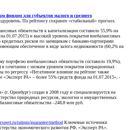
м фондом для субъектов малого и среднего
одуровень. По рейтингу сохранен «стабильный» прогноз.
нсовых обязательств к капитализации составило 55,9% на
в на 01.07.2015) и высокий уровень покрытия внебалансовых
ю кредитных рисков по заемщикам с банками-партнерами
, имеющим обеспечение в виде залога недвижимости (60,2% на
му портфелю внебалансовых обязательств составило 19,9%),
4%) в сочетании с низким уровнем покрытия операционных
ты по регрессу. «Негативное влияние на рейтинг также
«Эксперт РА» – более 55% средств фонда на 01.07.2015», -
(г. Оренбург) создан в 2008 году и специализируется на
стерство природных ресурсов, экологии и имущественных
балансовые обязательства –248,8 млн руб.
expert.ru/ratings/guarantee/method
Ключевые источники
терства экономического развития РФ, «Эксперт РА».