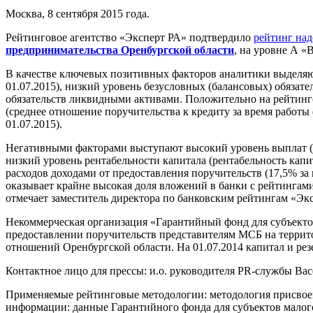
Москва, 8 сентября 2015 года.
Рейтинговое агентство «Эксперт РА» подтвердило
рейтинг на
предпринимательства Оренбургской области
, на уровне А 
В качестве ключевых позитивных факторов аналитики выделяют
01.07.2015), низкий уровень безусловных (балансовых) обязате
обязательств ликвидными активами. Положительно на рейтинг
(среднее отношение поручительства к кредиту за время работы
01.07.2015).
Негативными факторами выступают высокий уровень выплат (за
низкий уровень рентабельности капитала (рентабельность капи
расходов доходами от предоставления поручительств (17,5% за 
оказывает крайне высокая доля вложений в банки с рейтингами
отмечает заместитель директора по банковским рейтингам «Эк
Некоммерческая организация «Гарантийный фонд для субъектов 
предоставлении поручительств представителям МСБ на террит
отношений Оренбургской области. На 01.07.2014 капитал и резе
Контактное лицо для прессы: и.о. руководителя PR-службы Васе
Применяемые рейтинговые методологии: методология присвое
информации: данные Гарантийного фонда для субъектов малого