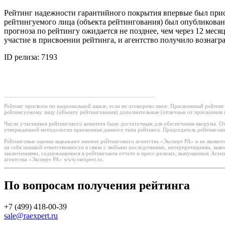
Рейтинг надежности гарантийного покрытия впервые был прис
рейтингуемого лица (объекта рейтингования) был опубликован
прогноза по рейтингу ожидается не позднее, чем через 12 ме
участие в присвоении рейтинга, и агентство получило вознагра
ID релиза: 7193
Рейтинг присвоен по национальной шкале, если не оговорено иное. Присвоенный рейтинг
рейтингуемому лицу (объекту рейтингования) дополнительные (отличные от присвоения 
Число участников рейтингового комитета было достаточным для обеспечения кворума. От
утвержденной методологии присвоения данного типа рейтинга. Председатель рейтингово
Рейтинговые оценки выражают мнение рейтингового агентства «Эксперт РА» и не являютс
на себя никакой ответственности в связи с любыми последствиями, интерпретациями, вы
заключениями, содержащимися в рейтинговом отчете и пресс-релизах, выпущенных Агент
агентства «Эксперт РА» www.raexpert.ru.
По вопросам получения рейтинга
+7 (499) 418-00-39
sale@raexpert.ru