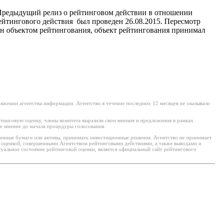
 Предыдущий релиз о рейтинговом действии в отношении
ейтингового действия был проведен 26.08.2015. Пересмотр
ан объектом рейтингования, объект рейтингования принимал
яжении агентства информации. Агентство в течение последних 12 месяцев не оказывало
тинговую оценку, члены комитета выразили свои мнения и предложения в рамках
е мнение до начала процедуры голосования.
ценные бумаги или активы, принимать инвестиционные решения. Агентство не принимает
й оценкой, совершенными Агентством рейтинговыми действиями, а также выводами и
уальное состояние рейтинговой оценки, является официальный сайт рейтингового