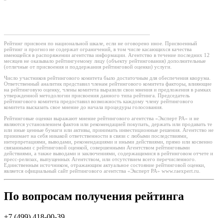
Рейтинг присвоен по национальной шкале, если не оговорено иное. Присвоенный
рейтинг и прогноз не содержат ограничений, в том числе касающихся качества
имеющейся в распоряжении агентства информации. Агентство в течение последних 12
месяцев не оказывало рейтингуемому лицу (объекту рейтингования) дополнительные
(отличные от присвоения и поддержания рейтинговой оценки) услуги.
Число участников рейтингового комитета было достаточным для обеспечения кворума.
Ответственный аналитик представил членам рейтингового комитета факторы, влияющие
на рейтинговую оценку, члены комитета выразили свои мнения и предложения в рамках
утвержденной методологии присвоения данного типа рейтинга. Председатель
рейтингового комитета предоставил возможность каждому члену рейтингового
комитета высказать свое мнение до начала процедуры голосования.
Рейтинговые оценки выражают мнение рейтингового агентства «Эксперт РА» и не
являются установлением фактов или рекомендацией покупать, держать или продавать те
или иные ценные бумаги или активы, принимать инвестиционные решения. Агентство не
принимает на себя никакой ответственности в связи с любыми последствиями,
интерпретациями, выводами, рекомендациями и иными действиями, прямо или косвенно
связанными с рейтинговой оценкой, совершенными Агентством рейтинговыми
действиями, а также выводами и заключениями, содержащимися в рейтинговом отчете и
пресс-релизах, выпущенных Агентством, или отсутствием всего перечисленного.
Единственным источником, отражающим актуальное состояние рейтинговой оценки,
является официальный сайт рейтингового агентства «Эксперт РА» www.raexpert.ru.
По вопросам получения рейтинга
+7 (499) 418-00-39