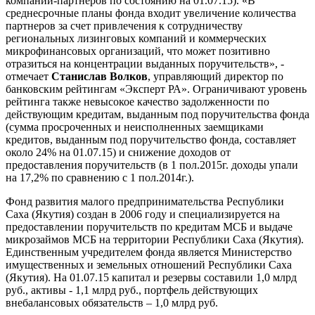
компаний-партнёров по состоянию на 01.07.15). «В
среднесрочные планы фонда входит увеличение количества
партнеров за счет привлечения к сотрудничеству
региональных лизинговых компаний и коммерческих
микрофинансовых организаций, что может позитивно
отразиться на концентрации выданных поручительств», -
отмечает
Станислав Волков
, управляющий директор по
банковским рейтингам «Эксперт РА». Ограничивают уровень
рейтинга также невысокое качество задолженности по
действующим кредитам, выданным под поручительства фонда
(сумма просроченных и неисполненных заемщиками
кредитов, выданным под поручительство фонда, составляет
около 24% на 01.07.15) и снижение доходов от
предоставления поручительств (в 1 пол.2015г. доходы упали
на 17,2% по сравнению с 1 пол.2014г.).
Фонд развития малого предпринимательства Республики
Саха (Якутия) создан в 2006 году и специализируется на
предоставлении поручительств по кредитам МСБ и выдаче
микрозаймов МСБ на территории Республики Саха (Якутия).
Единственным учредителем фонда является Министерство
имущественных и земельных отношений Республики Саха
(Якутия). На 01.07.15 капитал и резервы составили 1,0 млрд
руб., активы - 1,1 млрд руб., портфель действующих
внебалансовых обязательств – 1,0 млрд руб.