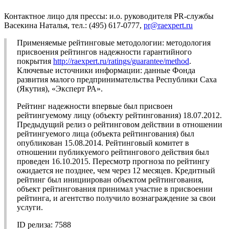
Контактное лицо для прессы: и.о. руководителя PR-службы
Васекина Наталья, тел.: (495) 617-0777,
pr@raexpert.ru
Применяемые рейтинговые методологии: методология
присвоения рейтингов надежности гарантийного
покрытия
http://raexpert.ru/ratings/guarantee/method
.
Ключевые источники информации: данные Фонда
развития малого предпринимательства Республики Саха
(Якутия), «Эксперт РА».
Рейтинг надежности впервые был присвоен
рейтингуемому лицу (объекту рейтингования) 18.07.2012.
Предыдущий релиз о рейтинговом действии в отношении
рейтингуемого лица (объекта рейтингования) был
опубликован 15.08.2014. Рейтинговый комитет в
отношении публикуемого рейтингового действия был
проведен 16.10.2015. Пересмотр прогноза по рейтингу
ожидается не позднее, чем через 12 месяцев. Кредитный
рейтинг был инициирован объектом рейтингования,
объект рейтингования принимал участие в присвоении
рейтинга, и агентство получило вознаграждение за свои
услуги.
ID релиза: 7588