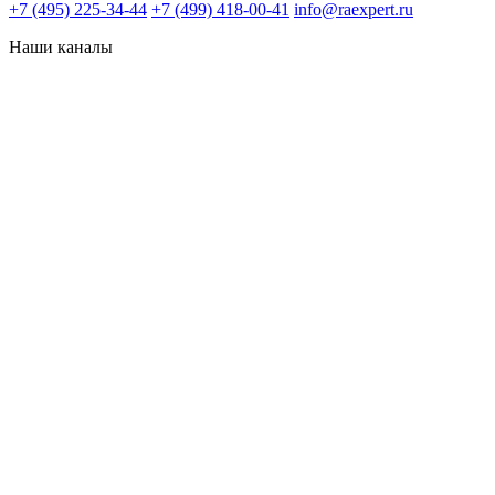
+7 (495) 225-34-44
+7 (499) 418-00-41
info@raexpert.ru
Наши каналы