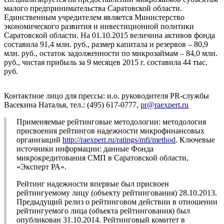
малого предпринимательства Саратовской области.
Единственным учредителем является Министерство
экономического развития и инвестиционной политики
Саратовской области. На 01.10.2015 величина активов фонда
составила 91,4 млн. руб., размер капитала и резервов – 80,9
млн. руб., остаток задолженности по микрозаймам – 84,0 млн.
руб., чистая прибыль за 9 месяцев 2015 г. составила 44 тыс.
руб.
Контактное лицо для прессы: и.о. руководителя PR-службы
Васекина Наталья, тел.: (495) 617-0777,
pr@raexpert.ru
Применяемые рейтинговые методологии: методология
присвоения рейтингов надежности микрофинансовых
организаций
http://raexpert.ru/ratings/mfi/method
. Ключевые
источники информации: данные Фонда
микрокредитования СМП в Саратовской области,
«Эксперт РА».
Рейтинг надежности впервые был присвоен
рейтингуемому лицу (объекту рейтингования) 28.10.2013.
Предыдущий релиз о рейтинговом действии в отношении
рейтингуемого лица (объекта рейтингования) был
опубликован 31.10.2014. Рейтинговый комитет в