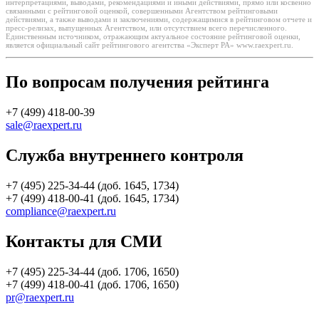
интерпретациями, выводами, рекомендациями и иными действиями, прямо или косвенно
связанными с рейтинговой оценкой, совершенными Агентством рейтинговыми
действиями, а также выводами и заключениями, содержащимися в рейтинговом отчете и
пресс-релизах, выпущенных Агентством, или отсутствием всего перечисленного.
Единственным источником, отражающим актуальное состояние рейтинговой оценки,
является официальный сайт рейтингового агентства «Эксперт РА» www.raexpert.ru.
По вопросам получения рейтинга
+7 (499) 418-00-39
sale@raexpert.ru
Служба внутреннего контроля
+7 (495) 225-34-44 (доб. 1645, 1734)
+7 (499) 418-00-41 (доб. 1645, 1734)
compliance@raexpert.ru
Контакты для СМИ
+7 (495) 225-34-44 (доб. 1706, 1650)
+7 (499) 418-00-41 (доб. 1706, 1650)
pr@raexpert.ru