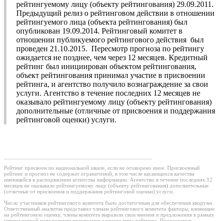
рейтингуемому лицу (объекту рейтингования) 29.09.2011.
Предыдущий релиз о рейтинговом действии в отношении
рейтингуемого лица (объекта рейтингования) был
опубликован 19.09.2014. Рейтинговый комитет в
отношении публикуемого рейтингового действия был
проведен 21.10.2015. Пересмотр прогноза по рейтингу
ожидается не позднее, чем через 12 месяцев. Кредитный
рейтинг был инициирован объектом рейтингования,
объект рейтингования принимал участие в присвоении
рейтинга, и агентство получило вознаграждение за свои
услуги. Агентство в течение последних 12 месяцев не
оказывало рейтингуемому лицу (объекту рейтингования)
дополнительные (отличные от присвоения и поддержания
рейтинговой оценки) услуги.
Рейтинг присвоен по национальной шкале, если не оговорено иное. Присвоенный
рейтинг и прогноз не содержат ограничений, в том числе касающихся качества
имеющейся в распоряжении агентства информации. Агентство в течение последних 12
месяцев не оказывало рейтингуемому лицу (объекту рейтингования) дополнительные
(отличные от присвоения и поддержания рейтинговой оценки) услуги.
Число участников рейтингового комитета было достаточным для обеспечения кворума.
Ответственный аналитик представил членам рейтингового комитета факторы, влияющие
на рейтинговую оценку, члены комитета выразили свои мнения и предложения в рамках
утвержденной методологии присвоения данного типа рейтинга. Председатель