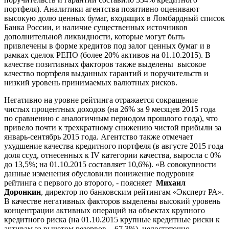
портфеля). Аналитики агентства позитивно оценивают
высокую долю ценных бумаг, входящих в Ломбардный список
Банка России, и наличие существенных источников
дополнительной ликвидности, которые могут быть
привлечены в форме кредитов под залог ценных бумаг и в
рамках сделок РЕПО (более 20% активов на 01.10.2015). В
качестве позитивных факторов также выделены высокое
качество портфеля выданных гарантий и поручительств и
низкий уровень принимаемых валютных рисков.
Негативно на уровне рейтинга отражается сокращение
чистых процентных доходов (на 26% за 9 месяцев 2015 года
по сравнению с аналогичным периодом прошлого года), что
привело почти к трехкратному снижению чистой прибыли за
январь-сентябрь 2015 года. Агентство также отмечает
ухудшение качества кредитного портфеля (в августе 2015 года
доля ссуд, отнесенных к IV категории качества, выросла с 0%
до 13,5%; на 01.10.2015 составляет 10,6%). «В совокупности
данные изменения обусловили понижение подуровня
рейтинга с первого до второго, - поясняет
Михаил
Доронкин
, директор по банковским рейтингам «Эксперт РА».
В качестве негативных факторов выделены высокий уровень
концентрации активных операций на объектах крупного
кредитного риска (на 01.10.2015 крупные кредитные риски к
активам за вычетом резервов – 67,3%), недостаточно