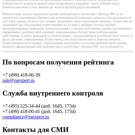
рейтингового комитета предоставил возможность каждому члену рейтингового
комитета высказать свое мнение до начала процедуры голосования.
Рейтинговые оценки выражают мнение рейтингового агентства «Эксперт РА» и не
являются установлением фактов или рекомендацией покупать, держать или продавать те
или иные ценные бумаги или активы, принимать инвестиционные решения. Агентство не
принимает на себя никакой ответственности в связи с любыми последствиями,
интерпретациями, выводами, рекомендациями и иными действиями, прямо или косвенно
связанными с рейтинговой оценкой, совершенными Агентством рейтинговыми
действиями, а также выводами и заключениями, содержащимися в рейтинговом отчете и
пресс-релизах, выпущенных Агентством, или отсутствием всего перечисленного.
Единственным источником, отражающим актуальное состояние рейтинговой оценки,
является официальный сайт рейтингового агентства «Эксперт РА» www.raexpert.ru.
По вопросам получения рейтинга
+7 (499) 418-00-39
sale@raexpert.ru
Служба внутреннего контроля
+7 (495) 225-34-44 (доб. 1645, 1734)
+7 (499) 418-00-41 (доб. 1645, 1734)
compliance@raexpert.ru
Контакты для СМИ