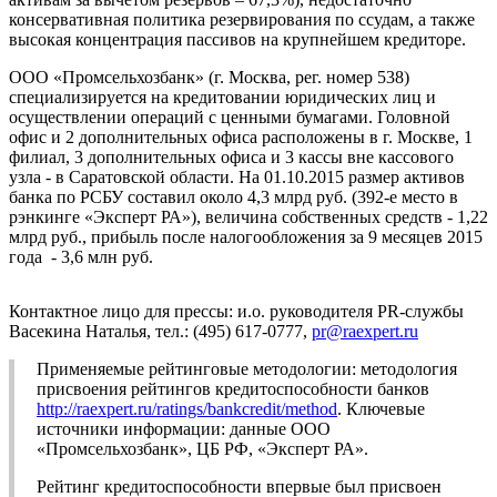
консервативная политика резервирования по ссудам, а также
высокая концентрация пассивов на крупнейшем кредиторе.
ООО «Промсельхозбанк» (г. Москва, рег. номер 538)
специализируется на кредитовании юридических лиц и
осуществлении операций с ценными бумагами. Головной
офис и 2 дополнительных офиса расположены в г. Москве, 1
филиал, 3 дополнительных офиса и 3 кассы вне кассового
узла - в Саратовской области. На 01.10.2015 размер активов
банка по РСБУ составил около 4,3 млрд руб. (392-е место в
рэнкинге «Эксперт РА»), величина собственных средств - 1,22
млрд руб., прибыль после налогообложения за 9 месяцев 2015
года - 3,6 млн руб.
Контактное лицо для прессы: и.о. руководителя PR-службы
Васекина Наталья, тел.: (495) 617-0777,
pr@raexpert.ru
Применяемые рейтинговые методологии: методология
присвоения рейтингов кредитоспособности банков
http://raexpert.ru/ratings/bankcredit/method
. Ключевые
источники информации: данные ООО
«Промсельхозбанк», ЦБ РФ, «Эксперт РА».
Рейтинг кредитоспособности впервые был присвоен