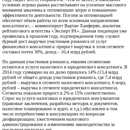
условиях игроки рынка рассчитывают на усиление массового
внимания заказчика к оптимизации затрат и повышению
эффективности деятельности. Погоня за оптимизацией
обеспечит объем работы по всем основным направлениям
консалтинга», – комментирует Вартан Ханферян, аналитик
рейтингового агентства «Эксперт РА». Данная тенденция уже
проявилась в прошлом году, подтверждением тому служит
бурный рост выручки участников рэнкинга от услуг
финансового консалтинга: прирост выручки в этом сегменте
составил почти 30%, доход – 10,4 млрд рублей.
По данным участников рэнкинга, емкими сегментами
остаются и услуги налогового и юридического консалтинга. В
2014 году суммарно на их долю пришлось 14% (13,4 млрд
рублей от общего дохода участников рэнкинга, где 7,4 млрд
рублей – выручка в сегменте налогового консалтинга, 6 млрд
рублей – выручка в сегменте юридического консалтинга).
Сегменты показали прирост в 2% и 15% соответственно.
Спрос на услуги налоговых и юридических консультантов
(правовые заключения, разработка методик и документов,
налоговое планирование и аудит, и т.д.) обусловлен в том
числе потребностями в консультациях по вопросам
деофшоризации; ужесточением налогового
администрирования и изменениями законодательства за
последние несколько лет.