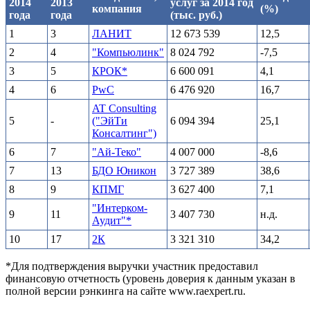
2014
2013
услуг за 2014 год
компания
(%)
года
года
(тыс. руб.)
1
3
ЛАНИТ
12 673 539
12,5
2
4
"Компьюлинк"
8 024 792
-7,5
3
5
КРОК*
6 600 091
4,1
4
6
PwC
6 476 920
16,7
AT Consulting
5
-
("ЭйТи
6 094 394
25,1
Консалтинг")
6
7
"Ай-Теко"
4 007 000
-8,6
7
13
БДО Юникон
3 727 389
38,6
8
9
КПМГ
3 627 400
7,1
"Интерком-
9
11
3 407 730
н.д.
Аудит"*
10
17
2К
3 321 310
34,2
*Для подтверждения выручки участник предоставил
финансовую отчетность (уровень доверия к данным указан в
полной версии рэнкинга на сайте www.raexpert.ru.