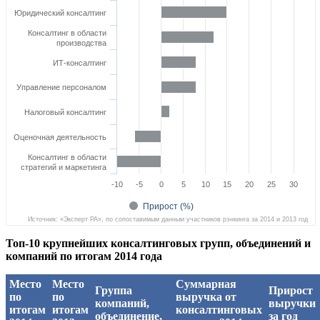
Юридический консалтинг
Консалтинг в области
производства
ИТ-консалтинг
Управление персоналом
Налоговый консалтинг
Оценочная деятельность
Консалтинг в области
стратегий и маркетинга
-10
-5
0
5
10
15
20
25
30
Прирост (%)
Источник: «Эксперт РА», по сопоставимым данным участников рэнкинга за 2014 и 2013 год
Топ-10 крупнейших консалтинговых групп, объединений и
компаний по итогам 2014 года
Место
Место
Суммарная
Группа
Прирост
по
по
выручка от
компаний,
выручки
итогам
итогам
консалтинговых
объединение,
за год