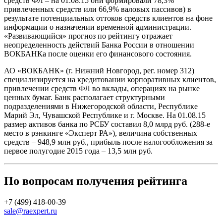
средств ФЛ – на 01.08.15 они формировали 78,3%
привлеченных средств или 66,9% валовых пассивов) в
результате потенциальных оттоков средств клиентов на фоне
информации о назначении временной администрации.
«Развивающийся» прогноз по рейтингу отражает
неопределенность действий Банка России в отношении
ВОКБАНКа после оценки его финансового состояния.
АО «ВОКБАНК» (г. Нижний Новгород, рег. номер 312)
специализируется на кредитовании корпоративных клиентов,
привлечении средств ФЛ во вклады, операциях на рынке
ценных бумаг. Банк располагает структурными
подразделениями в Нижегородской области, Республике
Марий Эл, Чувашской Республике и г. Москве. На 01.08.15
размер активов банка по РСБУ составил 8,0 млрд руб. (288-е
место в рэнкинге «Эксперт РА»), величина собственных
средств – 948,9 млн руб., прибыль после налогообложения за
первое полугодие 2015 года – 13,5 млн руб.
По вопросам получения рейтинга
+7 (499) 418-00-39
sale@raexpert.ru