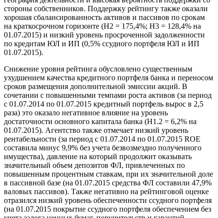
стороны собственников. Поддержку рейтингу также оказали
хорошая сбалансированность активов и пассивов по срокам
на краткосрочном горизонте (Н2 = 175,4%; Н3 = 128,4% на
01.07.2015) и низкий уровень просроченной задолженности
по кредитам ЮЛ и ИП (0,5% ссудного портфеля ЮЛ и ИП
01.07.2015).
Снижение уровня рейтинга обусловлено существенным
ухудшением качества кредитного портфеля банка и переносом
сроков размещения дополнительной эмиссии акций. В
сочетании с повышенными темпами роста активов (за период
с 01.07.2014 по 01.07.2015 кредитный портфель вырос в 2,5
раза) это оказало негативное влияние на уровень
достаточности основного капитала банка (Н1.2 = 6,2% на
01.07.2015). Агентство также отмечает низкий уровень
рентабельности (за период с 01.07.2014 по 01.07.2015 ROE
составила минус 9,9% без учета безвозмездно полученного
имущества), давление на который продолжит оказывать
значительный объем депозитов ФЛ, привлеченных по
повышенным процентным ставкам, при их значительной доле
в пассивной базе (на 01.07.2015 средства ФЛ составили 47,9%
валовых пассивов). Также негативно на рейтинговой оценке
отразился низкий уровень обеспеченности ссудного портфеля
(на 01.07.2015 покрытие ссудного портфеля обеспечением без
учета залога ценных бумаг, поручительств и гарантий