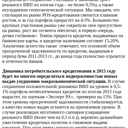
реального ВВП по итогам года – не более 0,5%), а также
неухудшение геополитический ситуации. Мы ожидаем, что
стагнация на рынке POS-кредитования сменится плавным
ростом, и за год портфель прирастет на 4-5%. Большинство
крупных участников рынка уже сократили свое присутствие
на рынке, рост же сегмента обеспечат, в первую очередь,
дочки госбанков». Темпы прироста кредитов, выдаваемых на
банковские карты, и кредитов наличными составят 15-20%.
Аналитики агентства также отмечают, что основной объем
просроченной задолженности по кредитам, выданным в
период бума 2011-2013 гг., до конца года полностью отразится
в отчетности банков.
Динамика потребительского кредитования в 2015 году
будет во многом определяться подверженностью новых
выдач ухудшению макроэкономической ситуации.
В случае
сохранения положительной динамики ВВП на уровне в 0,5-
1% портфель необеспеченных кредитов по итогам 2015 года
вырастет, по оценкам «Эксперт РА», примерно на 15%. При
этом уровень просроченной задолженности стабилизируется,
а качество новых выдач останется на приемлемом уровне. В
случае реализации негативного сценария (сокращение
реального ВВП (более чем на 0,5 п.п.)), вероятно дальнейшее
ужесточение кредитных политик и снижение выдачи
кредитов. При этом темпы прироста необеспеченной розницы