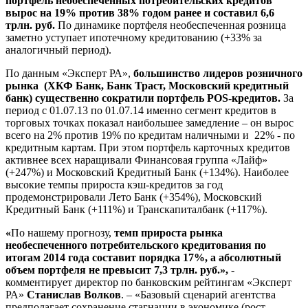
портфель необеспеченных потребительских кредитов
вырос на 19% против 38% годом ранее и составил 6,6
трлн. руб.
По динамике портфеля необеспеченная розница
заметно уступает ипотечному кредитованию (+33% за
аналогичный период).
По данным «Эксперт РА»,
большинство лидеров розничного
рынка (ХКФ Банк, Банк Траст, Московский кредитный
банк) существенно сократили портфель POS-кредитов.
За
период с 01.07.13 по 01.07.14 именно сегмент кредитов в
торговых точках показал наибольшее замедление – он вырос
всего на 2% против 19% по кредитам наличными и 22% - по
кредитным картам. При этом портфель карточных кредитов
активнее всех наращивали Финансовая группа «Лайф»
(+247%) и Московский Кредитный Банк (+134%). Наиболее
высокие темпы прироста кэш-кредитов за год
продемонстрировали Лето Банк (+354%), Московский
Кредитный Банк (+111%) и Транскапиталбанк (+117%).
«
По нашему прогнозу,
темп прироста рынка
необеспеченного потребительского кредитования по
итогам 2014 года составит порядка 17%, а абсолютный
объем портфеля не превысит 7,3 трлн. руб.»,
-
комментирует директор по банковским рейтингам «Эксперт
РА»
Станислав Волков
. – «Базовый сценарий агентства
предполагает сохранение стагнации в экономике (рост