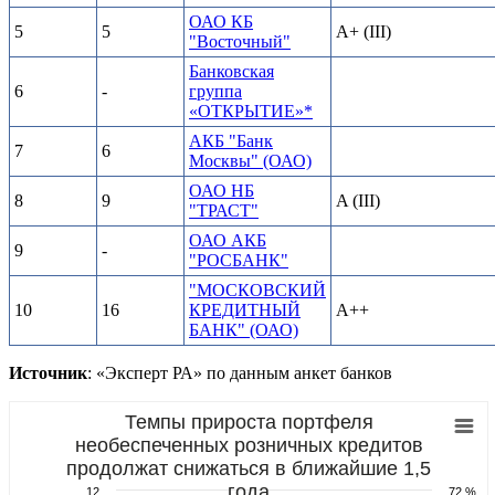
ОАО КБ
5
5
A+ (III)
"Восточный"
Банковская
6
-
группа
«ОТКРЫТИЕ»*
АКБ "Банк
7
6
Москвы" (ОАО)
ОАО НБ
8
9
A (III)
"ТРАСТ"
ОАО АКБ
9
-
"РОСБАНК"
"МОСКОВСКИЙ
10
16
КРЕДИТНЫЙ
A++
БАНК" (ОАО)
Источник
: «Эксперт РА» по данным анкет банков
Темпы прироста портфеля
необеспеченных розничных кредитов
продолжат снижаться в ближайшие 1,5
года
12
72 %