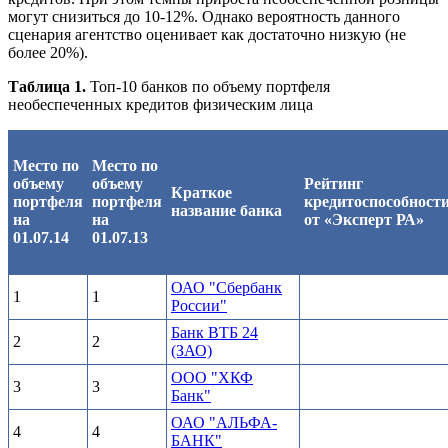
могут снизиться до 10-12%. Однако вероятность данного
сценария агентство оценивает как достаточно низкую (не
более 20%).
Таблица 1.
Топ-10 банков по объему портфеля
необеспеченных кредитов физическим лица
Место по
Место по
объему
объему
Рейтинг
Краткое
портфеля
портфеля
кредитоспособност
название банка
на
на
от «Эксперт РА»
01.07.14
01.07.13
ОАО "Сбербанк
1
1
России"
Банк ВТБ 24
2
2
(ЗАО)
ООО "ХКФ
3
3
Банк"
ОАО "АЛЬФА-
4
4
БАНК"