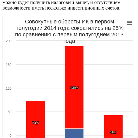
можно будет получить налоговый вычет, и отсутствием
возможности иметь несколько инвестиционных счетов.
Совокупные обороты ИК в первом
полугодии 2014 года сократились на 25%
по сравнению с первым полугодием 2013
года
200
160
139.8
139.8
120
80
74.5
74.5
56.7
56.7
40