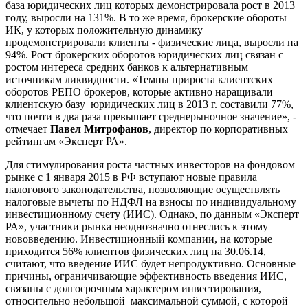
база юридических лиц которых демонстрировала рост в 2013
году, выросли на 131%. В то же время, брокерские обороты
ИК, у которых положительную динамику
продемонстрировали клиенты - физические лица, выросли на
94%. Рост брокерских оборотов юридических лиц связан с
ростом интереса средних банков к альтернативным
источникам ликвидности. «Темпы прироста клиентских
оборотов РЕПО брокеров, которые активно наращивали
клиентскую базу юридических лиц в 2013 г. составили 77%,
что почти в два раза превышает среднерыночное значение», -
отмечает
Павел Митрофанов
, директор по корпоративных
рейтингам «Эксперт РА».
Для стимулирования роста частных инвесторов на фондовом
рынке с 1 января 2015 в РФ вступают новые правила
налогового законодательства, позволяющие осуществлять
налоговые вычеты по НДФЛ на взносы по индивидуальному
инвестиционному счету (ИИС). Однако, по данным «Эксперт
РА», участники рынка неоднозначно отнеслись к этому
нововведению. Инвестиционный компании, на которые
приходится 56% клиентов физических лиц на 30.06.14,
считают, что введение ИИС будет непродуктивно. Основные
причины, ограничивающие эффективность введения ИИС,
связаны с долгосрочным характером инвестирования,
относительно небольшой максимальной суммой, с которой