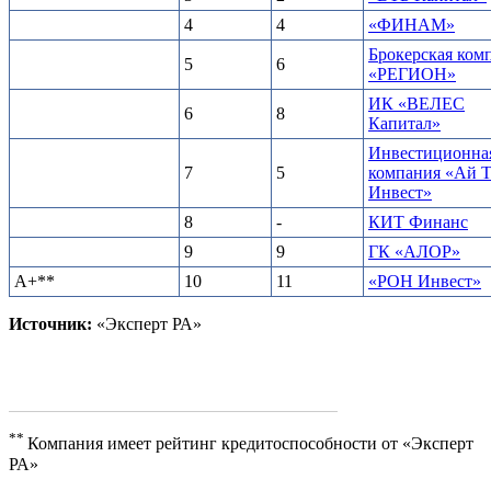
4
4
«ФИНАМ»
Брокерская ком
5
6
«РЕГИОН»
ИК «ВЕЛЕС
6
8
Капитал»
Инвестиционна
7
5
компания «Ай 
Инвест»
8
-
КИТ Финанс
9
9
ГК «АЛОР»
A+**
10
11
«РОН Инвест»
Источник:
«Эксперт РА»
**
Компания имеет рейтинг кредитоспособности от «Эксперт
РА»