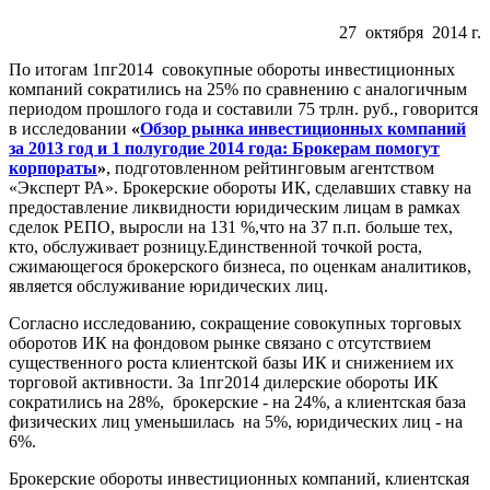
27 октября 2014 г.
По итогам 1пг2014 совокупные обороты инвестиционных
компаний сократились на 25% по сравнению с аналогичным
периодом прошлого года и составили 75 трлн. руб., говорится
в исследовании
«
Обзор рынка инвестиционных компаний
за 2013 год и 1 полугодие 2014 года: Брокерам помогут
корпораты
»
, подготовленном рейтинговым агентством
«Эксперт РА». Брокерские обороты ИК, сделавших ставку на
предоставление ликвидности юридическим лицам в рамках
сделок РЕПО, выросли на 131 %,что на 37 п.п. больше тех,
кто, обслуживает розницу.Единственной точкой роста,
сжимающегося брокерского бизнеса, по оценкам аналитиков,
является обслуживание юридических лиц.
Согласно исследованию, сокращение совокупных торговых
оборотов ИК на фондовом рынке связано с отсутствием
существенного роста клиентской базы ИК и снижением их
торговой активности. За 1пг2014 дилерские обороты ИК
сократились на 28%, брокерские - на 24%, а клиентская база
физических лиц уменьшилась на 5%, юридических лиц - на
6%.
Брокерские обороты инвестиционных компаний, клиентская