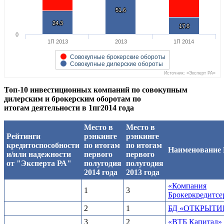
51.6
51.6
24.3
24.3
17.6
17.6
0
1П 2013
2013
1П 2014
Совокупные брокерские обороты
Совокупные дилерские обороты
Источник: «Эксперт РА»
Топ-10 инвестиционных компаний по совокупным
дилерским и брокерским оборотам по
итогам деятельности в 1пг2014 года
Место в
Место в
Рейтинги
рэнкинге
рэнкинге
кредитоспособности
по итогам
по итогам
Наименование
и/или надежности
первого
первого
от "Эксперта РА"
полугодия
полугодия
2014 года
2013 года
«Компания
1
3
Брокеркредитсе
2
1
БД «ОТКРЫТИ
3
2
«ВТБ Капитал»