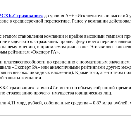
РСХБ-Страхование»
до уровня А++ «Исключительно высокий ур
овне в среднесрочной перспективе. Ранее у компании действова
с этапом становления компании и крайне высокими темпами приро
ки не выделяются: страховщик прошел фазу своего первоначальног
 по нашему мнению, в приемлемом диапазоне. Это явилось ключ
овым рейтингам «Эксперт РА».
 платежеспособности по сравнению с нормативным значением (6
шкале «Эксперт РА» или аналогичными рейтингами других межд
оял из высоколиквидных вложений). Кроме того, агентством по
ой защиты компании.
-Страхование» заняло 47-е место по объему собранной премии, 
то по страхованию прочего имущества юридических лиц.
 4,11 млрд рублей, собственные средства – 0,87 млрд рублей, ус