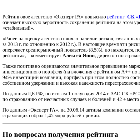
Рейтинговое агентство «Эксперт РА» повысило
рейтинг
СК «
означает высокую вероятность сохранения рейтинга на этом ур
«стабильный».
«Ранее на оценку агентства влияло наличие рисков, связанных 
за 2013 г. по отношению к 2012 г.). В настоящее время эти рис
опережает среднерыночный показатель (8,5%), но находится,
рейтинга», – комментирует
Алексей Янин
, директор по страх
Также позитивно оцениваются значительное превышение маржи
инвестиционного портфеля (на вложения с рейтингом А++ по 
94% инвестиций компании, портфель при этом полностью сост
собственном удержании и высокая надежность перестраховочн
По данным ЦБ РФ, по итогам 1 полугодия 2014 г. ЗАО СК «РСХБ
по страхованию от несчастных случаев и болезней и 42-е мес
По данным «Эксперт РА», на 30.06.14 активы компании составили
страховщик собрал 1,45 млрд рублей премии.
По вопросам получения рейтинга