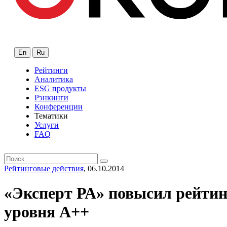
En
Ru
Рейтинги
Аналитика
ESG продукты
Рэнкинги
Конференции
Тематики
Услуги
FAQ
Рейтинговые действия
, 06.10.2014
«Эксперт РА» повысил рейтин
уровня А++